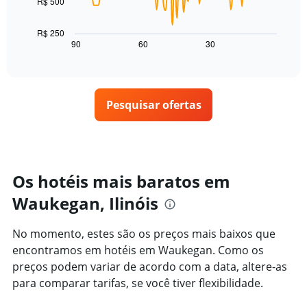
R$ 500
O
eixo
gráfico
X
a
R$ 250
exibindo
seguir
90
60
30
End
dias
of
exibe
da
interactive
como
chart
semana.
o
O
preço
gráfico
Pesquisar ofertas
de
tem
um
1
quarto
eixo
varia
Y
de
exibindo
acordo
Os hotéis mais baratos em
o
com
preço
Waukegan, Ilinóis
a
médio
aproximação
de
da
um
No momento, estes são os preços mais baixos que
data
quarto
encontramos em hotéis em Waukegan. Como os
de
estadia
preços podem variar de acordo com a data, altere-as
O
para comparar tarifas, se você tiver flexibilidade.
gráfico
tem