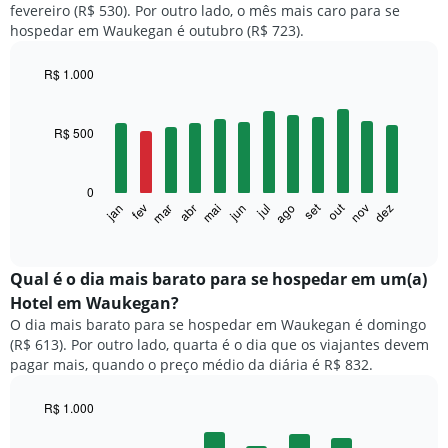
fevereiro (R$ 530). Por outro lado, o mês mais caro para se
hospedar em Waukegan é outubro (R$ 723).
R$ 1.000
Bar
Chart
graphic.
chart
with
R$ 500
12
bars.
0
O
set
out
fev
mai
ago
nov
mar
jun
dez
jan
abr
jul
gráfico
End
of
a
interactive
seguir
chart
exibe
Qual é o dia mais barato para se hospedar em um(a)
o
Hotel em Waukegan?
preço
O dia mais barato para se hospedar em Waukegan é domingo
médio
(R$ 613). Por outro lado, quarta é o dia que os viajantes devem
de
pagar mais, quando o preço médio da diária é R$ 832.
um
quarto
a
R$ 1.000
cada
Bar
Chart
mês
graphic.
chart