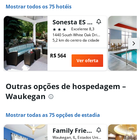
1
Mostrar todos os 75 hotéis
eixo
X
Sonesta ES Suites Chicago Waukegan Gurnee
exibindo
o
3 estrelas
Excelente 8,3
número
1440 South White Oak Drive, Waukegan, IL, Estados Unidos
de
5,2 km do centro da cidade
dias
antes
R$ 564
da
Ver oferta
estadia
O
gráfico
tem
Outras opções de hospedagem –
1
eixo
Waukegan
Y
exibindo
o
Mostrar todas as 75 opções de estadia
preço
médio
de
Family Friendly 3 Br 2 Ba Home Near Navy Base
um
Waukegan, IL, Estados Unidos