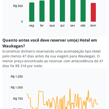
with
O
R$ 500
7
gráfico
bars.
tem
1
O
0
eixo
gráfico
seg
ter
qua
qui
sex
sáb
dom
End
X
of
a
exibindo
interactive
seguir
chart
meses.
exibe
Quanto antes você deve reservar um(a) Hotel em
O
o
gráfico
Waukegan?
preço
tem
Economize dinheiro reservando uma acomodação tipo Hotel
médio
1
pelo menos 47 dias antes da sua viagem para Waukegan. O
de
eixo
menor preço encontrado ao reservar com antecedência de 47
um
Y
dias foi R$ 318 por noite.
quarto
exibindo
para
o
cada
R$ 1.250
preço
dia
Line
médio
Chart
da
graphic.
chart
de
R$ 1.000
with
semana
um
90
O
quarto
data
R$ 750
gráfico
points.
tem
1