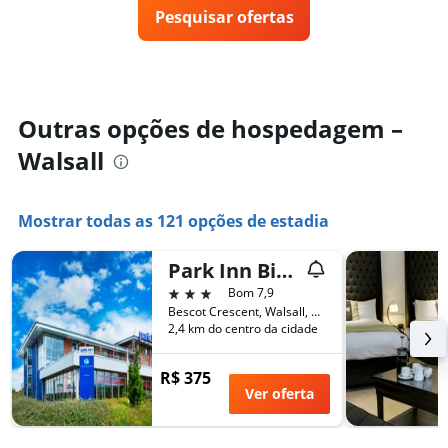
preço
3
X
Pesquisar ofertas
de
dias
exibindo
um
categorias
quarto
de
varia
hotéis
de
por
acordo
Outras opções de hospedagem –
estrelas.
com
O
Walsall
a
gráfico
aproximação
tem
da
1
data
Mostrar todas as 121 opções de estadia
eixo
de
Y
estadia
exibindo
Park Inn Birmingham Walsall
O
o
gráfico
3 estrelas
Bom 7,9
preço
tem
Bescot Crescent, Walsall, Reino Unido
médio
1
2,4 km do centro da cidade
de
eixo
um
X
quarto
R$ 375
exibindo
Ver oferta
neste
o
fim
número
de
de