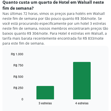
médio
Quanto custa um quarto de Hotel em Walsall neste
O
de
fim de semana?
gráfico
um
Nas últimas 72 horas, vimos os preços para hotéis em Walsall
tem
quarto
1
neste fim de semana por tão pouco quanto R$ 304/noite. Se
para
eixo
você está procurando especificamente por um hotel 3 estrelas
hoje
Y
neste fim de semana, nossos membros encontraram preços tão
e
exibindo
baixos quanto R$ 304/noite. Para Hotel 4 estrelas em Walsall, a
encontrado
o
tarifa mais barata recentemente encontrada foi R$ 833/noite
nos
preço
para este fim de semana.
últimos
médio
3
de
dias,
R$ 1.000
um
agrupado
Bar
Chart
quarto
pela
graphic.
chart
R$ 750
with
classificação
2
por
bars.
R$ 500
estrelas
O
O
gráfico
R$ 250
gráfico
tem
a
1
seguir
0
eixo
3 estrelas
4 estrelas
exibe
End
X
of
o
exibindo
interactive