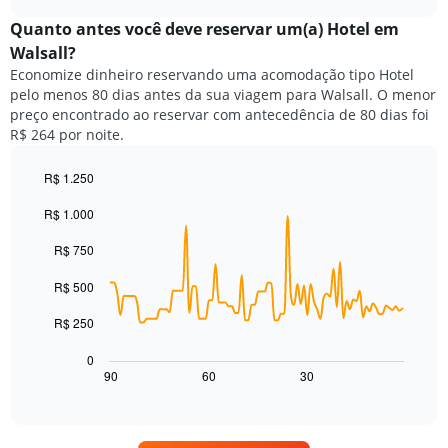
preço
chart
categorias
médio
Quanto antes você deve reservar um(a) Hotel em
de
de
Walsall?
hotéis
um
por
Economize dinheiro reservando uma acomodação tipo Hotel
quarto
estrelas.
pelo menos 80 dias antes da sua viagem para Walsall. O menor
neste
O
preço encontrado ao reservar com antecedência de 80 dias foi
fim
gráfico
R$ 264 por noite.
de
tem
semana
1
encontrado
R$ 1.250
eixo
nos
Line
Chart
Y
R$ 1.000
graphic.
chart
últimos
exibindo
with
3
o
90
R$ 750
dias,
preço
data
agrupado
points.
médio
R$ 500
pela
de
classificação
O
um
R$ 250
por
gráfico
quarto
estrelas
a
para
0
O
seguir
hoje
90
60
30
End
gráfico
of
exibe
encontrado
interactive
tem
como
nos
chart
1
o
últimos
eixo