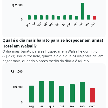
with
R$ 2.000
12
bars.
0
O
set
out
fev
mai
ago
nov
mar
jun
dez
jan
abr
jul
gráfico
End
of
a
interactive
seguir
chart
exibe
Qual é o dia mais barato para se hospedar em um(a)
o
Hotel em Walsall?
preço
O dia mais barato para se hospedar em Walsall é domingo
médio
(R$ 471). Por outro lado, quarta é o dia que os viajantes devem
de
pagar mais, quando o preço médio da diária é R$ 715.
um
quarto
a
R$ 1.000
cada
Bar
Chart
mês
graphic.
chart
with
O
R$ 500
7
gráfico
bars.
tem
1
O
0
eixo
gráfico
seg
ter
qua
qui
sex
sáb
dom
End
X