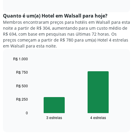
of
a
exibindo
interactive
seguir
chart
meses.
exibe
Quanto ​é um(a) Hotel em Walsall para hoje?
O
o
gráfico
Membros encontraram preços para hotéis em Walsall para esta
preço
tem
noite a partir de R$ 304, aumentando para um custo médio de
médio
1
R$ 694, com base em pesquisas nas últimas 72 horas. Os
de
eixo
preços começam a partir de R$ 780 para um(a) Hotel 4 estrelas
um
Y
em Walsall para esta noite.
quarto
exibindo
para
o
R$ 1.000
cada
preço
dia
Bar
Chart
médio
graphic.
chart
da
R$ 750
de
with
semana
um
2
O
quarto
bars.
R$ 500
gráfico
tem
O
1
R$ 250
gráfico
eixo
a
X
seguir
0
exibindo
3 estrelas
4 estrelas
exibe
End
dias
of
o
interactive
da
preço
chart
semana.