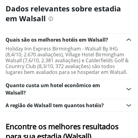
semana
dias
Dados relevantes sobre estadia
encontrado
antes
nos
da
em Walsall
últimos
estadia
3
O
dias
gráfico
tem
Quais são os melhores hotéis em Walsall?
1
Holiday Inn Express Birmingham - Walsall By IHG
eixo
(8,4/10, 2.670 avaliações), Village Hotel Birmingham
Y
Walsall (7,6/10, 2.381 avaliações) e Calderfields Golf &
exibindo
Country Club (8,3/10, 372 avaliações) são todos
o
lugares bem avaliados para se hospedar em Walsall.
preço
médio
Quanto custa um hotel econômico em
de
um
Walsall?
quarto
A região de Walsall tem quantos hotéis?
Encontre os melhores resultados
para sua estadia (Walsall)