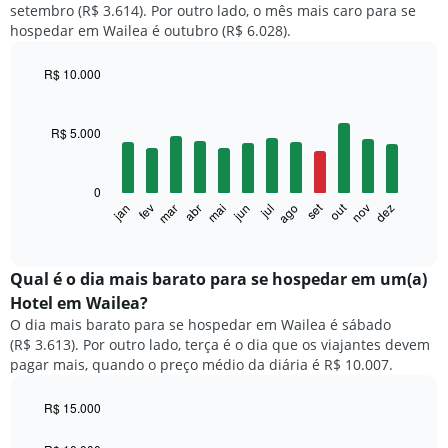
setembro (R$ 3.614). Por outro lado, o mês mais caro para se
hospedar em Wailea é outubro (R$ 6.028).
R$ 10.000
Bar
Chart
graphic.
chart
with
R$ 5.000
12
bars.
0
O
set
out
jan
fev
mar
abr
mai
jun
jul
ago
nov
dez
gráfico
End
of
a
interactive
seguir
chart
exibe
Qual é o dia mais barato para se hospedar em um(a)
o
Hotel em Wailea?
preço
O dia mais barato para se hospedar em Wailea é sábado
médio
(R$ 3.613). Por outro lado, terça é o dia que os viajantes devem
de
pagar mais, quando o preço médio da diária é R$ 10.007.
um
quarto
a
R$ 15.000
cada
Bar
Chart
mês
graphic.
chart