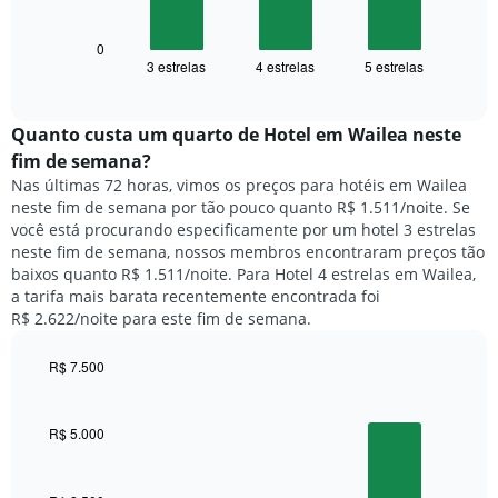
gráfico
eixo
a
X
seguir
0
exibindo
3 estrelas
4 estrelas
5 estrelas
exibe
End
dias
of
o
interactive
da
preço
chart
semana.
médio
Quanto custa um quarto de Hotel em Wailea neste
O
de
fim de semana?
gráfico
um
Nas últimas 72 horas, vimos os preços para hotéis em Wailea
tem
quarto
1
neste fim de semana por tão pouco quanto R$ 1.511/noite. Se
para
eixo
você está procurando especificamente por um hotel 3 estrelas
hoje
Y
neste fim de semana, nossos membros encontraram preços tão
e
exibindo
baixos quanto R$ 1.511/noite. Para Hotel 4 estrelas em Wailea,
encontrado
o
a tarifa mais barata recentemente encontrada foi
nos
preço
R$ 2.622/noite para este fim de semana.
últimos
médio
3
de
dias,
R$ 7.500
um
agrupado
Bar
Chart
quarto
pela
graphic.
chart
with
classificação
R$ 5.000
3
por
bars.
estrelas
O