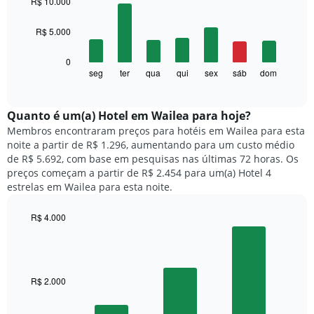
R$ 10.000
with
O
7
gráfico
R$ 5.000
bars.
tem
1
O
0
eixo
gráfico
seg
ter
qua
qui
sex
sáb
dom
End
X
of
a
exibindo
interactive
seguir
chart
meses.
exibe
Quanto ​é um(a) Hotel em Wailea para hoje?
O
o
gráfico
Membros encontraram preços para hotéis em Wailea para esta
preço
tem
noite a partir de R$ 1.296, aumentando para um custo médio
médio
1
de R$ 5.692, com base em pesquisas nas últimas 72 horas. Os
de
eixo
preços começam a partir de R$ 2.454 para um(a) Hotel 4
um
Y
estrelas em Wailea para esta noite.
quarto
exibindo
para
o
R$ 4.000
cada
preço
dia
Bar
Chart
médio
graphic.
chart
da
de
with
semana
um
3
O
quarto
bars.
R$ 2.000
gráfico
tem
O
1