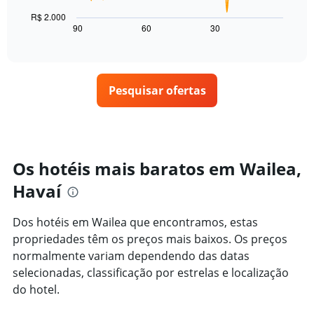
gráfico
quarto
estrelas
a
para
R$ 2.000
O
seguir
hoje
90
60
30
End
gráfico
of
exibe
encontrado
interactive
tem
como
nos
chart
1
o
últimos
eixo
preço
3
X
Pesquisar ofertas
de
dias
exibindo
um
categorias
quarto
de
varia
hotéis
de
por
acordo
Os hotéis mais baratos em Wailea,
estrelas.
com
O
Havaí
a
gráfico
aproximação
tem
da
Dos hotéis em Wailea que encontramos, estas
1
data
eixo
propriedades têm os preços mais baixos. Os preços
de
Y
estadia
normalmente variam dependendo das datas
exibindo
O
selecionadas, classificação por estrelas e localização
o
gráfico
do hotel.
preço
tem
médio
1