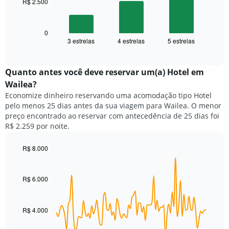
R$ 2.500
O
gráfico
gráfico
tem
a
1
seguir
0
eixo
3 estrelas
4 estrelas
5 estrelas
exibe
End
X
of
o
exibindo
interactive
preço
chart
categorias
médio
Quanto antes você deve reservar um(a) Hotel em
de
de
Wailea?
hotéis
um
por
Economize dinheiro reservando uma acomodação tipo Hotel
quarto
estrelas.
pelo menos 25 dias antes da sua viagem para Wailea. O menor
neste
O
preço encontrado ao reservar com antecedência de 25 dias foi
fim
gráfico
R$ 2.259 por noite.
de
tem
semana
1
encontrado
R$ 8.000
eixo
nos
Line
Chart
Y
graphic.
chart
últimos
exibindo
with
3
R$ 6.000
o
90
dias,
preço
data
agrupado
points.
médio
pela
de
R$ 4.000
classificação
O
um
por