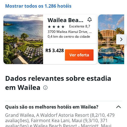
de
eixo
Mostrar todos os 1.286 hotéis
um
X
quarto
exibindo
neste
o
Wailea Beach Resort - Marriott, Maui
fim
número
4 estrelas
Excelente 8,7
de
de
3700 Wailea Alanui Drive, Wailea, Maui, HI, Estados Unidos
semana
dias
0,4 km do centro da cidade
encontrado
antes
nos
da
últimos
R$ 3.428
estadia
3
Ver oferta
O
dias
gráfico
tem
1
Dados relevantes sobre estadia
eixo
Y
em Wailea
exibindo
o
preço
médio
Quais são os melhores hotéis em Wailea?
de
Grand Wailea, A Waldorf Astoria Resort (8,2/10, 479
um
avaliações), Fairmont Kea Lani, Maui (9,3/10, 371
quarto
avaliações) e Wailea Beach Resort - Marriott, Maui