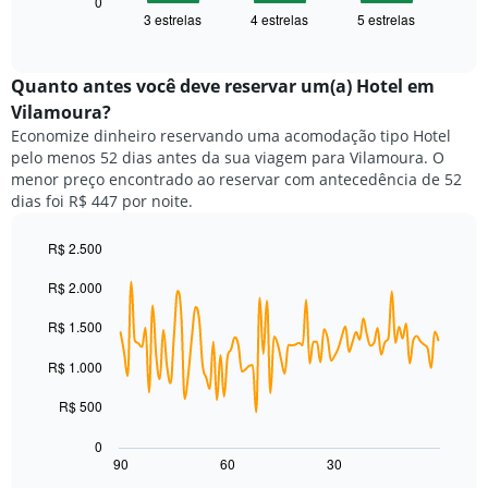
seguir
0
eixo
3 estrelas
4 estrelas
5 estrelas
exibe
End
X
of
o
exibindo
interactive
preço
chart
categorias
médio
Quanto antes você deve reservar um(a) Hotel em
de
de
Vilamoura?
hotéis
um
por
Economize dinheiro reservando uma acomodação tipo Hotel
quarto
estrelas.
pelo menos 52 dias antes da sua viagem para Vilamoura. O
neste
O
menor preço encontrado ao reservar com antecedência de 52
fim
gráfico
dias foi R$ 447 por noite.
de
tem
semana
1
encontrado
R$ 2.500
eixo
nos
Line
Chart
Y
R$ 2.000
graphic.
chart
últimos
exibindo
with
3
o
90
R$ 1.500
dias,
preço
data
agrupado
points.
médio
R$ 1.000
pela
de
classificação
O
um
R$ 500
por
gráfico
quarto
estrelas
a
para
0
O
seguir
hoje
90
60
30
End
gráfico
of
exibe
encontrado