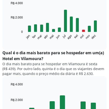
R$ 4.000
Bar
Chart
graphic.
chart
with
R$ 2.000
12
bars.
0
O
set
out
fev
mai
ago
nov
mar
jun
dez
jan
abr
jul
gráfico
End
of
a
interactive
seguir
chart
exibe
Qual é o dia mais barato para se hospedar em um(a)
o
Hotel em Vilamoura?
preço
O dia mais barato para se hospedar em Vilamoura é sexta
médio
(R$ 439). Por outro lado, quinta é o dia que os viajantes devem
de
pagar mais, quando o preço médio da diária é R$ 2.630.
um
quarto
a
R$ 4.000
cada
Bar
Chart
mês
graphic.
chart
with
O
R$ 2.000
7
gráfico
bars.
tem