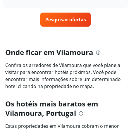
interactive
tem
como
nos
chart
1
o
últimos
eixo
preço
3
X
Pesquisar ofertas
de
dias
exibindo
um
categorias
quarto
de
varia
hotéis
de
por
acordo
Onde ficar em Vilamoura
estrelas.
com
O
a
gráfico
Confira os arredores de Vilamoura que você planeja
aproximação
tem
da
visitar para encontrar hotéis próximos. Você pode
1
data
encontrar mais informações sobre um determinado
eixo
de
Y
hotel clicando na propriedade no mapa.
estadia
exibindo
O
o
gráfico
Os hotéis mais baratos em
preço
tem
médio
1
Vilamoura, Portugal
de
eixo
um
X
quarto
Estas propriedades em Vilamoura cobram o menor
exibindo
neste