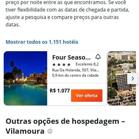
o
preço por noite entre as que encontramos. Se você
fim
número
tiver flexibilidade com as datas de chegada e partida,
de
de
ajuste a pesquisa e compare preços para outras
semana
dias
encontrado
datas.
antes
nos
da
últimos
estadia
3
Mostrar todos os 1.151 hotéis
O
dias
gráfico
tem
Four Seasons Vilamoura
1
4 estrelas
Excelente 8,2
eixo
Rua Da Holanda, 507, Vilamoura, Faro, Portugal
Y
0,9 km do centro da cidade
exibindo
o
preço
R$ 1.077
médio
Ver oferta
de
um
quarto
Outras opções de hospedagem –
Vilamoura