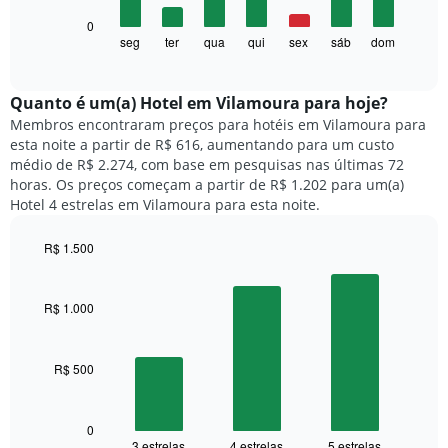
1
O
0
eixo
gráfico
seg
ter
qua
qui
sex
sáb
dom
End
X
of
a
exibindo
interactive
seguir
chart
meses.
exibe
Quanto ​é um(a) Hotel em Vilamoura para hoje?
O
o
gráfico
Membros encontraram preços para hotéis em Vilamoura para
preço
tem
esta noite a partir de R$ 616, aumentando para um custo
médio
1
médio de R$ 2.274, com base em pesquisas nas últimas 72
de
eixo
horas. Os preços começam a partir de R$ 1.202 para um(a)
um
Y
Hotel 4 estrelas em Vilamoura para esta noite.
quarto
exibindo
para
o
R$ 1.500
cada
preço
dia
Bar
Chart
médio
graphic.
chart
da
de
with
semana
R$ 1.000
um
3
O
quarto
bars.
gráfico
tem
R$ 500
O
1
gráfico
eixo
a
X
seguir
0
exibindo
3 estrelas
4 estrelas
5 estrelas
End