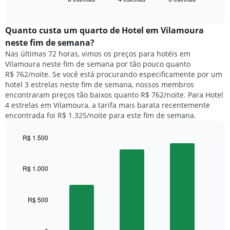
exibe
dias
of
o
interactive
da
preço
chart
semana.
médio
Quanto custa um quarto de Hotel em Vilamoura
O
de
neste fim de semana?
gráfico
um
Nas últimas 72 horas, vimos os preços para hotéis em
tem
quarto
1
Vilamoura neste fim de semana por tão pouco quanto
para
eixo
R$ 762/noite. Se você está procurando especificamente por um
hoje
Y
hotel 3 estrelas neste fim de semana, nossos membros
e
exibindo
encontraram preços tão baixos quanto R$ 762/noite. Para Hotel
encontrado
o
4 estrelas em Vilamoura, a tarifa mais barata recentemente
nos
preço
encontrada foi R$ 1.325/noite para este fim de semana.
últimos
médio
3
de
dias,
R$ 1.500
um
agrupado
Bar
Chart
quarto
pela
graphic.
chart
with
classificação
R$ 1.000
3
por
bars.
estrelas
O
R$ 500
O
gráfico
gráfico
tem
a
1