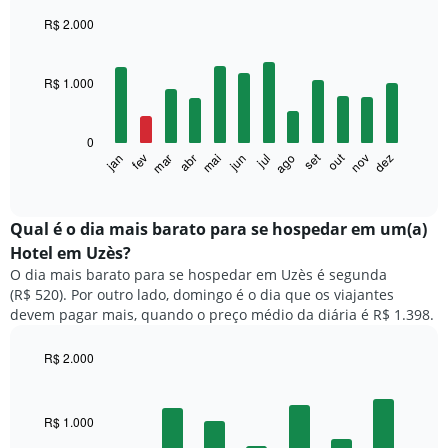
R$ 2.000
Bar
Chart
graphic.
chart
with
R$ 1.000
12
bars.
0
O
set
out
fev
mai
ago
nov
mar
jun
dez
jan
abr
jul
gráfico
End
of
a
interactive
seguir
chart
exibe
Qual é o dia mais barato para se hospedar em um(a)
o
Hotel em Uzès?
preço
O dia mais barato para se hospedar em Uzès é segunda
médio
(R$ 520). Por outro lado, domingo é o dia que os viajantes
de
devem pagar mais, quando o preço médio da diária é R$ 1.398.
um
quarto
a
R$ 2.000
cada
Bar
Chart
mês
graphic.
chart
with
O
R$ 1.000
7
gráfico
bars.