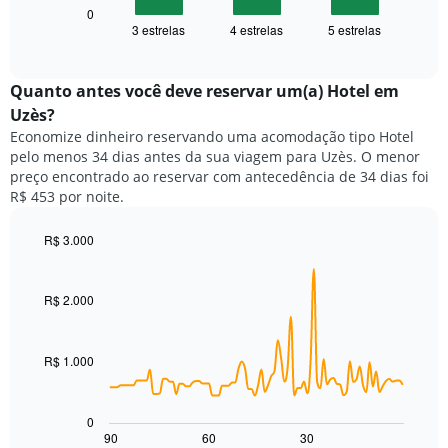
1
seguir
0
eixo
3 estrelas
4 estrelas
5 estrelas
exibe
End
X
of
o
exibindo
interactive
preço
chart
categorias
médio
Quanto antes você deve reservar um(a) Hotel em
de
de
Uzès?
hotéis
um
por
Economize dinheiro reservando uma acomodação tipo Hotel
quarto
estrelas.
pelo menos 34 dias antes da sua viagem para Uzès. O menor
neste
O
preço encontrado ao reservar com antecedência de 34 dias foi
fim
gráfico
R$ 453 por noite.
de
tem
semana
1
encontrado
R$ 3.000
eixo
nos
Line
Chart
Y
graphic.
chart
últimos
exibindo
with
3
R$ 2.000
o
90
dias,
preço
data
agrupado
points.
médio
pela
de
R$ 1.000
classificação
O
um
por
gráfico
quarto
estrelas
a
para
0
O
seguir
hoje
90
60
30
End