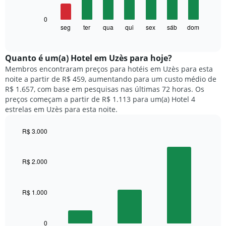
tem
1
O
0
eixo
gráfico
seg
ter
qua
qui
sex
sáb
dom
End
X
of
a
exibindo
interactive
seguir
chart
meses.
exibe
Quanto ​é um(a) Hotel em Uzès para hoje?
O
o
gráfico
Membros encontraram preços para hotéis em Uzès para esta
preço
tem
noite a partir de R$ 459, aumentando para um custo médio de
médio
1
R$ 1.657, com base em pesquisas nas últimas 72 horas. Os
de
eixo
preços começam a partir de R$ 1.113 para um(a) Hotel 4
um
Y
estrelas em Uzès para esta noite.
quarto
exibindo
para
o
R$ 3.000
cada
preço
dia
Bar
Chart
médio
graphic.
chart
da
de
with
semana
R$ 2.000
um
3
O
quarto
bars.
gráfico
tem
R$ 1.000
O
1
gráfico
eixo
a
X
seguir
0