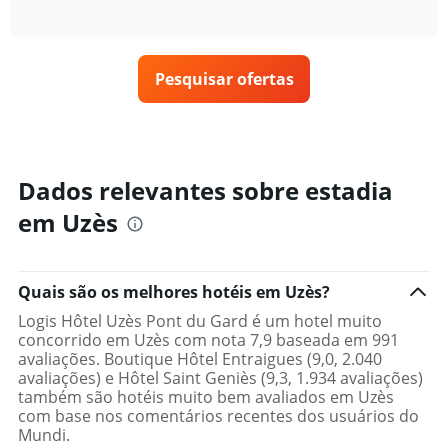
gráfico
of
exibe
encontrado
interactive
tem
como
nos
chart
1
o
últimos
eixo
preço
3
X
Pesquisar ofertas
de
dias
exibindo
um
categorias
quarto
de
varia
hotéis
de
por
acordo
Dados relevantes sobre estadia
estrelas.
com
O
em Uzès
a
gráfico
aproximação
tem
da
1
data
eixo
Quais são os melhores hotéis em Uzès?
de
Y
estadia
Logis Hôtel Uzès Pont du Gard é um hotel muito
exibindo
O
concorrido em Uzès com nota 7,9 baseada em 991
o
gráfico
avaliações. Boutique Hôtel Entraigues (9,0, 2.040
preço
tem
avaliações) e Hôtel Saint Geniès (9,3, 1.934 avaliações)
médio
1
também são hotéis muito bem avaliados em Uzès
de
eixo
com base nos comentários recentes dos usuários do
um
X
Mundi.
quarto
exibindo