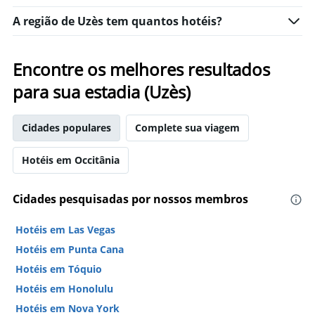
neste
o
fim
A região de Uzès tem quantos hotéis?
número
de
de
semana
dias
encontrado
antes
Encontre os melhores resultados
nos
da
últimos
para sua estadia (Uzès)
estadia
3
O
dias
gráfico
Cidades populares
Complete sua viagem
tem
1
eixo
Hotéis em Occitânia
Y
exibindo
o
Cidades pesquisadas por nossos membros
preço
médio
Hotéis em Las Vegas
de
Hotéis em Punta Cana
um
quarto
Hotéis em Tóquio
Hotéis em Honolulu
Hotéis em Nova York