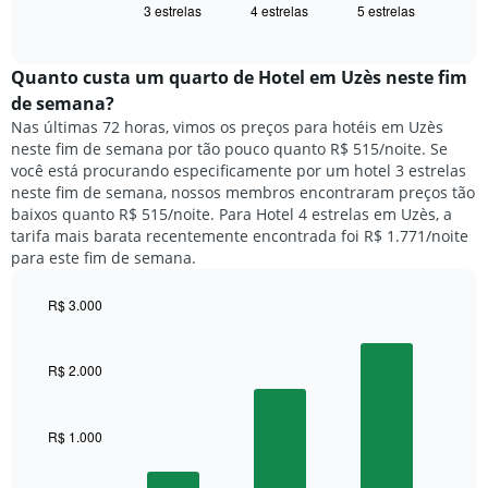
exibindo
3 estrelas
4 estrelas
5 estrelas
exibe
End
dias
of
o
interactive
da
preço
chart
semana.
médio
Quanto custa um quarto de Hotel em Uzès neste fim
O
de
de semana?
gráfico
um
Nas últimas 72 horas, vimos os preços para hotéis em Uzès
tem
quarto
1
neste fim de semana por tão pouco quanto R$ 515/noite. Se
para
eixo
você está procurando especificamente por um hotel 3 estrelas
hoje
Y
neste fim de semana, nossos membros encontraram preços tão
e
exibindo
baixos quanto R$ 515/noite. Para Hotel 4 estrelas em Uzès, a
encontrado
o
tarifa mais barata recentemente encontrada foi R$ 1.771/noite
nos
preço
para este fim de semana.
últimos
médio
3
de
dias,
R$ 3.000
um
agrupado
Bar
Chart
quarto
pela
graphic.
chart
with
classificação
R$ 2.000
3
por
bars.
estrelas
O
R$ 1.000
O
gráfico
gráfico
tem
a