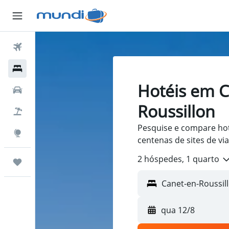
Passagens Aéreas
Hospedagens
Hotéis em C
Carros
Roussillon
Pacotes
Pesquise e compare hot
Explore
centenas de sites de v
2 hóspedes, 1 quarto
Trips
qua 12/8