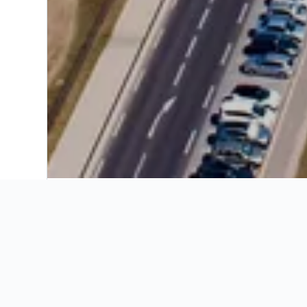
Início
Europa
França
Occitânia
Insights dos ho
Use nossos insights recentes e 
preços e muito mais para a sua e
Qual é o mês mais barato pa