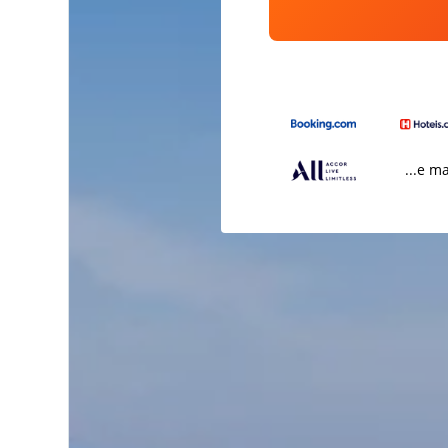
...e m