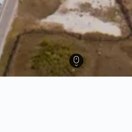
Canet-en-Roussillon
téis em Canet-en-Roussillon
baseados em dados para ajudar a encontrar os melhores mo
stadia em Canet-en-Roussillon.
ra reservar um(a) Hotel em
Qual é o dia mais bara