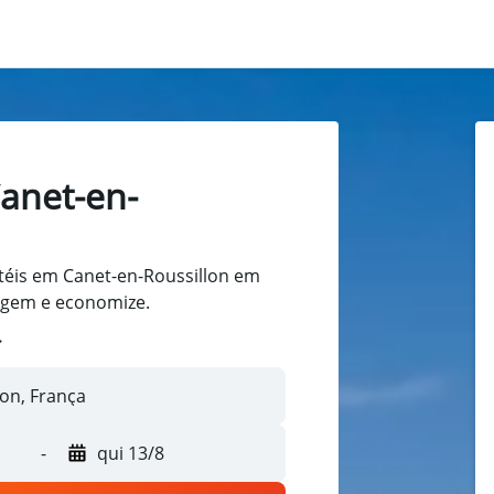
anet-en-
éis em Canet-en-Roussillon em
iagem e economize.
-
qui 13/8