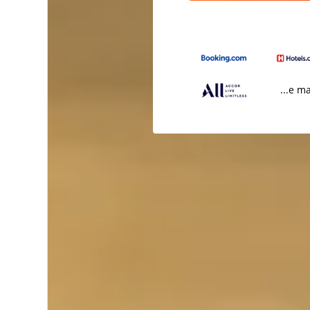
...e m