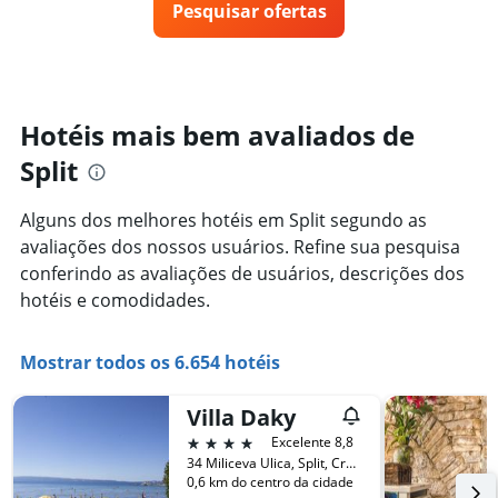
X
Pesquisar ofertas
de
dias
exibindo
um
categorias
quarto
de
varia
hotéis
de
por
acordo
Hotéis mais bem avaliados de
estrelas.
com
O
Split
a
gráfico
aproximação
tem
da
Alguns dos melhores hotéis em Split segundo as
1
data
eixo
avaliações dos nossos usuários. Refine sua pesquisa
de
Y
estadia
conferindo as avaliações de usuários, descrições dos
exibindo
O
hotéis e comodidades.
o
gráfico
preço
tem
médio
1
Mostrar todos os 6.654 hotéis
de
eixo
um
X
quarto
Villa Daky
exibindo
neste
o
4 estrelas
Excelente 8,8
fim
número
34 Miliceva Ulica, Split, Croácia
de
de
0,6 km do centro da cidade
semana