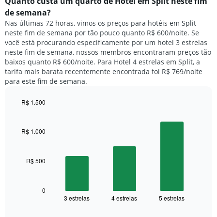
médio
Quanto custa um quarto de Hotel em Split neste fim
O
de
de semana?
gráfico
um
Nas últimas 72 horas, vimos os preços para hotéis em Split
tem
quarto
1
neste fim de semana por tão pouco quanto R$ 600/noite. Se
para
eixo
você está procurando especificamente por um hotel 3 estrelas
hoje
Y
neste fim de semana, nossos membros encontraram preços tão
e
exibindo
baixos quanto R$ 600/noite. Para Hotel 4 estrelas em Split, a
encontrado
o
tarifa mais barata recentemente encontrada foi R$ 769/noite
nos
preço
para este fim de semana.
últimos
médio
3
de
dias,
R$ 1.500
um
agrupado
Bar
Chart
quarto
pela
graphic.
chart
with
classificação
R$ 1.000
3
por
bars.
estrelas
O
R$ 500
O
gráfico
gráfico
tem
a
1
seguir
0
eixo
3 estrelas
4 estrelas
5 estrelas
exibe
End
X
of
o
exibindo
interactive