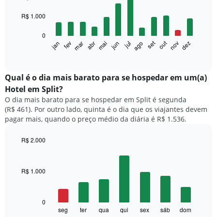
with
12
R$ 1.000
bars.
0
O
set
out
fev
mai
ago
nov
mar
jun
dez
jan
abr
jul
gráfico
End
of
a
interactive
seguir
chart
exibe
Qual é o dia mais barato para se hospedar em um(a)
o
Hotel em Split?
preço
O dia mais barato para se hospedar em Split é segunda
médio
(R$ 461). Por outro lado, quinta é o dia que os viajantes devem
de
pagar mais, quando o preço médio da diária é R$ 1.536.
um
quarto
a
R$ 2.000
cada
Bar
Chart
mês
graphic.
chart
with
O
R$ 1.000
7
gráfico
bars.
tem
1
O
0
eixo
gráfico
seg
ter
qua
qui
sex
sáb
dom
End
X
of