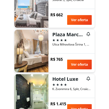
R$ 662
Ver oferta
Plaza Marchi Old Town - Mag Quaint & Elegant Boutique Hotels
4 estrelas
Ulica Mihovilova Širina 1, Split, Croácia
R$ 765
Ver oferta
Hotel Luxe
4 estrelas
K. Zvonimira 6, Split, Croácia
R$ 1.415
Ver oferta