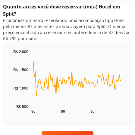
preço
chart
categorias
médio
Quanto antes você deve reservar um(a) Hotel em
de
de
Split?
hotéis
um
por
Economize dinheiro reservando uma acomodação tipo Hotel
quarto
estrelas.
pelo menos 87 dias antes da sua viagem para Split. O menor
neste
O
preço encontrado ao reservar com antecedência de 87 dias foi
fim
gráfico
R$ 792 por noite.
de
tem
semana
1
encontrado
R$ 2.000
eixo
nos
Line
Chart
Y
graphic.
chart
últimos
exibindo
with
3
R$ 1.500
o
90
dias,
preço
data
agrupado
points.
médio
pela
de
R$ 1.000
classificação
O
um
por
gráfico
quarto
estrelas
a
para
R$ 500
O
seguir
hoje
90
60
30
End
gráfico
of
exibe
encontrado
interactive
tem
como
nos
chart
1
o
últimos
eixo
preço
3