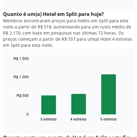
a
exibindo
interactive
seguir
chart
meses.
exibe
Quanto ​é um(a) Hotel em Split para hoje?
O
o
gráfico
Membros encontraram preços para hotéis em Split para esta
preço
tem
noite a partir de R$ 518, aumentando para um custo médio de
médio
1
R$ 2.170, com base em pesquisas nas últimas 72 horas. Os
de
eixo
preços começam a partir de R$ 557 para um(a) Hotel 4 estrelas
um
Y
em Split para esta noite.
quarto
exibindo
para
o
R$ 1.500
cada
preço
dia
Bar
Chart
médio
graphic.
chart
da
de
with
semana
R$ 1.000
um
3
O
quarto
bars.
gráfico
tem
R$ 500
O
1
gráfico
eixo
a
X
seguir
0
exibindo
3 estrelas
4 estrelas
5 estrelas
exibe
End
dias
of
o
interactive
da
preço
chart
semana.