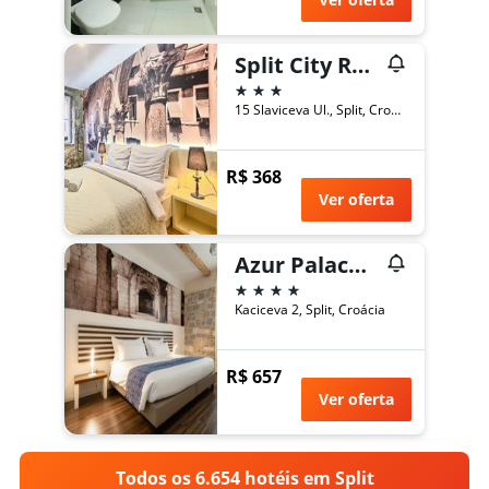
Split City Rooms
3 estrelas
15 Slaviceva Ul., Split, Croácia
R$ 368
Ver oferta
Azur Palace Luxury Rooms
4 estrelas
Kaciceva 2, Split, Croácia
R$ 657
Ver oferta
Todos os 6.654 hotéis em Split