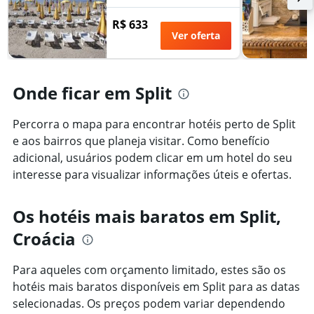
dias
encontrado
antes
R$ 633
nos
da
Ver oferta
últimos
estadia
3
O
dias
gráfico
tem
Onde ficar em Split
1
eixo
Y
Percorra o mapa para encontrar hotéis perto de Split
exibindo
e aos bairros que planeja visitar. Como benefício
o
adicional, usuários podem clicar em um hotel do seu
preço
interesse para visualizar informações úteis e ofertas.
médio
de
um
Os hotéis mais baratos em Split,
quarto
Croácia
Para aqueles com orçamento limitado, estes são os
hotéis mais baratos disponíveis em Split para as datas
selecionadas. Os preços podem variar dependendo