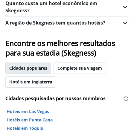
neste
Quanto custa um hotel econômico em
o
fim
Skegness?
número
de
de
semana
dias
A região de Skegness tem quantos hotéis?
encontrado
antes
nos
da
últimos
estadia
Encontre os melhores resultados
3
O
dias
gráfico
para sua estadia (Skegness)
tem
1
eixo
Cidades populares
Complete sua viagem
Y
exibindo
Hotéis em Inglaterra
o
preço
médio
Cidades pesquisadas por nossos membros
de
um
Hotéis em Las Vegas
quarto
Hotéis em Punta Cana
Hotéis em Tóquio