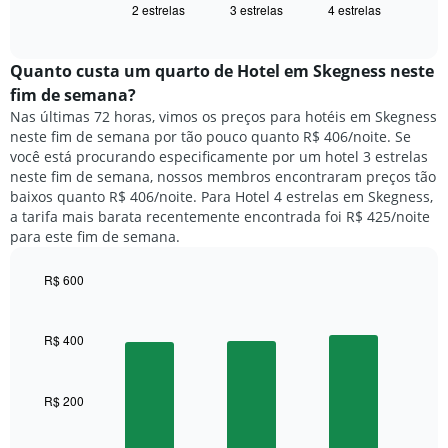
exibindo
2 estrelas
3 estrelas
4 estrelas
exibe
End
dias
of
o
interactive
da
preço
chart
semana.
médio
Quanto custa um quarto de Hotel em Skegness neste
O
de
fim de semana?
gráfico
um
Nas últimas 72 horas, vimos os preços para hotéis em Skegness
tem
quarto
1
neste fim de semana por tão pouco quanto R$ 406/noite. Se
para
eixo
você está procurando especificamente por um hotel 3 estrelas
hoje
Y
neste fim de semana, nossos membros encontraram preços tão
e
exibindo
baixos quanto R$ 406/noite. Para Hotel 4 estrelas em Skegness,
encontrado
o
a tarifa mais barata recentemente encontrada foi R$ 425/noite
nos
preço
para este fim de semana.
últimos
médio
3
de
dias,
R$ 600
um
agrupado
Bar
Chart
quarto
pela
graphic.
chart
with
classificação
R$ 400
3
por
bars.
estrelas
O
R$ 200
O
gráfico
gráfico
tem
a