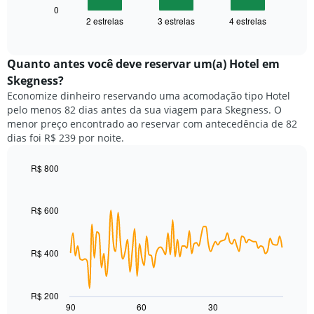
1
seguir
0
eixo
2 estrelas
3 estrelas
4 estrelas
exibe
End
X
of
o
exibindo
interactive
preço
chart
categorias
médio
Quanto antes você deve reservar um(a) Hotel em
de
de
Skegness?
hotéis
um
por
Economize dinheiro reservando uma acomodação tipo Hotel
quarto
estrelas.
pelo menos 82 dias antes da sua viagem para Skegness. O
neste
O
menor preço encontrado ao reservar com antecedência de 82
fim
gráfico
dias foi R$ 239 por noite.
de
tem
semana
1
encontrado
R$ 800
eixo
nos
Line
Chart
Y
graphic.
chart
últimos
exibindo
with
3
R$ 600
o
90
dias,
preço
data
agrupado
points.
médio
pela
de
R$ 400
classificação
O
um
por
gráfico
quarto
estrelas
a
para
R$ 200
O
seguir
hoje
90
60
30
End