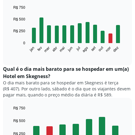
R$ 750
Bar
Chart
graphic.
chart
R$ 500
with
12
R$ 250
bars.
0
O
out
set
fev
mai
ago
nov
jan
abr
jul
mar
jun
dez
gráfico
End
of
a
interactive
seguir
chart
exibe
Qual é o dia mais barato para se hospedar em um(a)
o
Hotel em Skegness?
preço
O dia mais barato para se hospedar em Skegness é terça
médio
(R$ 407). Por outro lado, sábado é o dia que os viajantes devem
de
pagar mais, quando o preço médio da diária é R$ 589.
um
quarto
a
R$ 750
cada
Bar
Chart
mês
graphic.
chart
R$ 500
with
O
7
gráfico
R$ 250
bars.