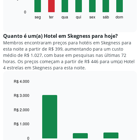
tem
1
O
0
eixo
gráfico
seg
ter
qua
qui
sex
sáb
dom
End
X
of
a
exibindo
interactive
seguir
chart
meses.
exibe
Quanto ​é um(a) Hotel em Skegness para hoje?
O
o
gráfico
Membros encontraram preços para hotéis em Skegness para
preço
tem
esta noite a partir de R$ 399, aumentando para um custo
médio
1
médio de R$ 1.027, com base em pesquisas nas últimas 72
de
eixo
horas. Os preços começam a partir de R$ 446 para um(a) Hotel
um
Y
4 estrelas em Skegness para esta noite.
quarto
exibindo
para
o
R$ 4.000
cada
preço
dia
Bar
Chart
médio
graphic.
chart
da
R$ 3.000
de
with
semana
um
3
O
quarto
bars.
R$ 2.000
gráfico
tem
O
1
R$ 1.000
gráfico
eixo
a
X
seguir
0