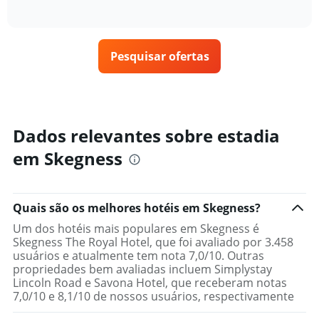
gráfico
of
exibe
encontrado
interactive
tem
como
nos
chart
1
o
últimos
eixo
preço
3
X
Pesquisar ofertas
de
dias
exibindo
um
categorias
quarto
de
varia
hotéis
de
por
acordo
Dados relevantes sobre estadia
estrelas.
com
O
em Skegness
a
gráfico
aproximação
tem
da
1
data
eixo
Quais são os melhores hotéis em Skegness?
de
Y
estadia
Um dos hotéis mais populares em Skegness é
exibindo
O
Skegness The Royal Hotel, que foi avaliado por 3.458
o
gráfico
usuários e atualmente tem nota 7,0/10. Outras
preço
tem
propriedades bem avaliadas incluem Simplystay
médio
1
Lincoln Road e Savona Hotel, que receberam notas
de
eixo
7,0/10 e 8,1/10 de nossos usuários, respectivamente
um
X
quarto
exibindo