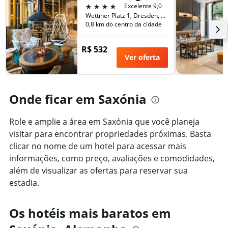
número
4 estrelas
Excelente 9,0
de
Wettiner Platz 1, Dresden, Saxónia, Alemanha
dias
0,8 km do centro da cidade
antes
da
R$ 532
estadia
Ver oferta
O
gráfico
tem
1
Onde ficar em Saxónia
eixo
Y
exibindo
Role e amplie a área em Saxónia que você planeja
o
visitar para encontrar propriedades próximas. Basta
preço
clicar no nome de um hotel para acessar mais
médio
de
informações, como preço, avaliações e comodidades,
um
além de visualizar as ofertas para reservar sua
quarto
estadia.
Os hotéis mais baratos em