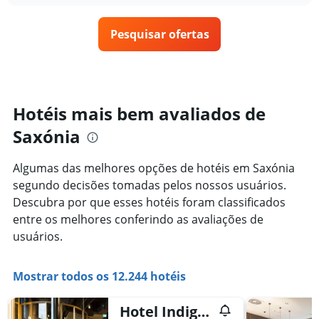
semana.
o
O
preço
gráfico
Pesquisar ofertas
de
tem
um
1
quarto
eixo
varia
Y
de
exibindo
acordo
Hotéis mais bem avaliados de
o
com
preço
Saxónia
a
médio
aproximação
de
da
um
Algumas das melhores opções de hotéis em Saxónia
data
quarto
segundo decisões tomadas pelos nossos usuários.
de
estadia
Descubra por que esses hotéis foram classificados
O
entre os melhores conferindo as avaliações de
gráfico
usuários.
tem
1
eixo
Mostrar todos os 12.244 hotéis
X
exibindo
o
Hotel Indigo Dresden - Wettiner Platz By IHG