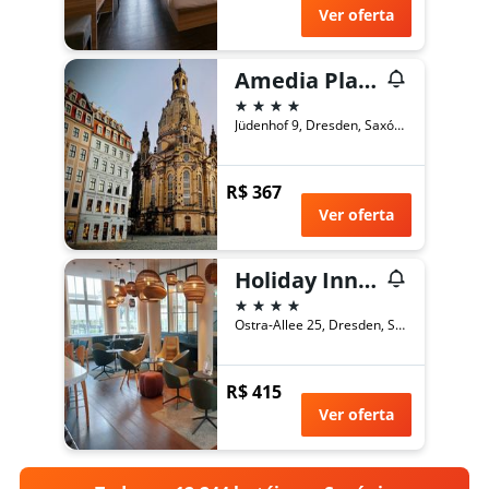
Ver oferta
Amedia Plaza Dresden
4 estrelas
Jüdenhof 9, Dresden, Saxónia, Alemanha
R$ 367
Ver oferta
Holiday Inn Dresden - Am Zwinger By IHG
4 estrelas
Ostra-Allee 25, Dresden, Saxónia, Alemanha
R$ 415
Ver oferta