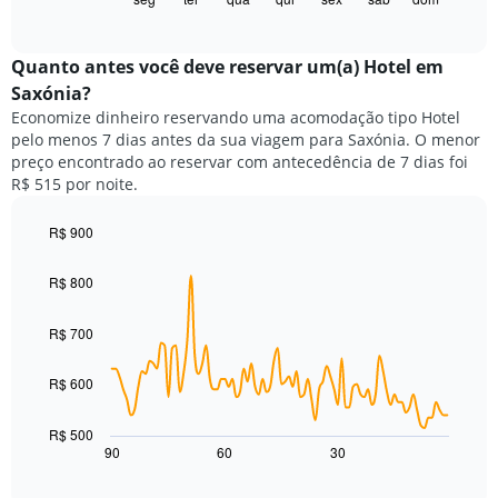
X
of
a
exibindo
interactive
seguir
chart
meses.
exibe
Quanto antes você deve reservar um(a) Hotel em
O
o
gráfico
Saxónia?
preço
tem
Economize dinheiro reservando uma acomodação tipo Hotel
médio
1
pelo menos 7 dias antes da sua viagem para Saxónia. O menor
de
eixo
preço encontrado ao reservar com antecedência de 7 dias foi
um
Y
R$ 515 por noite.
quarto
exibindo
para
o
cada
R$ 900
preço
dia
Line
médio
Chart
da
graphic.
chart
de
R$ 800
with
semana
um
90
O
quarto
data
R$ 700
gráfico
points.
tem
1
R$ 600
O
eixo
gráfico
X
a
R$ 500
exibindo
seguir
90
60
30
End
dias
of
exibe
da
interactive
como
chart