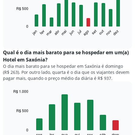
graphic.
chart
with
R$ 500
12
bars.
0
O
set
out
fev
mai
ago
nov
mar
jun
dez
jan
abr
jul
gráfico
End
of
a
interactive
seguir
chart
exibe
Qual é o dia mais barato para se hospedar em um(a)
o
Hotel em Saxónia?
preço
O dia mais barato para se hospedar em Saxónia é domingo
médio
(R$ 263). Por outro lado, quarta é o dia que os viajantes devem
de
pagar mais, quando o preço médio da diária é R$ 937.
um
quarto
a
R$ 1.000
cada
Bar
Chart
mês
graphic.
chart
with
O
R$ 500
7
gráfico
bars.
tem
1
O
0
eixo
gráfico
seg
ter
qua
qui
sex
sáb
dom
End