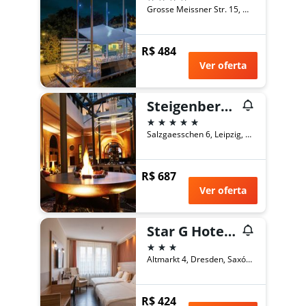
Grosse Meissner Str. 15, Dresden, Saxónia, Alemanha
R$ 484
Ver oferta
Steigenberger Grandhotel Handelshof Leipzig
5 estrelas
Salzgaesschen 6, Leipzig, Saxónia, Alemanha
R$ 687
Ver oferta
Star G Hotel Premium Dresden Altmarkt
3 estrelas
Altmarkt 4, Dresden, Saxónia, Alemanha
R$ 424