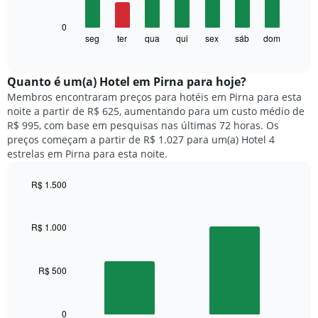
tem
1
O
0
eixo
gráfico
seg
ter
qua
qui
sex
sáb
dom
End
X
of
a
exibindo
interactive
seguir
chart
meses.
exibe
Quanto ​é um(a) Hotel em Pirna para hoje?
O
o
gráfico
Membros encontraram preços para hotéis em Pirna para esta
preço
tem
noite a partir de R$ 625, aumentando para um custo médio de
médio
1
R$ 995, com base em pesquisas nas últimas 72 horas. Os
de
eixo
preços começam a partir de R$ 1.027 para um(a) Hotel 4
um
Y
estrelas em Pirna para esta noite.
quarto
exibindo
para
o
R$ 1.500
cada
preço
dia
Bar
Chart
médio
graphic.
chart
da
de
with
semana
R$ 1.000
um
2
O
quarto
bars.
gráfico
tem
R$ 500
O
1
gráfico
eixo
a
X
seguir
0