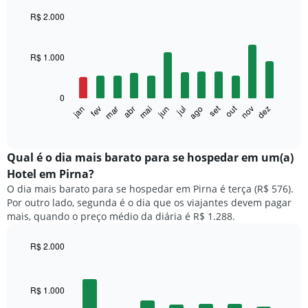
R$ 2.000
Bar
Chart
graphic.
chart
with
R$ 1.000
12
bars.
0
O
set
out
fev
mai
ago
nov
mar
jun
dez
jan
abr
jul
gráfico
End
of
a
interactive
seguir
chart
exibe
Qual é o dia mais barato para se hospedar em um(a)
o
Hotel em Pirna?
preço
O dia mais barato para se hospedar em Pirna é terça (R$ 576).
médio
Por outro lado, segunda é o dia que os viajantes devem pagar
de
mais, quando o preço médio da diária é R$ 1.288.
um
quarto
a
R$ 2.000
cada
Bar
Chart
mês
graphic.
chart
with
O
R$ 1.000
7
gráfico
bars.