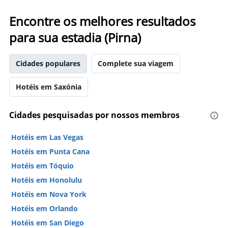
neste
o
fim
número
Encontre os melhores resultados
de
de
semana
para sua estadia (Pirna)
dias
encontrado
antes
nos
da
últimos
Cidades populares
Complete sua viagem
estadia
3
O
dias
gráfico
Hotéis em Saxónia
tem
1
eixo
Cidades pesquisadas por nossos membros
Y
exibindo
Hotéis em Las Vegas
o
Hotéis em Punta Cana
preço
médio
Hotéis em Tóquio
de
Hotéis em Honolulu
um
quarto
Hotéis em Nova York
Hotéis em Orlando
Hotéis em San Diego