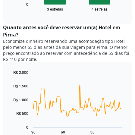
1
seguir
0
eixo
3 estrelas
4 estrelas
exibe
End
X
of
o
exibindo
interactive
preço
chart
categorias
médio
Quanto antes você deve reservar um(a) Hotel em
de
de
Pirna?
hotéis
um
por
Economize dinheiro reservando uma acomodação tipo Hotel
quarto
estrelas.
pelo menos 55 dias antes da sua viagem para Pirna. O menor
neste
O
preço encontrado ao reservar com antecedência de 55 dias foi
fim
gráfico
R$ 410 por noite.
de
tem
semana
1
encontrado
R$ 2.000
eixo
nos
Line
Chart
Y
graphic.
chart
últimos
exibindo
R$ 1.500
with
3
o
90
dias,
preço
data
R$ 1.000
agrupado
points.
médio
pela
de
classificação
R$ 500
O
um
por
gráfico
quarto
estrelas
a
para
0
O
seguir
hoje
90
60
30
End