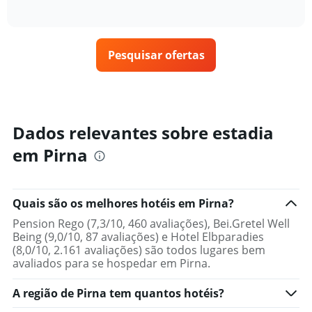
gráfico
of
exibe
encontrado
interactive
tem
como
nos
chart
1
o
últimos
eixo
preço
3
X
Pesquisar ofertas
de
dias
exibindo
um
categorias
quarto
de
varia
hotéis
de
por
acordo
Dados relevantes sobre estadia
estrelas.
com
O
em Pirna
a
gráfico
aproximação
tem
da
1
data
eixo
Quais são os melhores hotéis em Pirna?
de
Y
estadia
Pension Rego (7,3/10, 460 avaliações), Bei.Gretel Well
exibindo
O
Being (9,0/10, 87 avaliações) e Hotel Elbparadies
o
gráfico
(8,0/10, 2.161 avaliações) são todos lugares bem
preço
tem
avaliados para se hospedar em Pirna.
médio
1
de
eixo
um
A região de Pirna tem quantos hotéis?
X
quarto
exibindo