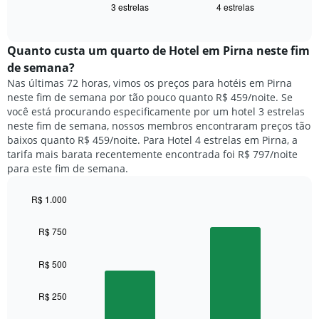
exibindo
3 estrelas
4 estrelas
exibe
End
dias
of
o
interactive
da
preço
chart
semana.
médio
Quanto custa um quarto de Hotel em Pirna neste fim
O
de
de semana?
gráfico
um
Nas últimas 72 horas, vimos os preços para hotéis em Pirna
tem
quarto
1
neste fim de semana por tão pouco quanto R$ 459/noite. Se
para
eixo
você está procurando especificamente por um hotel 3 estrelas
hoje
Y
neste fim de semana, nossos membros encontraram preços tão
e
exibindo
baixos quanto R$ 459/noite. Para Hotel 4 estrelas em Pirna, a
encontrado
o
tarifa mais barata recentemente encontrada foi R$ 797/noite
nos
preço
para este fim de semana.
últimos
médio
3
de
dias,
R$ 1.000
um
agrupado
Bar
Chart
quarto
pela
graphic.
chart
R$ 750
with
classificação
2
por
bars.
R$ 500
estrelas
O
O
gráfico
R$ 250
gráfico
tem
a