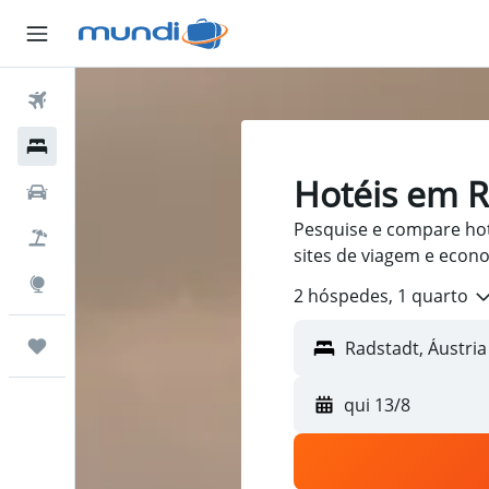
Passagens Aéreas
Hospedagens
Hotéis em R
Carros
Pesquise e compare ho
Pacotes
sites de viagem e econ
Explore
2 hóspedes, 1 quarto
Trips
qui 13/8