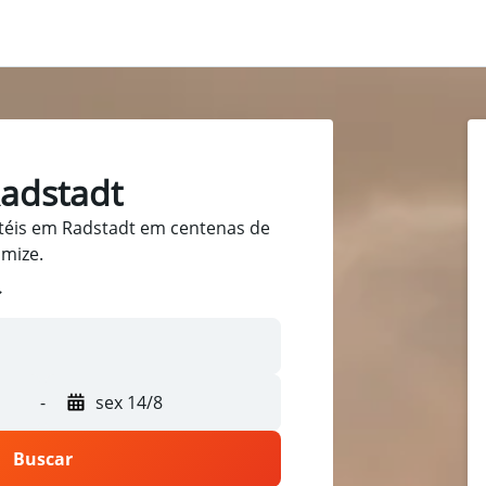
adstadt
téis em Radstadt em centenas de
omize.
-
sex 14/8
Buscar