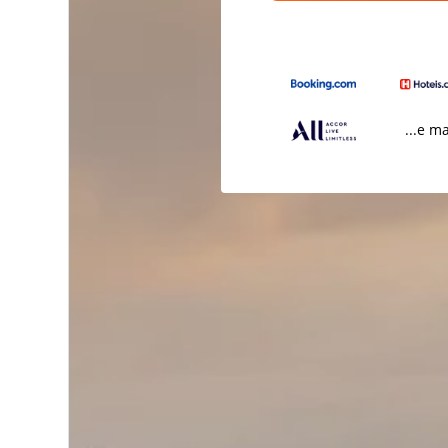
...e m