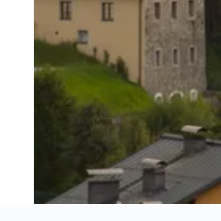
Início
Europa
Áustria
Salzburgo