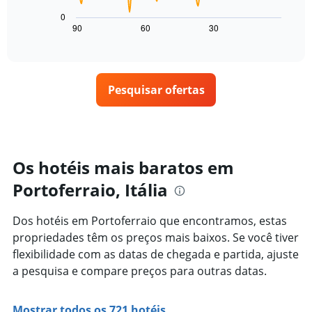
gráfico
quarto
estrelas
a
para
0
O
seguir
hoje
90
60
30
End
gráfico
of
exibe
encontrado
interactive
tem
como
nos
chart
1
o
últimos
eixo
preço
3
X
Pesquisar ofertas
de
dias
exibindo
um
categorias
quarto
de
varia
hotéis
de
por
acordo
Os hotéis mais baratos em
estrelas.
com
O
Portoferraio, Itália
a
gráfico
aproximação
tem
da
Dos hotéis em Portoferraio que encontramos, estas
1
data
eixo
propriedades têm os preços mais baixos. Se você tiver
de
Y
estadia
flexibilidade com as datas de chegada e partida, ajuste
exibindo
O
a pesquisa e compare preços para outras datas.
o
gráfico
preço
tem
médio
1
Mostrar todos os 721 hotéis