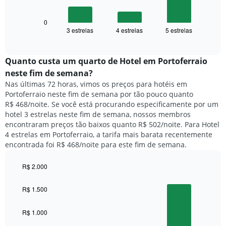
gráfico
eixo
a
X
seguir
0
exibindo
3 estrelas
4 estrelas
5 estrelas
exibe
End
dias
of
o
interactive
da
preço
chart
semana.
médio
Quanto custa um quarto de Hotel em Portoferraio
O
de
neste fim de semana?
gráfico
um
Nas últimas 72 horas, vimos os preços para hotéis em
tem
quarto
1
Portoferraio neste fim de semana por tão pouco quanto
para
eixo
R$ 468/noite. Se você está procurando especificamente por um
hoje
Y
hotel 3 estrelas neste fim de semana, nossos membros
e
exibindo
encontraram preços tão baixos quanto R$ 502/noite. Para Hotel
encontrado
o
4 estrelas em Portoferraio, a tarifa mais barata recentemente
nos
preço
encontrada foi R$ 468/noite para este fim de semana.
últimos
médio
3
de
dias,
R$ 2.000
um
agrupado
Bar
Chart
quarto
pela
graphic.
chart
R$ 1.500
with
classificação
3
por
bars.
R$ 1.000
estrelas
O