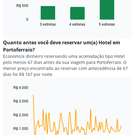
O
gráfico
R$ 500
gráfico
tem
a
1
seguir
0
eixo
3 estrelas
4 estrelas
5 estrelas
exibe
End
X
of
o
exibindo
interactive
preço
chart
categorias
médio
Quanto antes você deve reservar um(a) Hotel em
de
de
Portoferraio?
hotéis
um
por
Economize dinheiro reservando uma acomodação tipo Hotel
quarto
estrelas.
pelo menos 67 dias antes da sua viagem para Portoferraio. O
neste
O
menor preço encontrado ao reservar com antecedência de 67
fim
gráfico
dias foi R$ 167 por noite.
de
tem
semana
1
encontrado
R$ 4.000
eixo
nos
Line
Chart
Y
graphic.
chart
últimos
exibindo
R$ 3.000
with
3
o
90
dias,
preço
data
R$ 2.000
agrupado
points.
médio
pela
de
classificação
R$ 1.000
O
um
por