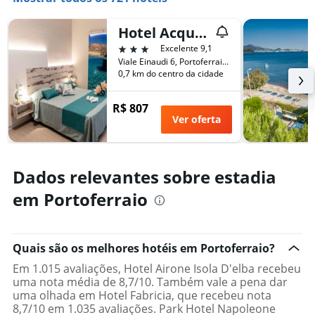
de
eixo
um
X
quarto
Hotel Acquamarina
exibindo
neste
o
3 estrelas
Excelente 9,1
fim
número
Viale Einaudi 6, Portoferraio, Toscana, Itália
de
de
0,7 km do centro da cidade
semana
dias
encontrado
antes
R$ 807
nos
da
Ver oferta
últimos
estadia
3
O
dias
gráfico
tem
Dados relevantes sobre estadia
1
eixo
em Portoferraio
Y
exibindo
o
preço
Quais são os melhores hotéis em Portoferraio?
médio
Em 1.015 avaliações, Hotel Airone Isola D'elba recebeu
de
uma nota média de 8,7/10. Também vale a pena dar
um
uma olhada em Hotel Fabricia, que recebeu nota
quarto
8,7/10 em 1.035 avaliações. Park Hotel Napoleone