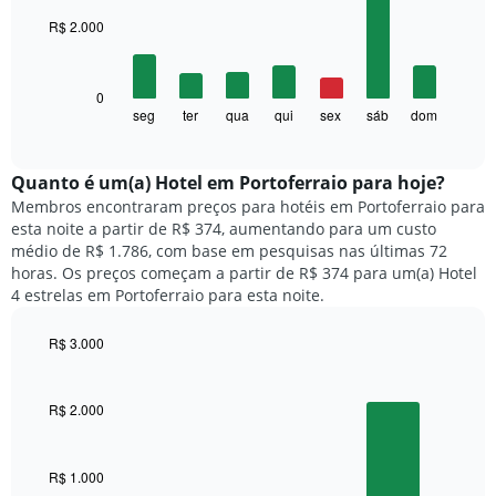
with
O
R$ 2.000
7
gráfico
bars.
tem
1
O
0
eixo
gráfico
seg
ter
qua
qui
sex
sáb
dom
End
X
of
a
exibindo
interactive
seguir
chart
meses.
exibe
Quanto ​é um(a) Hotel em Portoferraio para hoje?
O
o
gráfico
Membros encontraram preços para hotéis em Portoferraio para
preço
tem
esta noite a partir de R$ 374, aumentando para um custo
médio
1
médio de R$ 1.786, com base em pesquisas nas últimas 72
de
eixo
horas. Os preços começam a partir de R$ 374 para um(a) Hotel
um
Y
4 estrelas em Portoferraio para esta noite.
quarto
exibindo
para
o
R$ 3.000
cada
preço
dia
Bar
Chart
médio
graphic.
chart
da
de
with
semana
R$ 2.000
um
3
O
quarto
bars.
gráfico
tem
R$ 1.000
O
1