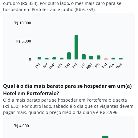
outubro (R$ 333). Por outro lado, o mês mais caro para se
hospedar em Portoferraio é junho (R$ 6.753).
R$ 10.000
Bar
Chart
graphic.
chart
with
R$ 5.000
12
bars.
0
O
set
out
jan
fev
mar
abr
mai
jun
jul
ago
nov
dez
gráfico
End
of
a
interactive
seguir
chart
exibe
Qual é o dia mais barato para se hospedar em um(a)
o
Hotel em Portoferraio?
preço
O dia mais barato para se hospedar em Portoferraio é sexta
médio
(R$ 630). Por outro lado, sábado é o dia que os viajantes devem
de
pagar mais, quando o preço médio da diária é R$ 2.996.
um
quarto
a
R$ 4.000
cada
Bar
Chart
mês
graphic.
chart