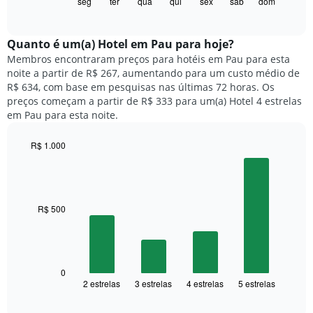
gráfico
seg
ter
qua
qui
sex
sáb
dom
End
X
of
a
exibindo
interactive
seguir
chart
meses.
exibe
Quanto ​é um(a) Hotel em Pau para hoje?
O
o
gráfico
Membros encontraram preços para hotéis em Pau para esta
preço
tem
noite a partir de R$ 267, aumentando para um custo médio de
médio
1
R$ 634, com base em pesquisas nas últimas 72 horas. Os
de
eixo
preços começam a partir de R$ 333 para um(a) Hotel 4 estrelas
um
Y
em Pau para esta noite.
quarto
exibindo
para
o
R$ 1.000
cada
preço
dia
Bar
Chart
médio
graphic.
chart
da
de
with
semana
um
4
O
quarto
bars.
R$ 500
gráfico
tem
O
1
gráfico
eixo
a
X
seguir
0
exibindo
2 estrelas
3 estrelas
4 estrelas
5 estrelas
exibe
End
dias
of
o
interactive
da
preço
chart