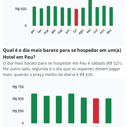
graphic.
chart
with
R$ 500
12
bars.
0
O
set
out
fev
mai
ago
nov
mar
jun
dez
jan
abr
jul
gráfico
End
of
a
interactive
seguir
chart
exibe
Qual é o dia mais barato para se hospedar em um(a)
o
Hotel em Pau?
preço
O dia mais barato para se hospedar em Pau é sábado (R$ 521).
médio
Por outro lado, segunda é o dia que os viajantes devem pagar
de
mais, quando o preço médio da diária é R$ 620.
um
quarto
a
R$ 750
cada
Bar
Chart
mês
graphic.
chart
R$ 500
with
O
7
gráfico
R$ 250
bars.
tem
1
O
0
eixo