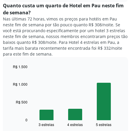
semana.
médio
Quanto custa um quarto de Hotel em Pau neste fim
O
de
de semana?
gráfico
um
Nas últimas 72 horas, vimos os preços para hotéis em Pau
tem
quarto
1
neste fim de semana por tão pouco quanto R$ 308/noite. Se
para
eixo
você está procurando especificamente por um hotel 3 estrelas
hoje
Y
neste fim de semana, nossos membros encontraram preços tão
e
exibindo
baixos quanto R$ 308/noite. Para Hotel 4 estrelas em Pau, a
encontrado
o
tarifa mais barata recentemente encontrada foi R$ 332/noite
nos
preço
para este fim de semana.
últimos
médio
3
de
dias,
R$ 1.500
um
agrupado
Bar
Chart
quarto
pela
graphic.
chart
with
classificação
R$ 1.000
3
por
bars.
estrelas
O
R$ 500
O
gráfico
gráfico
tem
a
1
seguir
0
eixo
3 estrelas
4 estrelas
5 estrelas
exibe
End
X
of
o