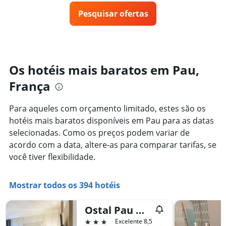
eixo
preço
3
X
Pesquisar ofertas
de
dias
exibindo
um
categorias
quarto
de
varia
hotéis
de
por
acordo
Os hotéis mais baratos em Pau,
estrelas.
com
O
França
a
gráfico
aproximação
tem
da
Para aqueles com orçamento limitado, estes são os
1
data
eixo
hotéis mais baratos disponíveis em Pau para as datas
de
Y
estadia
selecionadas. Como os preços podem variar de
exibindo
O
acordo com a data, altere-as para comparar tarifas, se
o
gráfico
você tiver flexibilidade.
preço
tem
médio
1
de
eixo
Mostrar todos os 394 hotéis
um
X
quarto
exibindo
neste
o
Ostal Pau Universite, Sure Hotel Collection by Best Western
fim
número
3 estrelas
Excelente 8,5
de