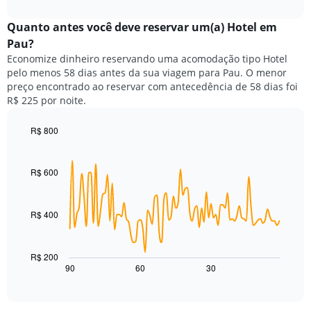
exibindo
interactive
preço
chart
categorias
médio
Quanto antes você deve reservar um(a) Hotel em
de
de
Pau?
hotéis
um
por
Economize dinheiro reservando uma acomodação tipo Hotel
quarto
estrelas.
pelo menos 58 dias antes da sua viagem para Pau. O menor
neste
O
preço encontrado ao reservar com antecedência de 58 dias foi
fim
gráfico
R$ 225 por noite.
de
tem
semana
1
encontrado
R$ 800
eixo
nos
Line
Chart
Y
graphic.
chart
últimos
exibindo
with
3
R$ 600
o
90
dias,
preço
data
agrupado
points.
médio
pela
de
R$ 400
classificação
O
um
por
gráfico
quarto
estrelas
a
para
R$ 200
O
seguir
hoje
90
60
30
End
gráfico
of
exibe
encontrado
interactive
tem
como
nos
chart
1
o
últimos