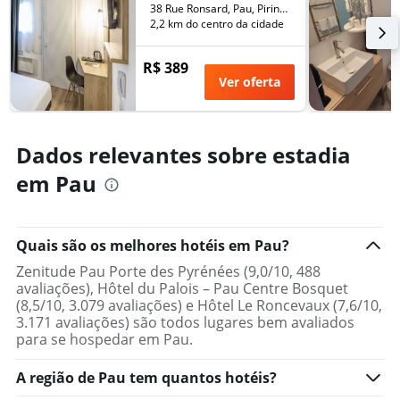
de
38 Rue Ronsard, Pau, Pirinéus Altânticos, França
semana
dias
2,2 km do centro da cidade
encontrado
antes
nos
da
últimos
R$ 389
estadia
3
Ver oferta
O
dias
gráfico
tem
1
Dados relevantes sobre estadia
eixo
Y
em Pau
exibindo
o
preço
médio
Quais são os melhores hotéis em Pau?
de
Zenitude Pau Porte des Pyrénées (9,0/10, 488
um
avaliações), Hôtel du Palois – Pau Centre Bosquet
quarto
(8,5/10, 3.079 avaliações) e Hôtel Le Roncevaux (7,6/10,
3.171 avaliações) são todos lugares bem avaliados
para se hospedar em Pau.
A região de Pau tem quantos hotéis?