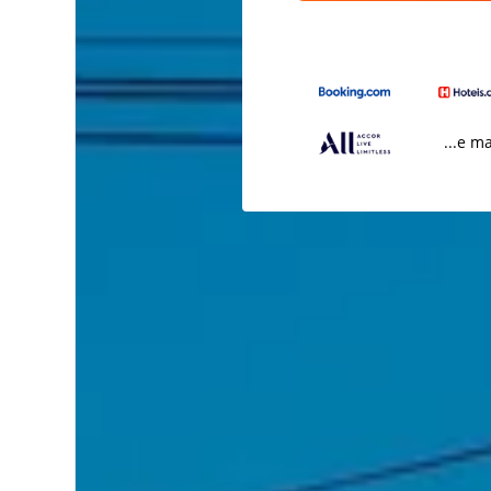
...e m