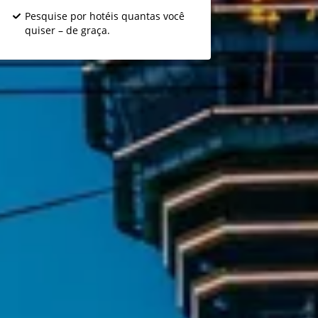
Pesquise por hotéis quantas você
quiser – de graça.