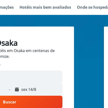
rmações
Hotéis mais bem avaliados
Onde se hosped
Osaka
téis em Osaka em centenas de
omize.
-
sex 14/8
Buscar