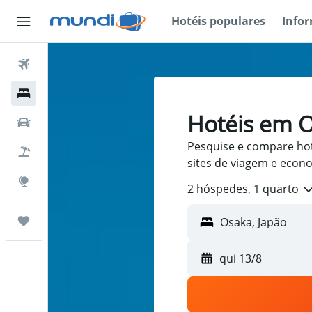
Hotéis populares
Info
Passagens Aéreas
Hospedagens
Hotéis em 
Carros
Pesquise e compare ho
Pacotes
sites de viagem e econ
Explore
2 hóspedes, 1 quarto
Trips
qui 13/8