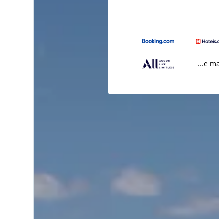
...e m