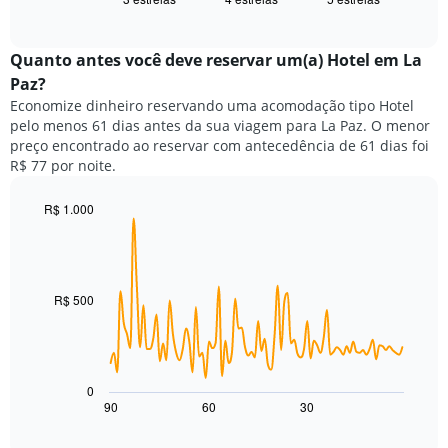
exibe
X
of
o
exibindo
interactive
preço
chart
categorias
médio
Quanto antes você deve reservar um(a) Hotel em La
de
de
Paz?
hotéis
um
por
Economize dinheiro reservando uma acomodação tipo Hotel
quarto
estrelas.
pelo menos 61 dias antes da sua viagem para La Paz. O menor
neste
O
preço encontrado ao reservar com antecedência de 61 dias foi
fim
gráfico
R$ 77 por noite.
de
tem
semana
1
encontrado
R$ 1.000
eixo
nos
Line
Chart
Y
graphic.
chart
últimos
exibindo
with
3
o
90
dias,
preço
data
R$ 500
agrupado
points.
médio
pela
de
classificação
O
um
por
gráfico
quarto
estrelas
a
para
0
O
seguir
hoje
90
60
30
End
gráfico
of
exibe
encontrado
interactive
tem
como
nos
chart