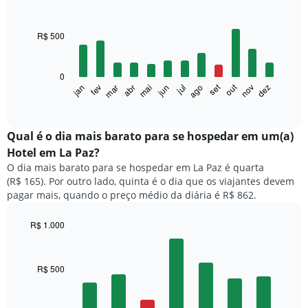
Bar
Chart
graphic.
chart
with
R$ 500
12
bars.
0
O
set
out
fev
mai
ago
nov
mar
jun
dez
jan
abr
jul
gráfico
End
of
a
interactive
seguir
chart
exibe
Qual é o dia mais barato para se hospedar em um(a)
o
Hotel em La Paz?
preço
O dia mais barato para se hospedar em La Paz é quarta
médio
(R$ 165). Por outro lado, quinta é o dia que os viajantes devem
de
pagar mais, quando o preço médio da diária é R$ 862.
um
quarto
a
R$ 1.000
cada
Bar
Chart
mês
graphic.
chart
with
O
R$ 500
7
gráfico
bars.
tem
1