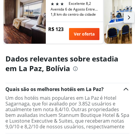
número
3 estrelas
Excelente 8,2
de
de
Avenida 6 de Agosto Entre Rozendo Gutierrez Edificio Torre Nº, Zona Sopochi, La Paz, Bolívia
semana
dias
1,8 km do centro da cidade
encontrado
antes
nos
da
últimos
R$ 123
estadia
3
Ver oferta
O
dias
gráfico
tem
1
Dados relevantes sobre estadia
eixo
Y
em La Paz, Bolívia
exibindo
o
preço
médio
Quais são os melhores hotéis em La Paz?
de
Um dos hotéis mais populares em La Paz é Hotel
um
Sagarnaga, que foi avaliado por 3.852 usuários e
quarto
atualmente tem nota 8,4/10. Outras propriedades
bem avaliadas incluem Stannum Boutique Hotel & Spa
e Luxstone Executive & Suites, que receberam notas
9,0/10 e 8,2/10 de nossos usuários, respectivamente