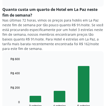
o
interactive
da
preço
chart
semana.
médio
Quanto custa um quarto de Hotel em La Paz neste
O
de
fim de semana?
gráfico
um
Nas últimas 72 horas, vimos os preços para hotéis em La Paz
tem
quarto
1
neste fim de semana por tão pouco quanto R$ 91/noite. Se você
para
eixo
está procurando especificamente por um hotel 3 estrelas neste
hoje
Y
fim de semana, nossos membros encontraram preços tão
e
exibindo
baixos quanto R$ 91/noite. Para Hotel 4 estrelas em La Paz, a
encontrado
o
tarifa mais barata recentemente encontrada foi R$ 162/noite
nos
preço
para este fim de semana.
últimos
médio
3
de
dias,
R$ 600
um
agrupado
Bar
Chart
quarto
pela
graphic.
chart
with
classificação
R$ 400
3
por
bars.
estrelas
O
R$ 200
O
gráfico
gráfico
tem
a
1
seguir
0
eixo
3 estrelas
4 estrelas
5 estrelas
End