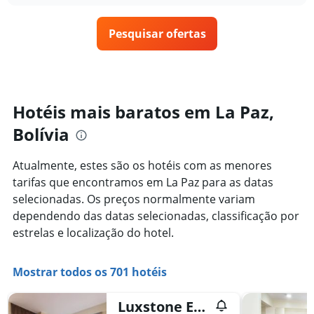
1
o
últimos
eixo
preço
3
X
Pesquisar ofertas
de
dias
exibindo
um
categorias
quarto
de
varia
hotéis
de
por
acordo
Hotéis mais baratos em La Paz,
estrelas.
com
O
Bolívia
a
gráfico
aproximação
tem
da
Atualmente, estes são os hotéis com as menores
1
data
eixo
tarifas que encontramos em La Paz para as datas
de
Y
estadia
selecionadas. Os preços normalmente variam
exibindo
O
dependendo das datas selecionadas, classificação por
o
gráfico
estrelas e localização do hotel.
preço
tem
médio
1
de
eixo
Mostrar todos os 701 hotéis
um
X
quarto
exibindo
neste
o
Luxstone Executive & Suites
fim