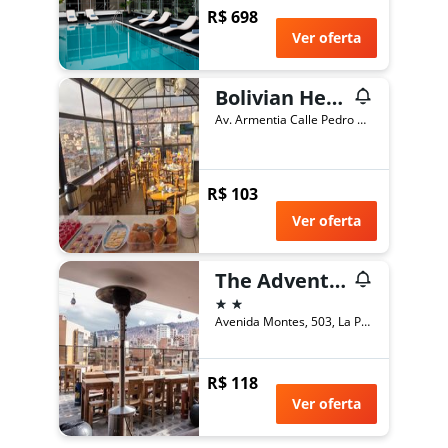
R$ 698
Ver oferta
Bolivian Heights Hostel
Av. Armentia Calle Pedro Kramer N 775, La Paz, Bolívia
R$ 103
Ver oferta
The Adventure Brew Hostel
2 estrelas
Avenida Montes, 503, La Paz, Bolívia
R$ 118
Ver oferta