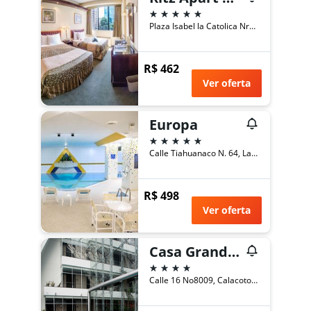
5 estrelas
Plaza Isabel la Catolica Nro. 2478, La Paz, Bolívia
R$ 462
Ver oferta
Europa
5 estrelas
Calle Tiahuanaco N. 64, La Paz, Bolívia
R$ 498
Ver oferta
Casa Grande Hotel
4 estrelas
Calle 16 No8009, Calacoto, La Paz, Bolívia