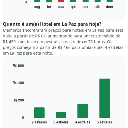
O
0
eixo
gráfico
seg
ter
qua
qui
sex
sáb
dom
End
X
of
a
exibindo
interactive
seguir
chart
meses.
exibe
Quanto ​é um(a) Hotel em La Paz para hoje?
O
o
gráfico
Membros encontraram preços para hotéis em La Paz para esta
preço
tem
noite a partir de R$ 67, aumentando para um custo médio de
médio
1
R$ 439, com base em pesquisas nas últimas 72 horas. Os
de
eixo
preços começam a partir de R$ 166 para um(a) Hotel 4 estrelas
um
Y
em La Paz para esta noite.
quarto
exibindo
para
o
R$ 600
cada
preço
dia
Bar
Chart
médio
graphic.
chart
da
de
with
semana
R$ 400
um
4
O
quarto
bars.
gráfico
tem
R$ 200
O
1
gráfico
eixo
a
X
seguir
0
exibindo
2 estrelas
3 estrelas
4 estrelas
5 estrelas
exibe
End
dias
of