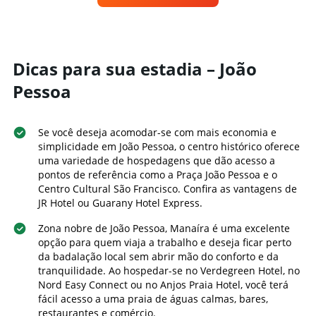
exibindo
um
categorias
quarto
de
varia
hotéis
de
por
acordo
Dicas para sua estadia – João
estrelas.
com
O
Pessoa
a
gráfico
aproximação
tem
da
1
data
Se você deseja acomodar-se com mais economia e
eixo
de
simplicidade em João Pessoa, o centro histórico oferece
Y
estadia
uma variedade de hospedagens que dão acesso a
exibindo
O
pontos de referência como a Praça João Pessoa e o
o
gráfico
Centro Cultural São Francisco. Confira as vantagens de
preço
tem
JR Hotel ou Guarany Hotel Express.
médio
1
de
eixo
Zona nobre de João Pessoa, Manaíra é uma excelente
um
X
opção para quem viaja a trabalho e deseja ficar perto
quarto
exibindo
da badalação local sem abrir mão do conforto e da
neste
o
fim
tranquilidade. Ao hospedar-se no Verdegreen Hotel, no
número
de
Nord Easy Connect ou no Anjos Praia Hotel, você terá
de
semana
fácil acesso a uma praia de águas calmas, bares,
dias
encontrado
restaurantes e comércio.
antes