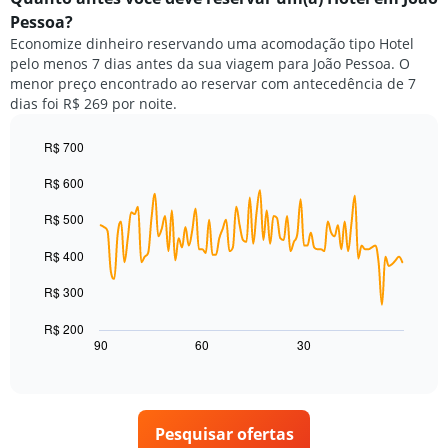
de
de
Pessoa?
hotéis
um
por
Economize dinheiro reservando uma acomodação tipo Hotel
quarto
estrelas.
pelo menos 7 dias antes da sua viagem para João Pessoa. O
neste
O
menor preço encontrado ao reservar com antecedência de 7
fim
gráfico
dias foi R$ 269 por noite.
de
tem
semana
1
encontrado
R$ 700
eixo
nos
Line
Chart
Y
R$ 600
graphic.
chart
últimos
exibindo
with
3
o
90
R$ 500
dias,
preço
data
agrupado
points.
médio
R$ 400
pela
de
classificação
O
um
R$ 300
por
gráfico
quarto
estrelas
a
para
R$ 200
O
seguir
hoje
90
60
30
End
gráfico
of
exibe
encontrado
interactive
tem
como
nos
chart
1
o
últimos
eixo
preço
3
X
Pesquisar ofertas
de
dias