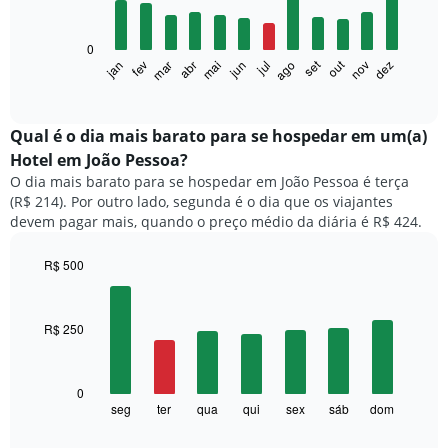
12
bars.
0
O
set
out
fev
mai
ago
nov
mar
jun
dez
jan
abr
jul
gráfico
End
of
a
interactive
seguir
chart
exibe
Qual é o dia mais barato para se hospedar em um(a)
o
Hotel em João Pessoa?
preço
O dia mais barato para se hospedar em João Pessoa é terça
médio
(R$ 214). Por outro lado, segunda é o dia que os viajantes
de
devem pagar mais, quando o preço médio da diária é R$ 424.
um
quarto
a
R$ 500
cada
Bar
Chart
mês
graphic.
chart
with
O
R$ 250
7
gráfico
bars.
tem
1
O
0
eixo
gráfico
seg
ter
qua
qui
sex
sáb
dom
End
X
of
a
exibindo
interactive
seguir