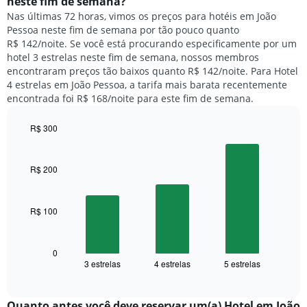
neste fim de semana?
gráfico
um
Nas últimas 72 horas, vimos os preços para hotéis em João
tem
quarto
1
Pessoa neste fim de semana por tão pouco quanto
para
eixo
R$ 142/noite. Se você está procurando especificamente por um
hoje
Y
hotel 3 estrelas neste fim de semana, nossos membros
e
exibindo
encontraram preços tão baixos quanto R$ 142/noite. Para Hotel
encontrado
o
4 estrelas em João Pessoa, a tarifa mais barata recentemente
nos
preço
encontrada foi R$ 168/noite para este fim de semana.
últimos
médio
3
de
dias,
R$ 300
um
agrupado
Bar
Chart
quarto
pela
graphic.
chart
with
classificação
R$ 200
3
por
bars.
estrelas
O
R$ 100
O
gráfico
gráfico
tem
a
1
seguir
0
eixo
3 estrelas
4 estrelas
5 estrelas
exibe
End
X
of
o
exibindo
interactive
preço
chart
categorias
médio
Quanto antes você deve reservar um(a) Hotel em João