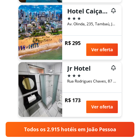
Hotel Caiçara João Pessoa
3 estrelas
Av. Olinda, 235, Tambaú, João Pessoa, Brasil
R$ 295
Ver oferta
Jr Hotel
3 estrelas
Rua Rodrigues Chaves, 87 - Trincheiras, João Pessoa, Brasil
R$ 173
Ver oferta
Todos os 2.915 hotéis em João Pessoa