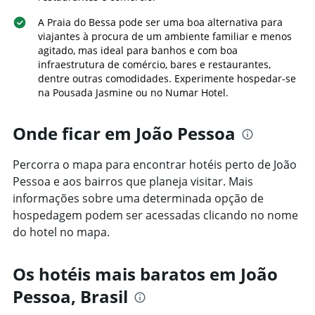
nos
da
últimos
A Praia do Bessa pode ser uma boa alternativa para
estadia
3
viajantes à procura de um ambiente familiar e menos
O
dias
agitado, mas ideal para banhos e com boa
gráfico
infraestrutura de comércio, bares e restaurantes,
tem
dentre outras comodidades. Experimente hospedar-se
1
eixo
na Pousada Jasmine ou no Numar Hotel.
Y
exibindo
Onde ficar em João Pessoa
o
preço
médio
Percorra o mapa para encontrar hotéis perto de João
de
Pessoa e aos bairros que planeja visitar. Mais
um
informações sobre uma determinada opção de
quarto
hospedagem podem ser acessadas clicando no nome
do hotel no mapa.
Os hotéis mais baratos em João
Pessoa, Brasil