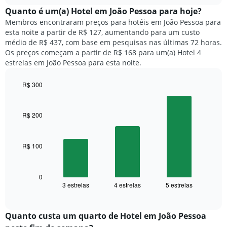
chart
meses.
exibe
Quanto ​é um(a) Hotel em João Pessoa para hoje?
O
o
gráfico
Membros encontraram preços para hotéis em João Pessoa para
preço
tem
esta noite a partir de R$ 127, aumentando para um custo
médio
1
médio de R$ 437, com base em pesquisas nas últimas 72 horas.
de
eixo
Os preços começam a partir de R$ 168 para um(a) Hotel 4
um
Y
estrelas em João Pessoa para esta noite.
quarto
exibindo
para
o
R$ 300
cada
preço
dia
Bar
Chart
médio
graphic.
chart
da
de
with
semana
R$ 200
um
3
O
quarto
bars.
gráfico
tem
R$ 100
O
1
gráfico
eixo
a
X
seguir
0
exibindo
3 estrelas
4 estrelas
5 estrelas
exibe
End
dias
of
o
interactive
da
preço
chart
semana.
médio
Quanto custa um quarto de Hotel em João Pessoa
O
de