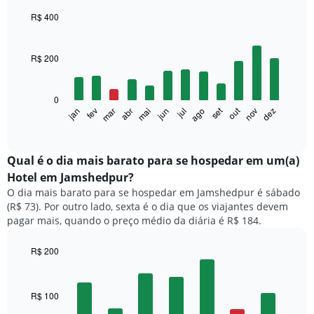
R$ 400
Bar
Chart
graphic.
chart
with
R$ 200
12
bars.
0
O
out
set
fev
mai
ago
nov
jan
abr
jul
mar
jun
dez
gráfico
End
of
a
interactive
seguir
chart
exibe
Qual é o dia mais barato para se hospedar em um(a)
o
Hotel em Jamshedpur?
preço
O dia mais barato para se hospedar em Jamshedpur é sábado
médio
(R$ 73). Por outro lado, sexta é o dia que os viajantes devem
de
pagar mais, quando o preço médio da diária é R$ 184.
um
quarto
a
R$ 200
cada
Bar
Chart
mês
graphic.
chart
with
O
R$ 100
7
gráfico
bars.