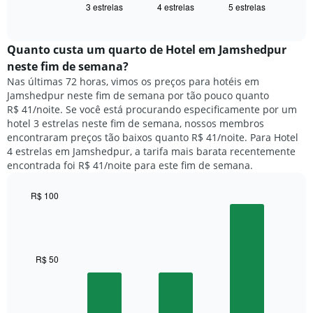
exibindo
3 estrelas
4 estrelas
5 estrelas
exibe
End
dias
of
o
interactive
da
preço
chart
semana.
médio
Quanto custa um quarto de Hotel em Jamshedpur
O
de
neste fim de semana?
gráfico
um
Nas últimas 72 horas, vimos os preços para hotéis em
tem
quarto
1
Jamshedpur neste fim de semana por tão pouco quanto
para
eixo
R$ 41/noite. Se você está procurando especificamente por um
hoje
Y
hotel 3 estrelas neste fim de semana, nossos membros
e
exibindo
encontraram preços tão baixos quanto R$ 41/noite. Para Hotel
encontrado
o
4 estrelas em Jamshedpur, a tarifa mais barata recentemente
nos
preço
encontrada foi R$ 41/noite para este fim de semana.
últimos
médio
3
de
dias,
R$ 100
um
agrupado
Bar
Chart
quarto
pela
graphic.
chart
with
classificação
3
por
bars.
R$ 50
estrelas
O
O
gráfico
gráfico
tem
a