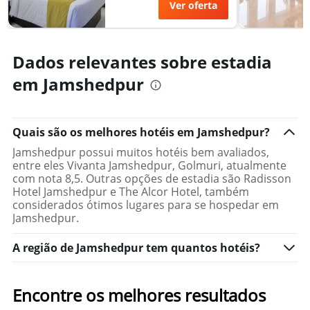
Ver oferta
neste
o
fim
número
de
de
semana
dias
Dados relevantes sobre estadia
encontrado
antes
nos
da
em Jamshedpur
últimos
estadia
3
O
dias
gráfico
tem
Quais são os melhores hotéis em Jamshedpur?
1
Jamshedpur possui muitos hotéis bem avaliados,
eixo
entre eles Vivanta Jamshedpur, Golmuri, atualmente
Y
com nota 8,5. Outras opções de estadia são Radisson
exibindo
Hotel Jamshedpur e The Alcor Hotel, também
o
considerados ótimos lugares para se hospedar em
preço
Jamshedpur.
médio
de
A região de Jamshedpur tem quantos hotéis?
um
quarto
Encontre os melhores resultados