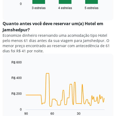
1
seguir
0
eixo
3 estrelas
4 estrelas
5 estrelas
exibe
End
X
of
o
exibindo
interactive
preço
chart
categorias
médio
Quanto antes você deve reservar um(a) Hotel em
de
de
Jamshedpur?
hotéis
um
por
Economize dinheiro reservando uma acomodação tipo Hotel
quarto
estrelas.
pelo menos 61 dias antes da sua viagem para Jamshedpur. O
neste
O
menor preço encontrado ao reservar com antecedência de 61
fim
gráfico
dias foi R$ 41 por noite.
de
tem
semana
1
encontrado
R$ 600
eixo
nos
Line
Chart
Y
graphic.
chart
últimos
exibindo
with
3
R$ 400
o
90
dias,
preço
data
agrupado
points.
médio
pela
de
R$ 200
classificação
O
um
por
gráfico
quarto
estrelas
a
para
0
O
seguir
hoje
90
60
30
End