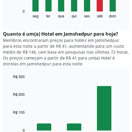
tem
1
O
0
eixo
gráfico
seg
ter
qua
qui
sex
sáb
dom
End
X
of
a
exibindo
interactive
seguir
chart
meses.
exibe
Quanto ​é um(a) Hotel em Jamshedpur para hoje?
O
o
gráfico
Membros encontraram preços para hotéis em Jamshedpur
preço
tem
para esta noite a partir de R$ 41, aumentando para um custo
médio
1
médio de R$ 146, com base em pesquisas nas últimas 72 horas.
de
eixo
Os preços começam a partir de R$ 41 para um(a) Hotel 4
um
Y
estrelas em Jamshedpur para esta noite.
quarto
exibindo
para
o
R$ 300
cada
preço
dia
Bar
Chart
médio
graphic.
chart
da
de
with
semana
R$ 200
um
3
O
quarto
bars.
gráfico
tem
R$ 100
O
1
gráfico
eixo
a
X
seguir
0