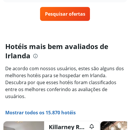
semana.
o
O
preço
gráfico
Pesquisar ofertas
de
tem
um
1
quarto
eixo
varia
Y
de
exibindo
acordo
Hotéis mais bem avaliados de
o
com
preço
Irlanda
a
médio
aproximação
de
da
um
De acordo com nossos usuários, estes são alguns dos
data
quarto
melhores hotéis para se hospedar em Irlanda.
de
estadia
Descubra por que esses hotéis foram classificados
O
entre os melhores conferindo as avaliações de
gráfico
usuários.
tem
1
eixo
Mostrar todos os 15.870 hotéis
X
exibindo
o
Killarney Randles Hotel