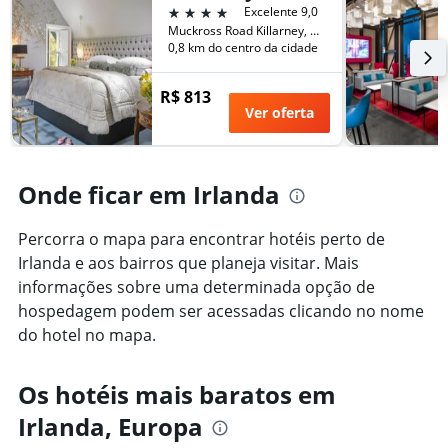
número
4 estrelas
Excelente 9,0
de
Muckross Road Killarney, Co. Kerry V93 N264, Killarney, Irlanda
dias
0,8 km do centro da cidade
antes
da
R$ 813
estadia
Ver oferta
O
gráfico
tem
1
Onde ficar em Irlanda
eixo
Y
exibindo
Percorra o mapa para encontrar hotéis perto de
o
Irlanda e aos bairros que planeja visitar. Mais
preço
informações sobre uma determinada opção de
médio
de
hospedagem podem ser acessadas clicando no nome
um
do hotel no mapa.
quarto
Os hotéis mais baratos em
Irlanda, Europa