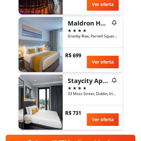
Ver oferta
Maldron Hotel Parnell Square Dublin City
4 estrelas
Granby Row, Parnell Square, 1, Dublin, Irlanda
R$ 699
Ver oferta
Staycity Aparthotels City Quay
4 estrelas
33 Moss Street, Dublin, Irlanda
R$ 731
Ver oferta