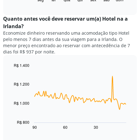
X
of
a
exibindo
interactive
seguir
chart
meses.
exibe
Quanto antes você deve reservar um(a) Hotel na a
O
o
gráfico
Irlanda?
preço
tem
Economize dinheiro reservando uma acomodação tipo Hotel
médio
1
pelo menos 7 dias antes da sua viagem para a Irlanda. O
de
eixo
menor preço encontrado ao reservar com antecedência de 7
um
Y
dias foi R$ 937 por noite.
quarto
exibindo
para
o
cada
R$ 1.400
preço
dia
Line
médio
Chart
da
graphic.
chart
de
with
semana
R$ 1.200
um
90
O
quarto
data
gráfico
points.
tem
R$ 1.000
1
O
eixo
gráfico
X
a
R$ 800
exibindo
seguir
90
60
30
End
dias
of
exibe
da
interactive
como
chart