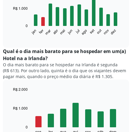
graphic.
chart
with
R$ 1.000
12
bars.
0
O
set
out
fev
mai
ago
nov
mar
jun
dez
jan
abr
jul
gráfico
End
of
a
interactive
seguir
chart
exibe
Qual é o dia mais barato para se hospedar em um(a)
o
Hotel na a Irlanda?
preço
O dia mais barato para se hospedar na Irlanda é segunda
médio
(R$ 613). Por outro lado, quinta é o dia que os viajantes devem
de
pagar mais, quando o preço médio da diária é R$ 1.305.
um
quarto
a
R$ 2.000
cada
Bar
Chart
mês
graphic.
chart
with
O
R$ 1.000
7
gráfico
bars.
tem
1
O
0
eixo
gráfico
seg
ter
qua
qui
sex
sáb
dom
End