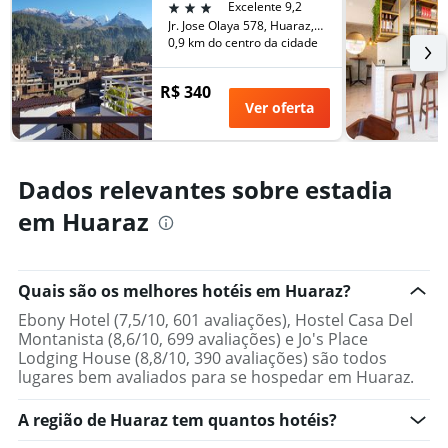
o
3 estrelas
Excelente 9,2
fim
número
Jr. Jose Olaya 578, Huaraz, Peru
de
de
0,9 km do centro da cidade
semana
dias
encontrado
antes
R$ 340
nos
da
Ver oferta
últimos
estadia
3
O
dias
gráfico
tem
Dados relevantes sobre estadia
1
eixo
em Huaraz
Y
exibindo
o
preço
Quais são os melhores hotéis em Huaraz?
médio
Ebony Hotel (7,5/10, 601 avaliações), Hostel Casa Del
de
Montanista (8,6/10, 699 avaliações) e Jo's Place
um
Lodging House (8,8/10, 390 avaliações) são todos
quarto
lugares bem avaliados para se hospedar em Huaraz.
A região de Huaraz tem quantos hotéis?