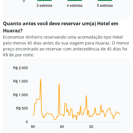
seguir
0
eixo
3 estrelas
4 estrelas
5 estrelas
exibe
End
X
of
o
exibindo
interactive
preço
chart
categorias
médio
Quanto antes você deve reservar um(a) Hotel em
de
de
Huaraz?
hotéis
um
por
Economize dinheiro reservando uma acomodação tipo Hotel
quarto
estrelas.
pelo menos 45 dias antes da sua viagem para Huaraz. O menor
neste
O
preço encontrado ao reservar com antecedência de 45 dias foi
fim
gráfico
R$ 86 por noite.
de
tem
semana
1
encontrado
R$ 2.000
eixo
nos
Line
Chart
Y
graphic.
chart
últimos
exibindo
R$ 1.500
with
3
o
90
dias,
preço
data
R$ 1.000
agrupado
points.
médio
pela
de
classificação
R$ 500
O
um
por
gráfico
quarto
estrelas
a
para
0
O
seguir
hoje
90
60
30
End
gráfico
of
exibe
encontrado