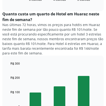
exibe
dias
of
o
interactive
da
preço
chart
semana.
médio
Quanto custa um quarto de Hotel em Huaraz neste
O
de
fim de semana?
gráfico
um
Nas últimas 72 horas, vimos os preços para hotéis em Huaraz
tem
quarto
1
neste fim de semana por tão pouco quanto R$ 101/noite. Se
para
eixo
você está procurando especificamente por um hotel 3 estrelas
hoje
Y
neste fim de semana, nossos membros encontraram preços tão
e
exibindo
baixos quanto R$ 101/noite. Para Hotel 4 estrelas em Huaraz, a
encontrado
o
tarifa mais barata recentemente encontrada foi R$ 144/noite
nos
preço
para este fim de semana.
últimos
médio
3
de
dias,
R$ 300
um
agrupado
Bar
Chart
quarto
pela
graphic.
chart
with
classificação
R$ 200
3
por
bars.
estrelas
O
R$ 100
O
gráfico
gráfico
tem
a
1