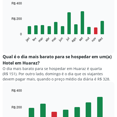
R$ 400
Bar
Chart
graphic.
chart
with
R$ 200
12
bars.
0
O
out
set
fev
mai
ago
nov
jan
abr
jul
mar
jun
dez
gráfico
End
of
a
interactive
seguir
chart
exibe
Qual é o dia mais barato para se hospedar em um(a)
o
Hotel em Huaraz?
preço
O dia mais barato para se hospedar em Huaraz é quarta
médio
(R$ 151). Por outro lado, domingo é o dia que os viajantes
de
devem pagar mais, quando o preço médio da diária é R$ 328.
um
quarto
a
R$ 400
cada
Bar
Chart
mês
graphic.
chart
with
O
R$ 200
7
gráfico
bars.
tem