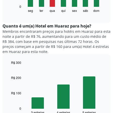
1
O
0
eixo
gráfico
seg
ter
qua
qui
sex
sáb
dom
End
X
of
a
exibindo
interactive
seguir
chart
meses.
exibe
Quanto ​é um(a) Hotel em Huaraz para hoje?
O
o
gráfico
Membros encontraram preços para hotéis em Huaraz para esta
preço
tem
noite a partir de R$ 76, aumentando para um custo médio de
médio
1
R$ 384, com base em pesquisas nas últimas 72 horas. Os
de
eixo
preços começam a partir de R$ 160 para um(a) Hotel 4 estrelas
um
Y
em Huaraz para esta noite.
quarto
exibindo
para
o
R$ 300
cada
preço
dia
Bar
Chart
médio
graphic.
chart
da
de
with
semana
R$ 200
um
3
O
quarto
bars.
gráfico
tem
R$ 100
O
1
gráfico
eixo
a
X
seguir
0
exibindo
3 estrelas
4 estrelas
5 estrelas
End