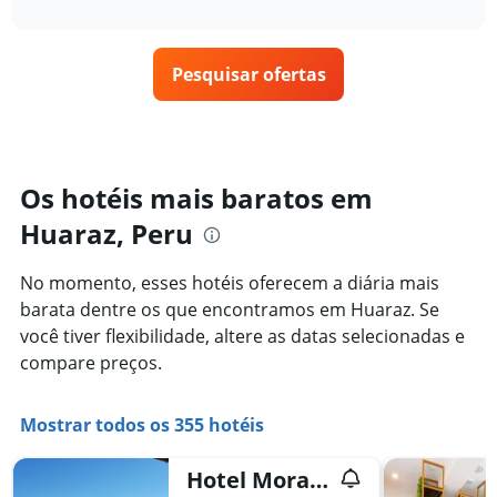
interactive
tem
como
nos
chart
1
o
últimos
eixo
preço
3
X
Pesquisar ofertas
de
dias
exibindo
um
categorias
quarto
de
varia
hotéis
de
por
acordo
Os hotéis mais baratos em
estrelas.
com
O
Huaraz, Peru
a
gráfico
aproximação
tem
da
No momento, esses hotéis oferecem a diária mais
1
data
eixo
barata dentre os que encontramos em Huaraz. Se
de
Y
estadia
você tiver flexibilidade, altere as datas selecionadas e
exibindo
O
compare preços.
o
gráfico
preço
tem
médio
1
Mostrar todos os 355 hotéis
de
eixo
um
X
quarto
Hotel Morales
exibindo
neste