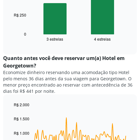
por
bars.
estrelas
O
R$ 250
O
gráfico
gráfico
tem
a
1
seguir
0
eixo
3 estrelas
4 estrelas
exibe
End
X
of
o
exibindo
interactive
preço
chart
categorias
médio
Quanto antes você deve reservar um(a) Hotel em
de
de
Georgetown?
hotéis
um
por
Economize dinheiro reservando uma acomodação tipo Hotel
quarto
estrelas.
pelo menos 36 dias antes da sua viagem para Georgetown. O
neste
O
menor preço encontrado ao reservar com antecedência de 36
fim
gráfico
dias foi R$ 441 por noite.
de
tem
semana
1
encontrado
R$ 2.000
eixo
nos
Line
Chart
Y
graphic.
chart
últimos
exibindo
R$ 1.500
with
3
o
90
dias,
preço
data
R$ 1.000
agrupado
points.
médio