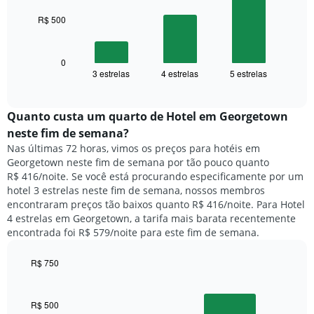
gráfico
tem
R$ 500
O
1
gráfico
eixo
a
X
seguir
0
exibindo
3 estrelas
4 estrelas
5 estrelas
exibe
End
dias
of
o
interactive
da
preço
chart
semana.
médio
Quanto custa um quarto de Hotel em Georgetown
O
de
neste fim de semana?
gráfico
um
Nas últimas 72 horas, vimos os preços para hotéis em
tem
quarto
1
Georgetown neste fim de semana por tão pouco quanto
para
eixo
R$ 416/noite. Se você está procurando especificamente por um
hoje
Y
hotel 3 estrelas neste fim de semana, nossos membros
e
exibindo
encontraram preços tão baixos quanto R$ 416/noite. Para Hotel
encontrado
o
4 estrelas em Georgetown, a tarifa mais barata recentemente
nos
preço
encontrada foi R$ 579/noite para este fim de semana.
últimos
médio
3
de
dias,
R$ 750
um
agrupado
Bar
Chart
quarto
pela
graphic.
chart
with
classificação
R$ 500
2