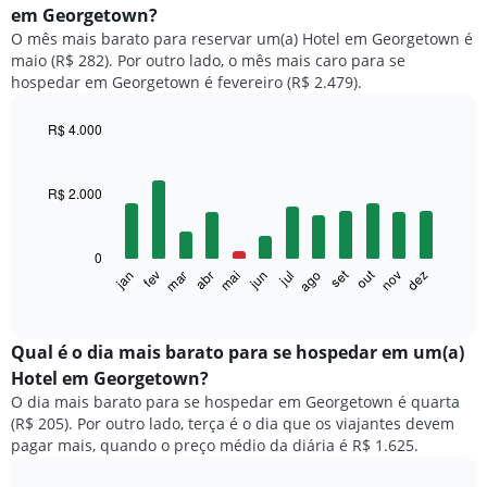
em Georgetown?
O mês mais barato para reservar um(a) Hotel em Georgetown é
maio (R$ 282). Por outro lado, o mês mais caro para se
hospedar em Georgetown é fevereiro (R$ 2.479).
R$ 4.000
Bar
Chart
graphic.
chart
with
R$ 2.000
12
bars.
0
O
set
out
fev
mai
ago
nov
mar
jun
dez
jan
abr
jul
gráfico
End
of
a
interactive
seguir
chart
exibe
Qual é o dia mais barato para se hospedar em um(a)
o
Hotel em Georgetown?
preço
O dia mais barato para se hospedar em Georgetown é quarta
médio
(R$ 205). Por outro lado, terça é o dia que os viajantes devem
de
pagar mais, quando o preço médio da diária é R$ 1.625.
um
quarto