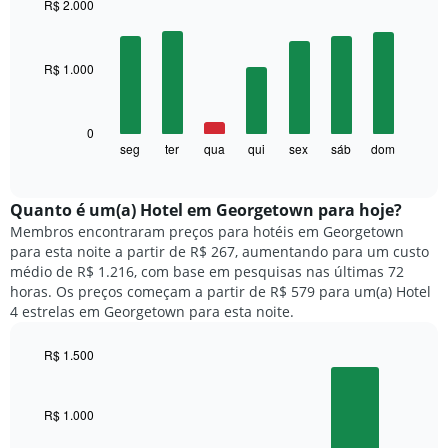
a
R$ 2.000
cada
Bar
Chart
mês
graphic.
chart
with
O
R$ 1.000
7
gráfico
bars.
tem
1
O
0
eixo
gráfico
seg
ter
qua
qui
sex
sáb
dom
End
X
of
a
exibindo
interactive
seguir
chart
meses.
exibe
Quanto ​é um(a) Hotel em Georgetown para hoje?
O
o
gráfico
Membros encontraram preços para hotéis em Georgetown
preço
tem
para esta noite a partir de R$ 267, aumentando para um custo
médio
1
médio de R$ 1.216, com base em pesquisas nas últimas 72
de
eixo
horas. Os preços começam a partir de R$ 579 para um(a) Hotel
um
Y
4 estrelas em Georgetown para esta noite.
quarto
exibindo
para
o
R$ 1.500
cada
preço
dia
Bar
Chart
médio
graphic.
chart
da
de
with
semana
R$ 1.000
um
3
O
quarto
bars.