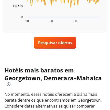
pela
de
classificação
R$ 500
O
um
por
gráfico
quarto
estrelas
a
para
0
O
seguir
hoje
90
60
30
End
gráfico
of
exibe
encontrado
interactive
tem
como
nos
chart
1
o
últimos
eixo
preço
3
X
Pesquisar ofertas
de
dias
exibindo
um
categorias
quarto
de
varia
hotéis
de
por
acordo
Hotéis mais baratos em
estrelas.
com
O
Georgetown, Demerara–Mahaica
a
gráfico
aproximação
tem
da
1
data
eixo
No momento, esses hotéis oferecem a diária mais
de
Y
estadia
barata dentre os que encontramos em Georgetown.
exibindo
O
Considere datas alternativas se quiser comparar
o
gráfico