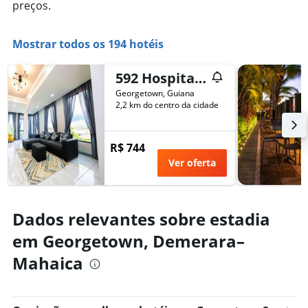
preços.
preço
tem
médio
1
de
eixo
Mostrar todos os 194 hotéis
um
X
quarto
exibindo
neste
592 Hospitality Inc
o
fim
número
Georgetown, Guiana
de
de
2,2 km do centro da cidade
semana
dias
encontrado
antes
nos
da
R$ 744
últimos
estadia
Ver oferta
3
O
dias
gráfico
tem
1
Dados relevantes sobre estadia
eixo
Y
em Georgetown, Demerara–
exibindo
Mahaica
o
preço
médio
de