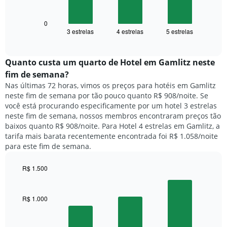
gráfico
eixo
a
X
seguir
0
exibindo
3 estrelas
4 estrelas
5 estrelas
exibe
End
dias
of
o
interactive
da
preço
chart
semana.
médio
Quanto custa um quarto de Hotel em Gamlitz neste
O
de
fim de semana?
gráfico
um
Nas últimas 72 horas, vimos os preços para hotéis em Gamlitz
tem
quarto
1
neste fim de semana por tão pouco quanto R$ 908/noite. Se
para
eixo
você está procurando especificamente por um hotel 3 estrelas
hoje
Y
neste fim de semana, nossos membros encontraram preços tão
e
exibindo
baixos quanto R$ 908/noite. Para Hotel 4 estrelas em Gamlitz, a
encontrado
o
tarifa mais barata recentemente encontrada foi R$ 1.058/noite
nos
preço
para este fim de semana.
últimos
médio
3
de
dias,
R$ 1.500
um
agrupado
Bar
Chart
quarto
pela
graphic.
chart
with
classificação
R$ 1.000
3
por
bars.
estrelas
O