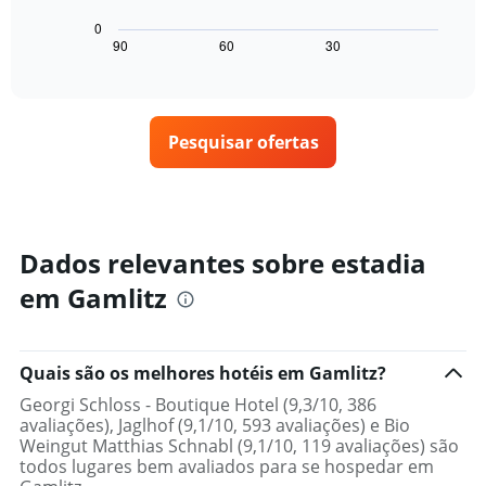
gráfico
quarto
estrelas
a
para
0
O
seguir
hoje
90
60
30
End
gráfico
of
exibe
encontrado
interactive
tem
como
nos
chart
1
o
últimos
eixo
preço
3
X
Pesquisar ofertas
de
dias
exibindo
um
categorias
quarto
de
varia
hotéis
de
por
acordo
Dados relevantes sobre estadia
estrelas.
com
O
em Gamlitz
a
gráfico
aproximação
tem
da
1
data
eixo
Quais são os melhores hotéis em Gamlitz?
de
Y
estadia
Georgi Schloss - Boutique Hotel (9,3/10, 386
exibindo
O
avaliações), Jaglhof (9,1/10, 593 avaliações) e Bio
o
gráfico
Weingut Matthias Schnabl (9,1/10, 119 avaliações) são
preço
tem
todos lugares bem avaliados para se hospedar em
médio
1