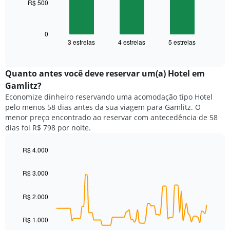
R$ 500
O
gráfico
gráfico
tem
a
1
seguir
0
eixo
3 estrelas
4 estrelas
5 estrelas
exibe
End
X
of
o
exibindo
interactive
preço
chart
categorias
médio
Quanto antes você deve reservar um(a) Hotel em
de
de
Gamlitz?
hotéis
um
por
Economize dinheiro reservando uma acomodação tipo Hotel
quarto
estrelas.
pelo menos 58 dias antes da sua viagem para Gamlitz. O
neste
O
menor preço encontrado ao reservar com antecedência de 58
fim
gráfico
dias foi R$ 798 por noite.
de
tem
semana
1
encontrado
R$ 4.000
eixo
nos
Line
Chart
Y
graphic.
chart
últimos
exibindo
R$ 3.000
with
3
o
90
dias,
preço
data
R$ 2.000
agrupado
points.
médio
pela
de
classificação
R$ 1.000
O
um
por