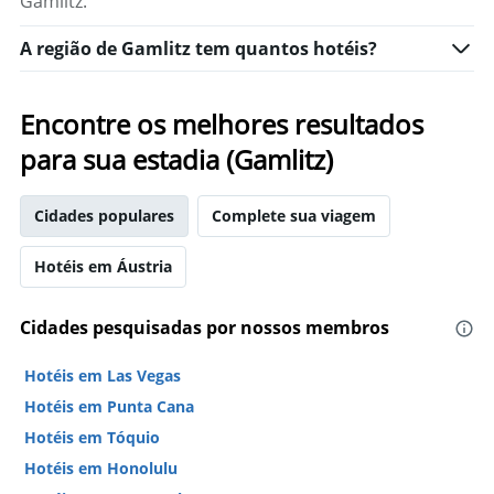
Gamlitz.
de
eixo
um
X
quarto
A região de Gamlitz tem quantos hotéis?
exibindo
neste
o
fim
número
de
de
Encontre os melhores resultados
semana
dias
encontrado
para sua estadia (Gamlitz)
antes
nos
da
últimos
estadia
3
Cidades populares
Complete sua viagem
O
dias
gráfico
tem
Hotéis em Áustria
1
eixo
Y
Cidades pesquisadas por nossos membros
exibindo
o
Hotéis em Las Vegas
preço
Hotéis em Punta Cana
médio
de
Hotéis em Tóquio
um
Hotéis em Honolulu
quarto