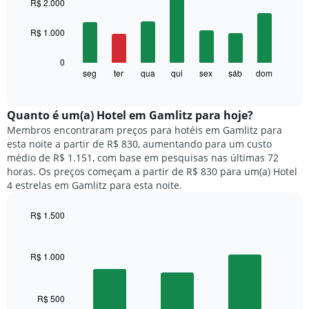
R$ 2.000
with
7
R$ 1.000
bars.
O
0
gráfico
seg
ter
qua
qui
sex
sáb
dom
End
of
a
interactive
seguir
chart
exibe
Quanto ​é um(a) Hotel em Gamlitz para hoje?
o
Membros encontraram preços para hotéis em Gamlitz para
preço
esta noite a partir de R$ 830, aumentando para um custo
médio
médio de R$ 1.151, com base em pesquisas nas últimas 72
de
horas. Os preços começam a partir de R$ 830 para um(a) Hotel
um
4 estrelas em Gamlitz para esta noite.
quarto
para
R$ 1.500
cada
dia
Bar
Chart
graphic.
chart
da
with
semana
R$ 1.000
3
O
bars.
gráfico
tem
R$ 500
O
1