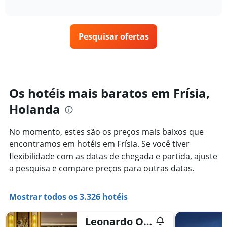
exibe
da
interactive
como
chart
semana.
o
O
preço
gráfico
Pesquisar ofertas
de
tem
um
1
quarto
eixo
varia
Y
de
exibindo
acordo
Os hotéis mais baratos em Frísia,
o
com
preço
Holanda
a
médio
aproximação
de
da
um
No momento, estes são os preços mais baixos que
data
quarto
encontramos em hotéis em Frísia. Se você tiver
de
estadia
flexibilidade com as datas de chegada e partida, ajuste
O
a pesquisa e compare preços para outras datas.
gráfico
tem
1
Mostrar todos os 3.326 hotéis
eixo
X
Leonardo Oranje Hotel Leeuwarden
exibindo