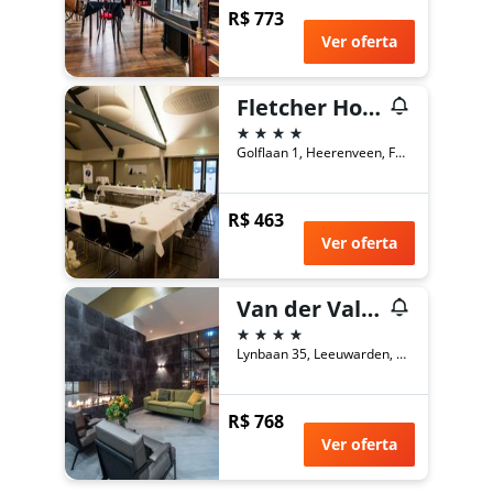
R$ 773
Ver oferta
Fletcher Hotel Restaurant Heidehof
4 estrelas
Golflaan 1, Heerenveen, Frísia, Holanda
R$ 463
Ver oferta
Van der Valk Hotel Leeuwarden
4 estrelas
Lynbaan 35, Leeuwarden, Frísia, Holanda
R$ 768
Ver oferta