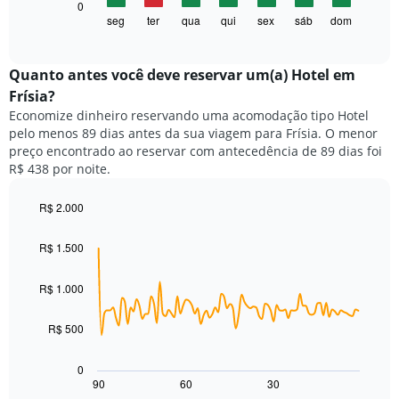
O
0
eixo
gráfico
seg
ter
qua
qui
sex
sáb
dom
End
X
of
a
exibindo
interactive
seguir
chart
meses.
exibe
Quanto antes você deve reservar um(a) Hotel em
O
o
gráfico
Frísia?
preço
tem
Economize dinheiro reservando uma acomodação tipo Hotel
médio
1
pelo menos 89 dias antes da sua viagem para Frísia. O menor
de
eixo
preço encontrado ao reservar com antecedência de 89 dias foi
um
Y
R$ 438 por noite.
quarto
exibindo
para
o
cada
R$ 2.000
preço
dia
Line
médio
Chart
da
graphic.
chart
de
R$ 1.500
with
semana
um
90
O
quarto
data
R$ 1.000
gráfico
points.
tem
1
R$ 500
O
eixo
gráfico
X
a
0
exibindo
seguir
90
60
30
End
dias
of