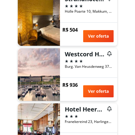
4 estrelas
Holle Poarte 10, Makkum, Frísia, Holanda
R$ 504
Ver oferta
Westcord Hotel Schylge
4 estrelas
Burg. Van Heusdenweg 37, West-Terschelling, Frísia, Holanda
R$ 936
Ver oferta
Hotel Heerenlogement
3 estrelas
Franekereind 23, Harlingen, Frísia, Holanda