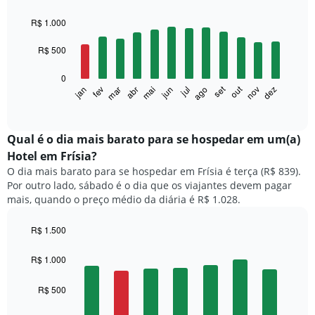
Bar
Chart
graphic.
chart
R$ 1.000
with
12
R$ 500
bars.
0
O
set
out
fev
mai
ago
nov
mar
jun
dez
jan
abr
jul
gráfico
End
of
a
interactive
seguir
chart
exibe
Qual é o dia mais barato para se hospedar em um(a)
o
Hotel em Frísia?
preço
O dia mais barato para se hospedar em Frísia é terça (R$ 839).
médio
Por outro lado, sábado é o dia que os viajantes devem pagar
de
mais, quando o preço médio da diária é R$ 1.028.
um
quarto
a
R$ 1.500
cada
Bar
Chart
mês
graphic.
chart
R$ 1.000
with
O
7
gráfico
R$ 500
bars.
tem
1