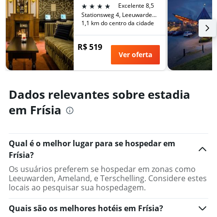
o
4 estrelas
Excelente 8,5
número
Stationsweg 4, Leeuwarden, Frísia, Holanda
de
1,1 km do centro da cidade
dias
antes
R$ 519
da
Ver oferta
estadia
O
gráfico
tem
Dados relevantes sobre estadia
1
eixo
em Frísia
Y
exibindo
o
preço
Qual é o melhor lugar para se hospedar em
médio
Frísia?
de
Os usuários preferem se hospedar em zonas como
um
Leeuwarden, Ameland, e Terschelling. Considere estes
quarto
locais ao pesquisar sua hospedagem.
Quais são os melhores hotéis em Frísia?