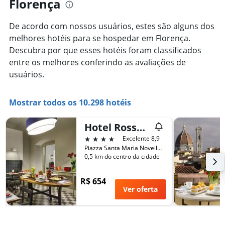
Florença
a
gráfico
aproximação
tem
da
De acordo com nossos usuários, estes são alguns dos
1
data
eixo
melhores hotéis para se hospedar em Florença.
de
Y
estadia
Descubra por que esses hotéis foram classificados
exibindo
O
entre os melhores conferindo as avaliações de
o
gráfico
usuários.
preço
tem
médio
1
de
eixo
Mostrar todos os 10.298 hotéis
um
X
quarto
exibindo
neste
o
Hotel Rosso 23
fim
número
4 estrelas
Excelente 8,9
de
de
Piazza Santa Maria Novella 21, Florença, Toscana, Itália
semana
dias
0,5 km do centro da cidade
encontrado
antes
nos
da
últimos
R$ 654
estadia
3
Ver oferta
O
dias
gráfico
tem
1