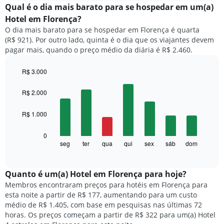
exibe
Qual é o dia mais barato para se hospedar em um(a)
gráfico
o
tem
Hotel em Florença?
preço
1
O dia mais barato para se hospedar em Florença é quarta
médio
eixo
(R$ 921). Por outro lado, quinta é o dia que os viajantes devem
de
X
pagar mais, quando o preço médio da diária é R$ 2.460.
um
exibindo
quarto
categorias
a
R$ 3.000
de
cada
Bar
Chart
hotéis
mês
graphic.
chart
R$ 2.000
por
with
O
estrelas.
7
gráfico
O
R$ 1.000
bars.
tem
gráfico
1
tem
O
0
eixo
1
gráfico
seg
ter
qua
qui
sex
sáb
dom
End
X
eixo
of
a
exibindo
interactive
Y
seguir
chart
meses.
exibindo
exibe
Quanto ​é um(a) Hotel em Florença para hoje?
O
o
o
gráfico
Membros encontraram preços para hotéis em Florença para
preço
preço
tem
esta noite a partir de R$ 177, aumentando para um custo
médio
médio
1
médio de R$ 1.405, com base em pesquisas nas últimas 72
de
de
eixo
horas. Os preços começam a partir de R$ 322 para um(a) Hotel
um
um
Y