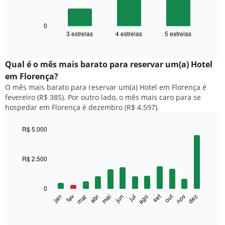
bars.
O
0
gráfico
3 estrelas
4 estrelas
5 estrelas
End
of
a
interactive
seguir
chart
exibe
Qual é o mês mais barato para reservar um(a) Hotel
o
em Florença?
preço
O mês mais barato para reservar um(a) Hotel em Florença é
médio
fevereiro (R$ 385). Por outro lado, o mês mais caro para se
de
hospedar em Florença é dezembro (R$ 4.597).
um
quarto
duplo
R$ 5.000
nos
Bar
Chart
últimos
graphic.
chart
with
3
R$ 2.500
12
dias,
bars.
agrupado
pela
0
O
classificação
set
out
fev
mai
ago
nov
mar
jun
dez
jan
abr
jul
gráfico
End
por
of
a
estrelas.
interactive
seguir
chart
O