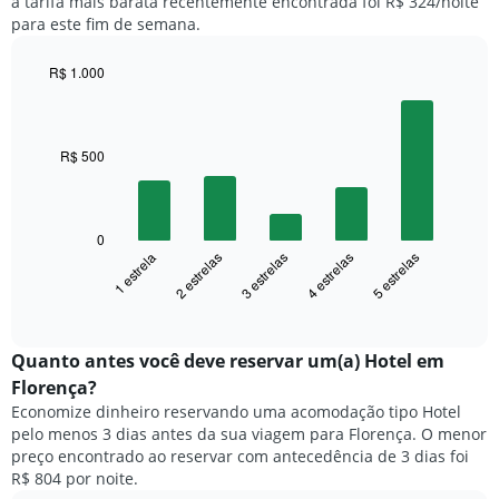
a tarifa mais barata recentemente encontrada foi R$ 324/noite
nos
preço
para este fim de semana.
últimos
médio
3
de
dias,
R$ 1.000
um
agrupado
Bar
Chart
quarto
pela
graphic.
chart
with
classificação
5
por
R$ 500
bars.
estrelas
O
O
gráfico
gráfico
tem
0
a
1 estrela
2 estrelas
3 estrelas
4 estrelas
5 estrelas
1
seguir
eixo
exibe
End
X
of
o
exibindo
interactive
preço
chart
categorias
médio
Quanto antes você deve reservar um(a) Hotel em
de
de
Florença?
hotéis
um
por
Economize dinheiro reservando uma acomodação tipo Hotel
quarto
estrelas.
pelo menos 3 dias antes da sua viagem para Florença. O menor
neste
O
preço encontrado ao reservar com antecedência de 3 dias foi
fim
gráfico
R$ 804 por noite.
de
tem