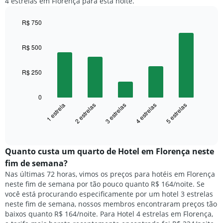
4 estrelas em Florença para esta noite.
quarto
quarto
exibindo
duplo
para
o
nos
R$ 750
cada
preço
últimos
dia
Bar
Chart
médio
3
graphic.
chart
da
de
R$ 500
with
dias
semana
um
5
O
quarto
bars.
gráfico
R$ 250
tem
O
1
gráfico
0
eixo
a
1 estrela
2 estrelas
3 estrelas
4 estrelas
5 estrelas
X
seguir
exibindo
exibe
End
dias
of
o
interactive
da
preço
chart
semana.
médio
Quanto custa um quarto de Hotel em Florença neste
O
de
fim de semana?
gráfico
um
Nas últimas 72 horas, vimos os preços para hotéis em Florença
tem
quarto
1
neste fim de semana por tão pouco quanto R$ 164/noite. Se
para
eixo
você está procurando especificamente por um hotel 3 estrelas
hoje
Y
neste fim de semana, nossos membros encontraram preços tão
e
exibindo
baixos quanto R$ 164/noite. Para Hotel 4 estrelas em Florença,
encontrado
o