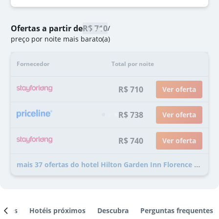
Ofertas a partir de
R$ 710
/
preço por noite mais barato(a)
Fornecedor
Total por noite
R$ 710
Ver oferta
R$ 738
Ver oferta
R$ 740
Ver oferta
mais 37 ofertas do hotel Hilton Garden Inn Florence Novoli
ientes
Hotéis próximos
Descubra
Perguntas frequentes