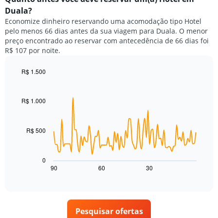
de
de
Duala?
hotéis
um
por
Economize dinheiro reservando uma acomodação tipo Hotel
quarto
estrelas.
pelo menos 66 dias antes da sua viagem para Duala. O menor
neste
O
preço encontrado ao reservar com antecedência de 66 dias foi
fim
gráfico
R$ 107 por noite.
de
tem
semana
1
encontrado
R$ 1.500
eixo
nos
Line
Chart
Y
graphic.
chart
últimos
exibindo
with
3
R$ 1.000
o
90
dias,
preço
data
agrupado
points.
médio
pela
de
R$ 500
classificação
O
um
por
gráfico
quarto
estrelas
a
para
0
O
seguir
hoje
90
60
30
End
gráfico
of
exibe
encontrado
interactive
tem
como
nos
chart
1
o
últimos
eixo
preço
3
X
Pesquisar ofertas
de
dias