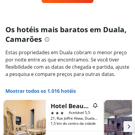
exibindo
um
categorias
quarto
de
varia
hotéis
de
por
acordo
Os hotéis mais baratos em Duala,
estrelas.
com
O
Camarões
a
gráfico
aproximação
tem
da
Estas propriedades em Duala cobram o menor preço
1
data
eixo
por noite entre as que encontramos. Se você tiver
de
Y
estadia
flexibilidade com as datas de chegada e partida, ajuste
exibindo
O
a pesquisa e compare preços para outras datas.
o
gráfico
preço
tem
médio
1
Mostrar todos os 1.016 hotéis
de
eixo
um
X
quarto
Hotel Beausejour Mirabel
exibindo
neste
o
3 estrelas
Aceitável 5,5
fim
número
21, Rue Joffre Akwa, Duala, Camarões
de
de
1,5 km do centro da cidade
semana
dias
encontrado
antes