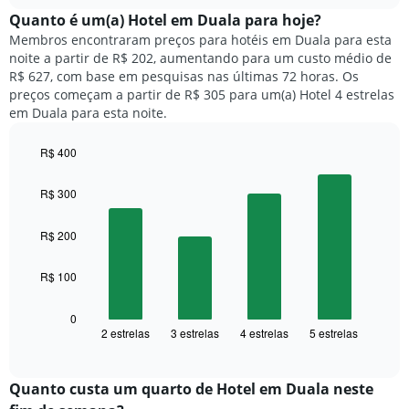
chart
meses.
exibe
Quanto ​é um(a) Hotel em Duala para hoje?
O
o
gráfico
Membros encontraram preços para hotéis em Duala para esta
preço
tem
noite a partir de R$ 202, aumentando para um custo médio de
médio
1
R$ 627, com base em pesquisas nas últimas 72 horas. Os
de
eixo
preços começam a partir de R$ 305 para um(a) Hotel 4 estrelas
um
Y
em Duala para esta noite.
quarto
exibindo
para
o
R$ 400
cada
preço
dia
Bar
Chart
médio
graphic.
chart
da
R$ 300
de
with
semana
um
4
O
quarto
bars.
R$ 200
gráfico
tem
O
1
R$ 100
gráfico
eixo
a
X
seguir
0
exibindo
2 estrelas
3 estrelas
4 estrelas
5 estrelas
exibe
End
dias
of
o
interactive
da
preço
chart
semana.
médio
Quanto custa um quarto de Hotel em Duala neste
O
de