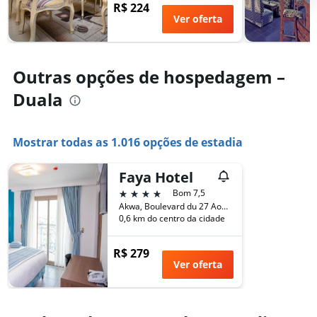
R$ 224
nos
da
Ver oferta
últimos
estadia
3
O
dias
gráfico
tem
Outras opções de hospedagem –
1
eixo
Duala
Y
exibindo
o
Mostrar todas as 1.016 opções de estadia
preço
médio
de
Faya Hotel
um
4 estrelas
Bom 7,5
quarto
Akwa, Boulevard du 27 Aout, Duala, Camarões
0,6 km do centro da cidade
R$ 279
Ver oferta