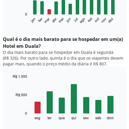
12
bars.
0
O
set
out
fev
mai
ago
nov
mar
jun
dez
jan
abr
jul
gráfico
End
of
a
interactive
seguir
chart
exibe
Qual é o dia mais barato para se hospedar em um(a)
o
Hotel em Duala?
preço
O dia mais barato para se hospedar em Duala é segunda
médio
(R$ 326). Por outro lado, quinta é o dia que os viajantes devem
de
pagar mais, quando o preço médio da diária é R$ 807.
um
quarto
a
R$ 1.000
cada
Bar
Chart
mês
graphic.
chart
with
O
R$ 500
7
gráfico
bars.
tem
1
O
0
eixo
gráfico
seg
ter
qua
qui
sex
sáb
dom
End
X
of
a
exibindo
interactive
seguir