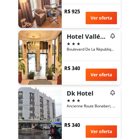
R$ 925
Ver oferta
Hotel Vallée Des Princes
3 estrelas
Boulevard De La République, BP 6934, Duala, Camarões
R$ 340
Ver oferta
Dk Hotel
3 estrelas
Ancienne Route Bonaberi, 9350, Douala, Littoral, Duala, Camarões
R$ 340
Ver oferta