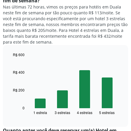
fim de semana?
gráfico
um
Nas últimas 72 horas, vimos os preços para hotéis em Duala
tem
quarto
1
neste fim de semana por tão pouco quanto R$ 113/noite. Se
para
eixo
você está procurando especificamente por um hotel 3 estrelas
hoje
Y
neste fim de semana, nossos membros encontraram preços tão
e
exibindo
baixos quanto R$ 205/noite. Para Hotel 4 estrelas em Duala, a
encontrado
o
tarifa mais barata recentemente encontrada foi R$ 432/noite
nos
preço
para este fim de semana.
últimos
médio
3
de
dias,
R$ 600
um
agrupado
Bar
Chart
quarto
pela
graphic.
chart
with
classificação
R$ 400
4
por
bars.
estrelas
O
R$ 200
O
gráfico
gráfico
tem
a
1
seguir
0
eixo
1 estrela
3 estrelas
4 estrelas
5 estrelas
exibe
End
X
of
o
exibindo
interactive
preço
chart
categorias
médio
Quanto antes você deve reservar um(a) Hotel em