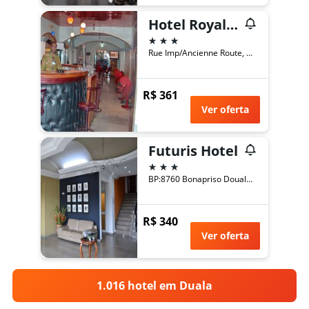
Hotel Royal Palace
3 estrelas
Rue Imp/Ancienne Route, Duala, Camarões
R$ 361
Ver oferta
Futuris Hotel
3 estrelas
BP:8760 Bonapriso Douala, Duala, Camarões
R$ 340
Ver oferta
1.016 hotel em Duala