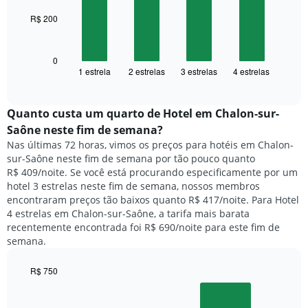
1
R$ 200
O
eixo
gráfico
X
a
exibindo
seguir
0
dias
1 estrela
2 estrelas
3 estrelas
4 estrelas
exibe
End
da
of
o
semana.
interactive
preço
chart
O
médio
Quanto custa um quarto de Hotel em Chalon-sur-
gráfico
de
tem
Saône neste fim de semana?
um
1
Nas últimas 72 horas, vimos os preços para hotéis em Chalon-
quarto
eixo
sur-Saône neste fim de semana por tão pouco quanto
para
Y
R$ 409/noite. Se você está procurando especificamente por um
hoje
exibindo
hotel 3 estrelas neste fim de semana, nossos membros
e
o
encontraram preços tão baixos quanto R$ 417/noite. Para Hotel
encontrado
preço
4 estrelas em Chalon-sur-Saône, a tarifa mais barata
nos
médio
recentemente encontrada foi R$ 690/noite para este fim de
últimos
de
semana.
3
um
dias,
quarto
agrupado
R$ 750
pela
Bar
Chart
classificação
graphic.
chart
with