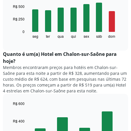
Bar
Chart
O
graphic.
chart
R$ 500
with
gráfico
7
tem
R$ 250
bars.
1
eixo
O
0
X
gráfico
seg
ter
qua
qui
sex
sáb
dom
End
exibindo
of
a
meses.
interactive
seguir
chart
O
exibe
Quanto ​é um(a) Hotel em Chalon-sur-Saône para
gráfico
o
tem
hoje?
preço
1
Membros encontraram preços para hotéis em Chalon-sur-
médio
eixo
Saône para esta noite a partir de R$ 328, aumentando para um
de
Y
custo médio de R$ 624, com base em pesquisas nas últimas 72
um
exibindo
horas. Os preços começam a partir de R$ 519 para um(a) Hotel
quarto
o
4 estrelas em Chalon-sur-Saône para esta noite.
para
preço
cada
médio
dia
R$ 600
de
da
Bar
um
Chart
semana
graphic.
chart
quarto
O
with
R$ 400
4
gráfico
bars.
tem