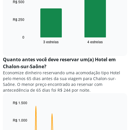
por
R$ 500
2
estrelas
bars.
O
gráfico
R$ 250
O
tem
gráfico
1
a
eixo
seguir
0
X
3 estrelas
4 estrelas
exibe
End
exibindo
of
o
categorias
interactive
preço
chart
de
médio
Quanto antes você deve reservar um(a) Hotel em
hotéis
de
por
Chalon-sur-Saône?
um
estrelas.
Economize dinheiro reservando uma acomodação tipo Hotel
quarto
O
pelo menos 65 dias antes da sua viagem para Chalon-sur-
neste
gráfico
Saône. O menor preço encontrado ao reservar com
fim
tem
antecedência de 65 dias foi R$ 244 por noite.
de
1
semana
eixo
encontrado
R$ 1.500
Y
nos
Line
Chart
exibindo
graphic.
chart
últimos
o
with
3
R$ 1.000
preço
90
dias,
médio
data