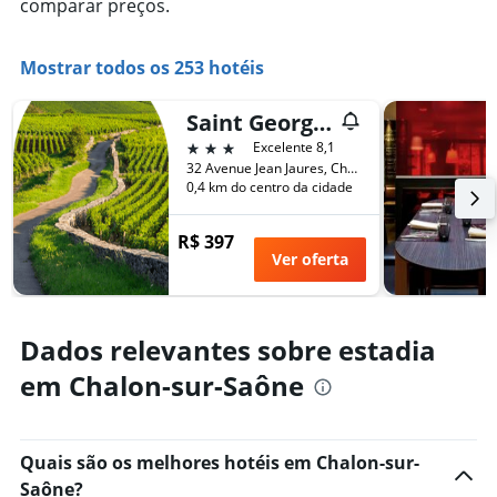
comparar preços.
o
gráfico
preço
tem
médio
1
Mostrar todos os 253 hotéis
de
eixo
um
X
quarto
Saint Georges Hotel & Spa
exibindo
neste
o
3 estrelas
Excelente 8,1
fim
número
32 Avenue Jean Jaures, Chalon-sur-Saône, Borgonha, França
de
de
0,4 km do centro da cidade
semana
dias
encontrado
antes
R$ 397
nos
da
Ver oferta
últimos
estadia
3
O
dias
gráfico
tem
Dados relevantes sobre estadia
1
eixo
em Chalon-sur-Saône
Y
exibindo
o
preço
Quais são os melhores hotéis em Chalon-sur-
médio
Saône?