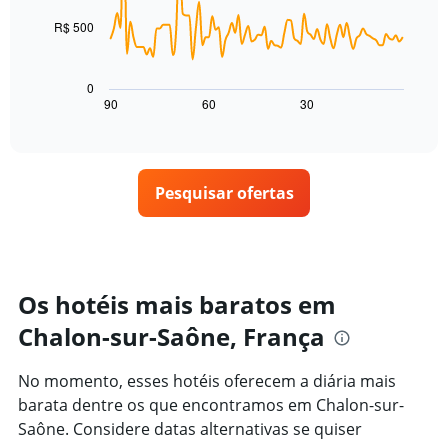
agrupado
de
points.
pela
um
R$ 500
classificação
quarto
O
por
para
gráfico
estrelas
hoje
a
0
O
encontrado
seguir
90
60
30
End
gráfico
of
nos
exibe
interactive
tem
últimos
como
chart
1
3
o
eixo
dias
preço
X
Pesquisar ofertas
de
exibindo
um
categorias
quarto
de
varia
hotéis
de
por
acordo
Os hotéis mais baratos em
estrelas.
com
O
Chalon-sur-Saône, França
a
gráfico
aproximação
tem
da
No momento, esses hotéis oferecem a diária mais
1
data
eixo
barata dentre os que encontramos em Chalon-sur-
de
Y
estadia
Saône. Considere datas alternativas se quiser
exibindo
O