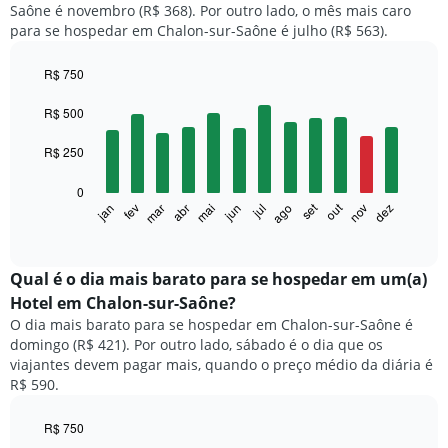
Saône é novembro (R$ 368). Por outro lado, o mês mais caro
para se hospedar em Chalon-sur-Saône é julho (R$ 563).
R$ 750
Bar
Chart
graphic.
chart
R$ 500
with
12
R$ 250
bars.
0
O
out
set
fev
mai
ago
nov
jan
abr
jul
mar
jun
dez
gráfico
End
of
a
interactive
seguir
chart
exibe
Qual é o dia mais barato para se hospedar em um(a)
o
Hotel em Chalon-sur-Saône?
preço
O dia mais barato para se hospedar em Chalon-sur-Saône é
médio
domingo (R$ 421). Por outro lado, sábado é o dia que os
de
viajantes devem pagar mais, quando o preço médio da diária é
um
R$ 590.
quarto
a
cada
R$ 750
mês