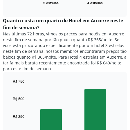
exibindo
3 estrelas
4 estrelas
exibe
End
dias
of
o
interactive
da
preço
chart
semana.
médio
Quanto custa um quarto de Hotel em Auxerre neste
O
de
fim de semana?
gráfico
um
Nas últimas 72 horas, vimos os preços para hotéis em Auxerre
tem
quarto
1
neste fim de semana por tão pouco quanto R$ 365/noite. Se
para
eixo
você está procurando especificamente por um hotel 3 estrelas
hoje
Y
neste fim de semana, nossos membros encontraram preços tão
e
exibindo
baixos quanto R$ 365/noite. Para Hotel 4 estrelas em Auxerre, a
encontrado
o
tarifa mais barata recentemente encontrada foi R$ 649/noite
nos
preço
para este fim de semana.
últimos
médio
3
de
dias,
R$ 750
um
agrupado
Bar
Chart
quarto
pela
graphic.
chart
with
classificação
R$ 500
2
por
bars.
estrelas
O
R$ 250
O
gráfico
gráfico
tem
a