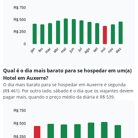
R$ 750
Bar
Chart
graphic.
chart
R$ 500
with
12
R$ 250
bars.
0
O
out
set
fev
mai
ago
nov
jan
abr
jul
mar
jun
dez
gráfico
End
of
a
interactive
seguir
chart
exibe
Qual é o dia mais barato para se hospedar em um(a)
o
Hotel em Auxerre?
preço
O dia mais barato para se hospedar em Auxerre é segunda
médio
(R$ 461). Por outro lado, sábado é o dia que os viajantes devem
de
pagar mais, quando o preço médio da diária é R$ 539.
um
quarto
a
R$ 750
cada
Bar
Chart
mês
graphic.
chart
R$ 500
with
O
7
gráfico
R$ 250
bars.