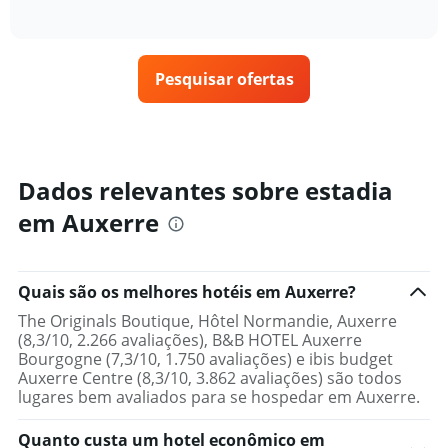
gráfico
of
exibe
encontrado
interactive
tem
como
nos
chart
1
o
últimos
eixo
preço
3
X
Pesquisar ofertas
de
dias
exibindo
um
categorias
quarto
de
varia
hotéis
de
por
acordo
Dados relevantes sobre estadia
estrelas.
com
O
em Auxerre
a
gráfico
aproximação
tem
da
1
data
eixo
Quais são os melhores hotéis em Auxerre?
de
Y
estadia
The Originals Boutique, Hôtel Normandie, Auxerre
exibindo
O
(8,3/10, 2.266 avaliações), B&B HOTEL Auxerre
o
gráfico
Bourgogne (7,3/10, 1.750 avaliações) e ibis budget
preço
tem
Auxerre Centre (8,3/10, 3.862 avaliações) são todos
médio
1
lugares bem avaliados para se hospedar em Auxerre.
de
eixo
um
X
quarto
Quanto custa um hotel econômico em
exibindo