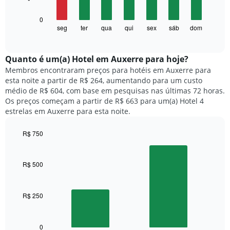
tem
1
O
0
eixo
gráfico
seg
ter
qua
qui
sex
sáb
dom
End
X
of
a
exibindo
interactive
seguir
chart
meses.
exibe
Quanto ​é um(a) Hotel em Auxerre para hoje?
O
o
gráfico
Membros encontraram preços para hotéis em Auxerre para
preço
tem
esta noite a partir de R$ 264, aumentando para um custo
médio
1
médio de R$ 604, com base em pesquisas nas últimas 72 horas.
de
eixo
Os preços começam a partir de R$ 663 para um(a) Hotel 4
um
Y
estrelas em Auxerre para esta noite.
quarto
exibindo
para
o
R$ 750
cada
preço
dia
Bar
Chart
médio
graphic.
chart
da
de
with
semana
R$ 500
um
2
O
quarto
bars.
gráfico
tem
R$ 250
O
1
gráfico
eixo
a
X
seguir
0