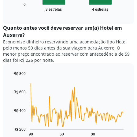
1
seguir
0
eixo
3 estrelas
4 estrelas
exibe
End
X
of
o
exibindo
interactive
preço
chart
categorias
médio
Quanto antes você deve reservar um(a) Hotel em
de
de
Auxerre?
hotéis
um
por
Economize dinheiro reservando uma acomodação tipo Hotel
quarto
estrelas.
pelo menos 59 dias antes da sua viagem para Auxerre. O
neste
O
menor preço encontrado ao reservar com antecedência de 59
fim
gráfico
dias foi R$ 226 por noite.
de
tem
semana
1
encontrado
R$ 800
eixo
nos
Line
Chart
Y
graphic.
chart
últimos
exibindo
with
3
R$ 600
o
90
dias,
preço
data
agrupado
points.
médio
pela
de
R$ 400
classificação
O
um
por
gráfico
quarto
estrelas
a
para
R$ 200
O
seguir
hoje
90
60
30
End