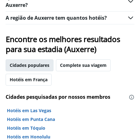
neste
Auxerre?
o
fim
número
de
de
A região de Auxerre tem quantos hotéis?
semana
dias
encontrado
antes
nos
da
Encontre os melhores resultados
últimos
estadia
3
O
para sua estadia (Auxerre)
dias
gráfico
tem
1
Cidades populares
Complete sua viagem
eixo
Y
Hotéis em França
exibindo
o
preço
Cidades pesquisadas por nossos membros
médio
de
Hotéis em Las Vegas
um
quarto
Hotéis em Punta Cana
Hotéis em Tóquio
Hotéis em Honolulu