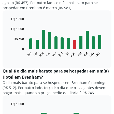
agosto (R$ 457). Por outro lado, o mês mais caro para se
hospedar em Brenham é março (R$ 981).
R$ 1.500
Bar
Chart
graphic.
chart
R$ 1.000
with
12
R$ 500
bars.
0
O
set
out
fev
mai
ago
nov
mar
jun
dez
jan
abr
jul
gráfico
End
of
a
interactive
seguir
chart
exibe
Qual é o dia mais barato para se hospedar em um(a)
o
Hotel em Brenham?
preço
O dia mais barato para se hospedar em Brenham é domingo
médio
(R$ 512). Por outro lado, terça é o dia que os viajantes devem
de
pagar mais, quando o preço médio da diária é R$ 745.
um
quarto
a
R$ 1.000
cada
Bar
Chart
mês
graphic.
chart