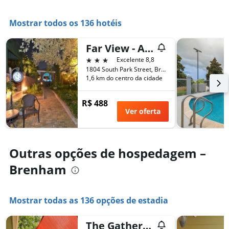
1
eixo
Mostrar todos os 136 hotéis
X
exibindo
o
Far View - A Bed & Breakfast Estate
número
3 estrelas
Excelente 8,8
de
1804 South Park Street, Brenham, TX, Estados Unidos
dias
1,6 km do centro da cidade
antes
da
R$ 488
estadia
Ver oferta
O
gráfico
tem
1
Outras opções de hospedagem –
eixo
Y
Brenham
exibindo
o
preço
Mostrar todas as 136 opções de estadia
médio
de
um
The Gathering Place Brenham Home On 6 Ac