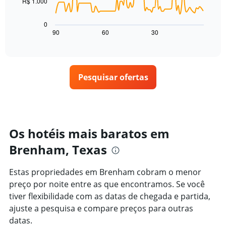
R$ 1.000
O
eixo
gráfico
X
a
0
exibindo
seguir
90
60
30
End
dias
of
exibe
da
interactive
como
chart
semana.
o
O
preço
gráfico
Pesquisar ofertas
de
tem
um
1
quarto
eixo
varia
Y
de
exibindo
acordo
Os hotéis mais baratos em
o
com
preço
Brenham, Texas
a
médio
aproximação
de
da
um
Estas propriedades em Brenham cobram o menor
data
quarto
preço por noite entre as que encontramos. Se você
de
estadia
tiver flexibilidade com as datas de chegada e partida,
O
ajuste a pesquisa e compare preços para outras
gráfico
datas.
tem