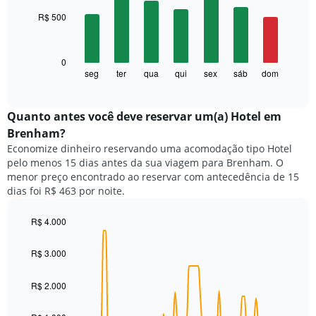
with
O
R$ 500
7
gráfico
bars.
tem
1
O
0
eixo
gráfico
seg
ter
qua
qui
sex
sáb
dom
End
X
of
a
exibindo
interactive
seguir
chart
meses.
exibe
Quanto antes você deve reservar um(a) Hotel em
O
o
gráfico
Brenham?
preço
tem
Economize dinheiro reservando uma acomodação tipo Hotel
médio
1
pelo menos 15 dias antes da sua viagem para Brenham. O
de
eixo
menor preço encontrado ao reservar com antecedência de 15
um
Y
dias foi R$ 463 por noite.
quarto
exibindo
para
o
cada
R$ 4.000
preço
dia
Line
médio
Chart
da
graphic.
chart
de
R$ 3.000
with
semana
um
90
O
quarto
data
R$ 2.000
gráfico
points.
tem
1