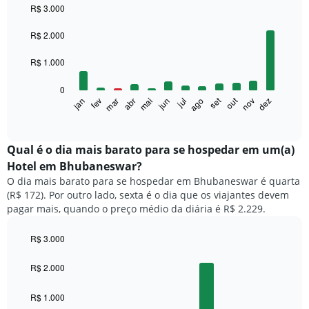
R$ 3.000
Bar
Chart
graphic.
chart
R$ 2.000
with
12
R$ 1.000
bars.
0
O
set
out
fev
mai
ago
nov
mar
jun
dez
jan
abr
jul
gráfico
End
of
a
interactive
seguir
chart
exibe
Qual é o dia mais barato para se hospedar em um(a)
o
Hotel em Bhubaneswar?
preço
O dia mais barato para se hospedar em Bhubaneswar é quarta
médio
(R$ 172). Por outro lado, sexta é o dia que os viajantes devem
de
pagar mais, quando o preço médio da diária é R$ 2.229.
um
quarto
a
R$ 3.000
cada
Bar
Chart
mês
graphic.
chart
R$ 2.000
with
O
7
gráfico
R$ 1.000
bars.
tem