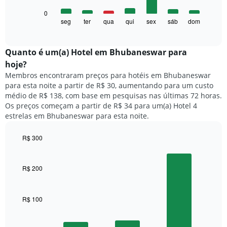
1
O
0
eixo
gráfico
seg
ter
qua
qui
sex
sáb
dom
End
X
of
a
exibindo
interactive
seguir
chart
meses.
exibe
Quanto ​é um(a) Hotel em Bhubaneswar para
O
o
gráfico
hoje?
preço
tem
Membros encontraram preços para hotéis em Bhubaneswar
médio
1
para esta noite a partir de R$ 30, aumentando para um custo
de
eixo
médio de R$ 138, com base em pesquisas nas últimas 72 horas.
um
Y
Os preços começam a partir de R$ 34 para um(a) Hotel 4
quarto
exibindo
estrelas em Bhubaneswar para esta noite.
para
o
cada
preço
dia
R$ 300
médio
da
Bar
de
Chart
semana
graphic.
chart
um
O
with
R$ 200
quarto
3
gráfico
bars.
tem
1
R$ 100
O
eixo
gráfico
X
a
exibindo