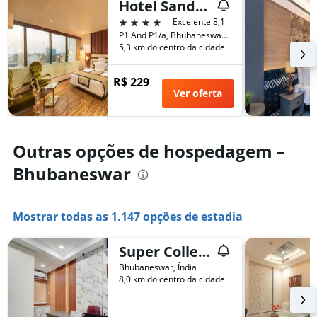
quarto
Hotel Sandy's Tower
exibindo
neste
o
4 estrelas
Excelente 8,1
fim
número
P1 And P1/a, Bhubaneswar, Índia
de
de
5,3 km do centro da cidade
semana
dias
encontrado
antes
R$ 229
nos
da
Ver oferta
últimos
estadia
3
O
dias
gráfico
tem
Outras opções de hospedagem –
1
eixo
Bhubaneswar
Y
exibindo
o
Mostrar todas as 1.147 opções de estadia
preço
médio
de
Super Collection O Aiims Bhubaneshwar
um
Bhubaneswar, Índia
quarto
8,0 km do centro da cidade