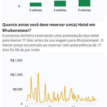
a
1
seguir
0
eixo
3 estrelas
4 estrelas
5 estrelas
exibe
End
X
of
o
exibindo
interactive
preço
chart
categorias
médio
Quanto antes você deve reservar um(a) Hotel em
de
de
Bhubaneswar?
hotéis
um
por
Economize dinheiro reservando uma acomodação tipo Hotel
quarto
estrelas.
pelo menos 77 dias antes da sua viagem para Bhubaneswar. O
neste
O
menor preço encontrado ao reservar com antecedência de 77
fim
gráfico
dias foi R$ 46 por noite.
de
tem
semana
1
encontrado
R$ 1.500
eixo
nos
Line
Chart
Y
graphic.
chart
últimos
exibindo
with
3
R$ 1.000
o
90
dias,
preço
data
agrupado
points.
médio
pela
de
R$ 500
classificação
O
um
por
gráfico
quarto
estrelas
a
para
0
O