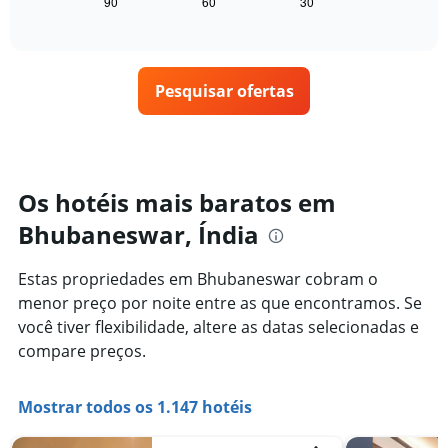
seguir
hoje
90
60
30
End
gráfico
of
exibe
encontrado
interactive
tem
como
nos
chart
1
o
últimos
eixo
preço
3
X
Pesquisar ofertas
de
dias
exibindo
um
categorias
quarto
de
varia
hotéis
de
por
acordo
Os hotéis mais baratos em
estrelas.
com
O
Bhubaneswar, Índia
a
gráfico
aproximação
tem
da
Estas propriedades em Bhubaneswar cobram o
1
data
eixo
menor preço por noite entre as que encontramos. Se
de
Y
estadia
você tiver flexibilidade, altere as datas selecionadas e
exibindo
O
compare preços.
o
gráfico
preço
tem
médio
1
Mostrar todos os 1.147 hotéis
de
eixo
um
X