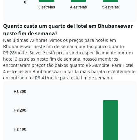
seguir
0
dias
3 estrelas
4 estrelas
5 estrelas
exibe
End
da
of
o
semana.
interactive
preço
chart
O
médio
Quanto custa um quarto de Hotel em Bhubaneswar
gráfico
de
tem
neste fim de semana?
um
1
Nas últimas 72 horas, vimos os preços para hotéis em
quarto
eixo
Bhubaneswar neste fim de semana por tão pouco quanto
para
Y
R$ 28/noite. Se você está procurando especificamente por um
hoje
exibindo
hotel 3 estrelas neste fim de semana, nossos membros
e
o
encontraram preços tão baixos quanto R$ 28/noite. Para Hotel
encontrado
preço
4 estrelas em Bhubaneswar, a tarifa mais barata recentemente
nos
médio
encontrada foi R$ 41/noite para este fim de semana.
últimos
de
3
um
dias,
R$ 300
quarto
agrupado
Bar
Chart
pela
graphic.
chart
with
classificação
R$ 200
3
por
bars.
estrelas
O
R$ 100
O
gráfico
gráfico
tem