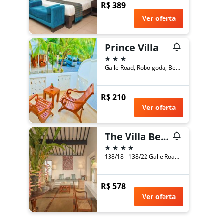
R$ 389
Ver oferta
Prince Villa
3 estrelas
Galle Road, Robolgoda, Bentota, Sri Lanka
R$ 210
Ver oferta
The Villa Bentota by KK Collection
4 estrelas
138/18 - 138/22 Galle Road, Bentota, Sri Lanka
R$ 578
Ver oferta