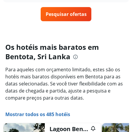
1
o
últimos
eixo
preço
3
X
Pesquisar ofertas
de
dias
exibindo
um
categorias
quarto
de
varia
hotéis
de
por
acordo
Os hotéis mais baratos em
estrelas.
com
O
Bentota, Sri Lanka
a
gráfico
aproximação
tem
da
Para aqueles com orçamento limitado, estes são os
1
data
eixo
hotéis mais baratos disponíveis em Bentota para as
de
Y
estadia
datas selecionadas. Se você tiver flexibilidade com as
exibindo
O
datas de chegada e partida, ajuste a pesquisa e
o
gráfico
compare preços para outras datas.
preço
tem
médio
1
de
eixo
Mostrar todos os 485 hotéis
um
X
quarto
exibindo
neste
o
Lagoon Bentota Resort
fim