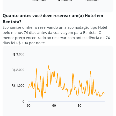
exibe
X
of
o
exibindo
interactive
preço
chart
categorias
médio
Quanto antes você deve reservar um(a) Hotel em
de
de
Bentota?
hotéis
um
por
Economize dinheiro reservando uma acomodação tipo Hotel
quarto
estrelas.
pelo menos 74 dias antes da sua viagem para Bentota. O
neste
O
menor preço encontrado ao reservar com antecedência de 74
fim
gráfico
dias foi R$ 194 por noite.
de
tem
semana
1
encontrado
R$ 3.000
eixo
nos
Line
Chart
Y
graphic.
chart
últimos
exibindo
with
3
R$ 2.000
o
90
dias,
preço
data
agrupado
points.
médio
pela
de
R$ 1.000
classificação
O
um
por
gráfico
quarto
estrelas
a
para
0
O
seguir
hoje
90
60
30
End
gráfico
of
exibe
encontrado
interactive
tem
como
nos
chart