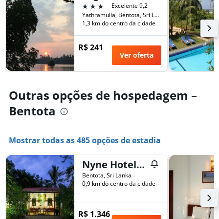
número
3 estrelas
Excelente 9,2
de
de
Yathramulla, Bentota, Sri Lanka
semana
dias
1,3 km do centro da cidade
encontrado
antes
nos
da
últimos
R$ 241
estadia
3
Ver oferta
O
dias
gráfico
tem
1
Outras opções de hospedagem –
eixo
Y
Bentota
exibindo
o
preço
Mostrar todas as 485 opções de estadia
médio
de
um
Nyne Hotels Rock Villa - Bentota
quarto
Bentota, Sri Lanka
0,9 km do centro da cidade
R$ 1.346