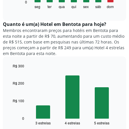
O
0
eixo
gráfico
seg
ter
qua
qui
sex
sáb
dom
End
X
of
a
exibindo
interactive
seguir
chart
meses.
exibe
Quanto ​é um(a) Hotel em Bentota para hoje?
O
o
gráfico
Membros encontraram preços para hotéis em Bentota para
preço
tem
esta noite a partir de R$ 70, aumentando para um custo médio
médio
1
de R$ 515, com base em pesquisas nas últimas 72 horas. Os
de
eixo
preços começam a partir de R$ 249 para um(a) Hotel 4 estrelas
um
Y
em Bentota para esta noite.
quarto
exibindo
para
o
R$ 300
cada
preço
dia
Bar
Chart
médio
graphic.
chart
da
de
with
semana
R$ 200
um
3
O
quarto
bars.
gráfico
tem
R$ 100
O
1
gráfico
eixo
a
X
seguir
0
exibindo
3 estrelas
4 estrelas
5 estrelas
exibe
End
dias
of