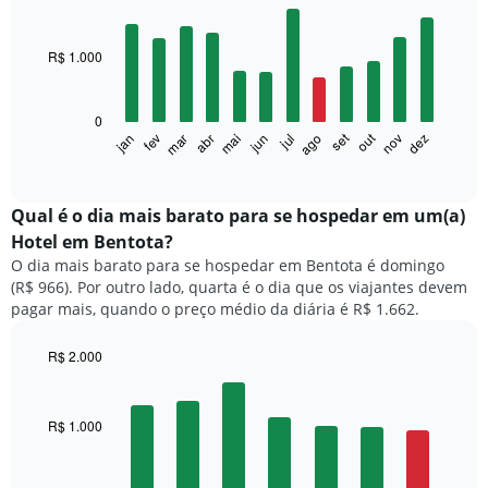
Bar
Chart
graphic.
chart
with
R$ 1.000
12
bars.
0
O
set
out
fev
mai
ago
nov
mar
jun
dez
jan
abr
jul
gráfico
End
of
a
interactive
seguir
chart
exibe
Qual é o dia mais barato para se hospedar em um(a)
o
Hotel em Bentota?
preço
O dia mais barato para se hospedar em Bentota é domingo
médio
(R$ 966). Por outro lado, quarta é o dia que os viajantes devem
de
pagar mais, quando o preço médio da diária é R$ 1.662.
um
quarto
a
R$ 2.000
cada
Bar
Chart
mês
graphic.
chart
with
O
R$ 1.000
7
gráfico
bars.
tem
1