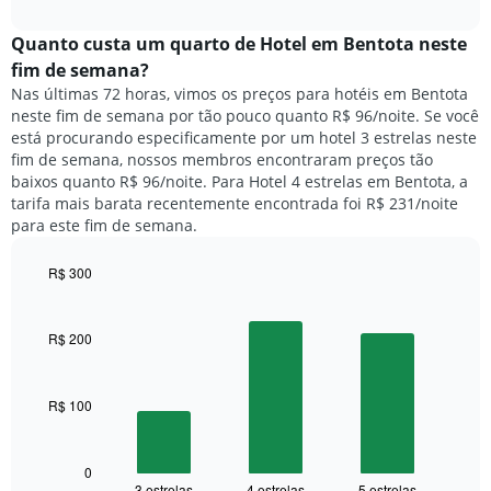
o
interactive
da
preço
chart
semana.
médio
Quanto custa um quarto de Hotel em Bentota neste
O
de
fim de semana?
gráfico
um
Nas últimas 72 horas, vimos os preços para hotéis em Bentota
tem
quarto
1
neste fim de semana por tão pouco quanto R$ 96/noite. Se você
para
eixo
está procurando especificamente por um hotel 3 estrelas neste
hoje
Y
fim de semana, nossos membros encontraram preços tão
e
exibindo
baixos quanto R$ 96/noite. Para Hotel 4 estrelas em Bentota, a
encontrado
o
tarifa mais barata recentemente encontrada foi R$ 231/noite
nos
preço
para este fim de semana.
últimos
médio
3
de
dias,
R$ 300
um
agrupado
Bar
Chart
quarto
pela
graphic.
chart
with
classificação
R$ 200
3
por
bars.
estrelas
O
R$ 100
O
gráfico
gráfico
tem
a
1
seguir
0
eixo
3 estrelas
4 estrelas
5 estrelas
End