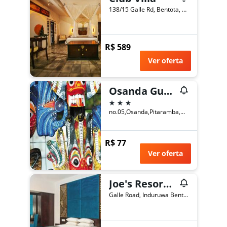
138/15 Galle Rd, Bentota, Sri Lanka
R$ 589
Ver oferta
Osanda Guest
3 estrelas
no.05,Osanda,Pitaramba,Bentota, Bentota, Sri Lanka
R$ 77
Ver oferta
Joe's Resort Bentota
Galle Road, Induruwa Bentota 8010 LK, Bentota, Sri Lanka