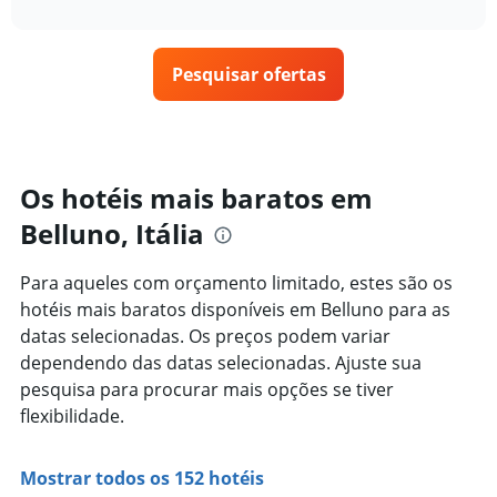
interactive
tem
como
nos
chart
1
o
últimos
eixo
preço
3
X
Pesquisar ofertas
de
dias
exibindo
um
categorias
quarto
de
varia
hotéis
de
por
acordo
Os hotéis mais baratos em
estrelas.
com
O
Belluno, Itália
a
gráfico
aproximação
tem
da
Para aqueles com orçamento limitado, estes são os
1
data
eixo
hotéis mais baratos disponíveis em Belluno para as
de
Y
estadia
datas selecionadas. Os preços podem variar
exibindo
O
dependendo das datas selecionadas. Ajuste sua
o
gráfico
pesquisa para procurar mais opções se tiver
preço
tem
médio
flexibilidade.
1
de
eixo
um
X
quarto
Mostrar todos os 152 hotéis
exibindo
neste