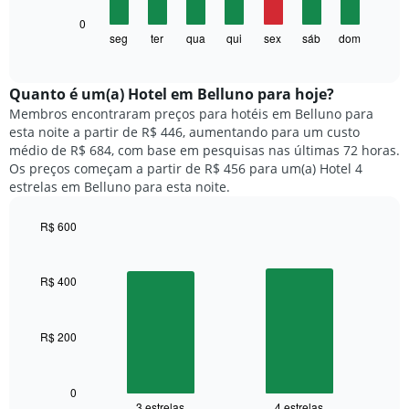
1
O
0
eixo
gráfico
seg
ter
qua
qui
sex
sáb
dom
End
X
of
a
exibindo
interactive
seguir
chart
meses.
exibe
Quanto ​é um(a) Hotel em Belluno para hoje?
O
o
gráfico
Membros encontraram preços para hotéis em Belluno para
preço
tem
esta noite a partir de R$ 446, aumentando para um custo
médio
1
médio de R$ 684, com base em pesquisas nas últimas 72 horas.
de
eixo
Os preços começam a partir de R$ 456 para um(a) Hotel 4
um
Y
estrelas em Belluno para esta noite.
quarto
exibindo
para
o
R$ 600
cada
preço
dia
Bar
Chart
médio
graphic.
chart
da
de
with
semana
R$ 400
um
2
O
quarto
bars.
gráfico
tem
R$ 200
O
1
gráfico
eixo
a
X
seguir
0
exibindo
3 estrelas
4 estrelas
End