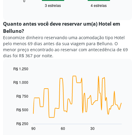
seguir
0
eixo
3 estrelas
4 estrelas
exibe
End
X
of
o
exibindo
interactive
preço
chart
categorias
médio
Quanto antes você deve reservar um(a) Hotel em
de
de
Belluno?
hotéis
um
por
Economize dinheiro reservando uma acomodação tipo Hotel
quarto
estrelas.
pelo menos 69 dias antes da sua viagem para Belluno. O
neste
O
menor preço encontrado ao reservar com antecedência de 69
fim
gráfico
dias foi R$ 367 por noite.
de
tem
semana
1
encontrado
R$ 1.250
eixo
nos
Line
Chart
Y
graphic.
chart
últimos
exibindo
R$ 1.000
with
3
o
90
dias,
preço
data
R$ 750
agrupado
points.
médio
pela
de
classificação
R$ 500
O
um
por
gráfico
quarto
estrelas
a
para
R$ 250
O
seguir
hoje
90
60
30
End
gráfico
of
exibe
encontrado