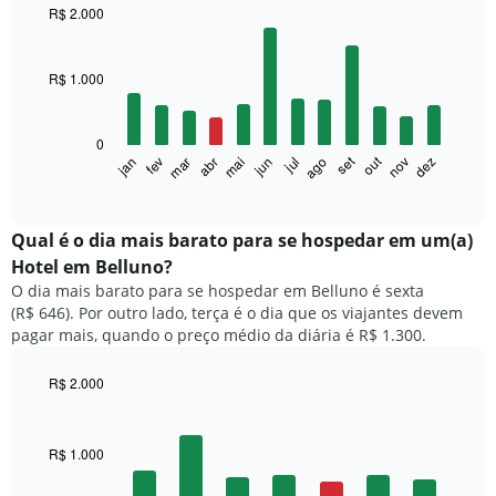
R$ 2.000
Bar
Chart
graphic.
chart
with
R$ 1.000
12
bars.
0
O
set
out
fev
mai
ago
nov
mar
jun
dez
jan
abr
jul
gráfico
End
of
a
interactive
seguir
chart
exibe
Qual é o dia mais barato para se hospedar em um(a)
o
Hotel em Belluno?
preço
O dia mais barato para se hospedar em Belluno é sexta
médio
(R$ 646). Por outro lado, terça é o dia que os viajantes devem
de
pagar mais, quando o preço médio da diária é R$ 1.300.
um
quarto
a
R$ 2.000
cada
Bar
Chart
mês
graphic.
chart
with
O
R$ 1.000
7
gráfico
bars.
tem