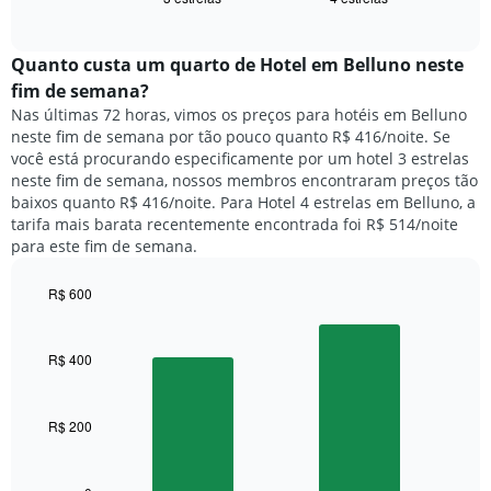
exibe
dias
of
o
interactive
da
preço
chart
semana.
médio
Quanto custa um quarto de Hotel em Belluno neste
O
de
fim de semana?
gráfico
um
Nas últimas 72 horas, vimos os preços para hotéis em Belluno
tem
quarto
1
neste fim de semana por tão pouco quanto R$ 416/noite. Se
para
eixo
você está procurando especificamente por um hotel 3 estrelas
hoje
Y
neste fim de semana, nossos membros encontraram preços tão
e
exibindo
baixos quanto R$ 416/noite. Para Hotel 4 estrelas em Belluno, a
encontrado
o
tarifa mais barata recentemente encontrada foi R$ 514/noite
nos
preço
para este fim de semana.
últimos
médio
3
de
dias,
R$ 600
um
agrupado
Bar
Chart
quarto
pela
graphic.
chart
with
classificação
R$ 400
2
por
bars.
estrelas
O
R$ 200
O
gráfico
gráfico
tem
a
1