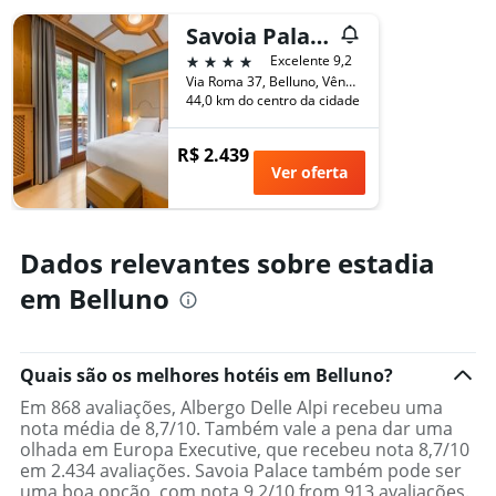
o
fim
número
Savoia Palace
de
de
4 estrelas
semana
Excelente 9,2
dias
encontrado
Via Roma 37, Belluno, Vêneto, Itália
antes
44,0 km do centro da cidade
nos
da
últimos
estadia
3
O
R$ 2.439
dias
gráfico
Ver oferta
tem
1
eixo
Dados relevantes sobre estadia
Y
exibindo
em Belluno
o
preço
médio
de
Quais são os melhores hotéis em Belluno?
um
quarto
Em 868 avaliações, Albergo Delle Alpi recebeu uma
nota média de 8,7/10. Também vale a pena dar uma
olhada em Europa Executive, que recebeu nota 8,7/10
em 2.434 avaliações. Savoia Palace também pode ser
uma boa opção, com nota 9,2/10 from 913 avaliações.