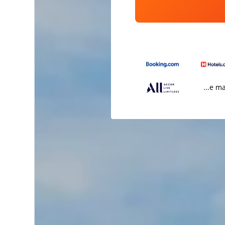
...e m