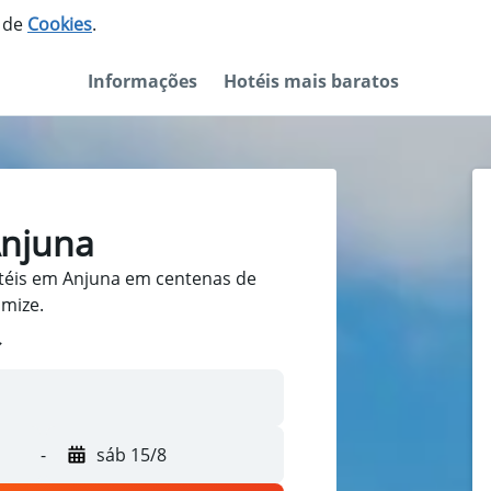
o de
Cookies
.
Informações
Hotéis mais baratos
Anjuna
téis em Anjuna em centenas de
omize.
-
sáb 15/8