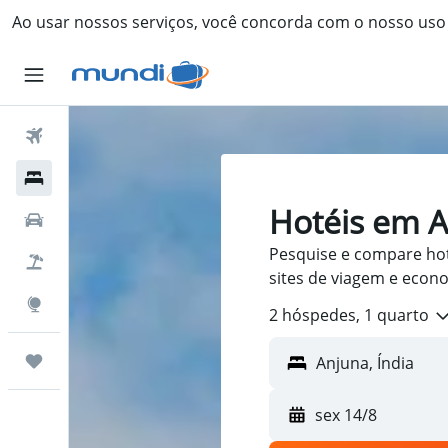
Ao usar nossos serviços, você concorda com o nosso us
Passagens Aéreas
Hospedagens
Hotéis em 
Carros
Pesquise e compare ho
Pacotes
sites de viagem e econ
Explore
2 hóspedes, 1 quarto
Trips
Anjuna, Índia
sex 14/8