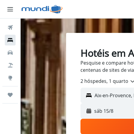
Passagens Aéreas
Hospedagens
Hotéis em A
Carros
Pesquise e compare ho
Pacotes
centenas de sites de v
Explore
2 hóspedes, 1 quarto
Trips
sáb 15/8