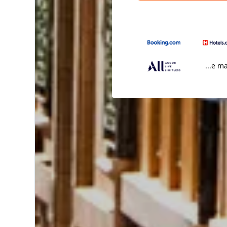
...e m