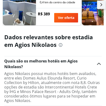
dias
0,4 km do centro da cidade
encontrado
antes
nos
da
últimos
R$ 389
estadia
3
Ver oferta
O
dias
gráfico
tem
1
Dados relevantes sobre estadia
eixo
Y
em Agios Nikolaos
exibindo
o
preço
médio
Quais são os melhores hotéis em Agios
de
Nikolaos?
um
quarto
Agios Nikolaos possui muitos hotéis bem avaliados,
entre eles Domes Aulus Elounda Resort, Curio
Collection by Hilton, atualmente com nota 8,8. Outras
opções de estadia são Intercontinental Hotels Crete
by IHG e Minos Palace Resort - Adults Only, também
considerados ótimos lugares para se hospedar em
Agios Nikolaos.