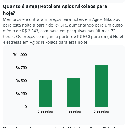
chart
meses.
exibe
Quanto ​é um(a) Hotel em Agios Nikolaos para
O
o
gráfico
hoje?
preço
tem
Membros encontraram preços para hotéis em Agios Nikolaos
médio
1
para esta noite a partir de R$ 516, aumentando para um custo
de
eixo
médio de R$ 2.543, com base em pesquisas nas últimas 72
um
Y
horas. Os preços começam a partir de R$ 560 para um(a) Hotel
quarto
exibindo
4 estrelas em Agios Nikolaos para esta noite.
para
o
cada
preço
dia
R$ 1.000
médio
da
Bar
de
Chart
semana
graphic.
chart
um
R$ 750
O
with
quarto
3
gráfico
bars.
tem
R$ 500
1
O
eixo
R$ 250
gráfico
X
a
exibindo
seguir
0
dias
3 estrelas
4 estrelas
5 estrelas
exibe
End
da
of
o
semana.
interactive
preço
chart
O