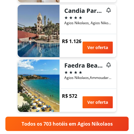
Candia Park Village
4 estrelas
Agios Nikolaos, Agios Nikolaos, Grécia
R$ 1.126
Ver oferta
Faedra Beach
4 estrelas
Agios Nikolaos,Ammoudara,Lasithi,Crete, 2841023956, Agios Nikolaos, Grécia
R$ 572
Ver oferta
Todos os 703 hotéis em Agios Nikolaos