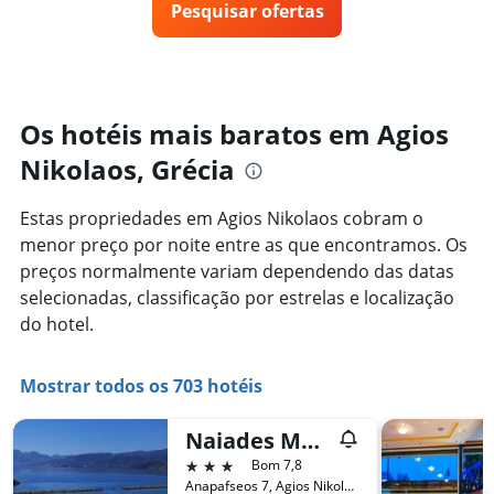
X
Pesquisar ofertas
de
dias
exibindo
um
categorias
quarto
de
varia
hotéis
de
por
acordo
Os hotéis mais baratos em Agios
estrelas.
com
O
Nikolaos, Grécia
a
gráfico
aproximação
tem
da
Estas propriedades em Agios Nikolaos cobram o
1
data
eixo
menor preço por noite entre as que encontramos. Os
de
Y
estadia
preços normalmente variam dependendo das datas
exibindo
O
selecionadas, classificação por estrelas e localização
o
gráfico
do hotel.
preço
tem
médio
1
de
eixo
Mostrar todos os 703 hotéis
um
X
quarto
exibindo
neste
o
Naiades Marina Hotel
fim
número
3 estrelas
Bom 7,8
de
de
Anapafseos 7, Agios Nikolaos, Grécia
semana