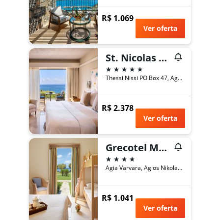
R$ 1.069
Ver oferta
St. Nicolas Bay Resort Hotel & Villas
5 estrelas
Thessi Nissi PO Box 47, Agios Nikolaos, Grécia
R$ 2.378
Ver oferta
Grecotel Meli Palace
4 estrelas
Agia Varvara, Agios Nikolaos, Grécia
R$ 1.041
Ver oferta