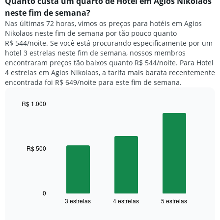
médio
Quanto custa um quarto de Hotel em Agios Nikolaos
gráfico
de
tem
neste fim de semana?
um
1
Nas últimas 72 horas, vimos os preços para hotéis em Agios
quarto
eixo
Nikolaos neste fim de semana por tão pouco quanto
para
Y
R$ 544/noite. Se você está procurando especificamente por um
hoje
exibindo
hotel 3 estrelas neste fim de semana, nossos membros
e
o
encontraram preços tão baixos quanto R$ 544/noite. Para Hotel
encontrado
preço
4 estrelas em Agios Nikolaos, a tarifa mais barata recentemente
nos
médio
encontrada foi R$ 649/noite para este fim de semana.
últimos
de
3
um
dias,
R$ 1.000
quarto
agrupado
Bar
Chart
pela
graphic.
chart
with
classificação
3
por
bars.
R$ 500
estrelas
O
O
gráfico
gráfico
tem
a
1
seguir
0
eixo
3 estrelas
4 estrelas
5 estrelas
exibe
End
X
of
o
exibindo
interactive