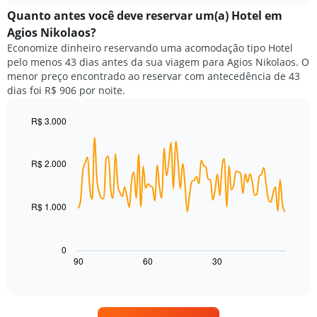
preço
chart
categorias
médio
Quanto antes você deve reservar um(a) Hotel em
de
de
Agios Nikolaos?
hotéis
um
por
Economize dinheiro reservando uma acomodação tipo Hotel
quarto
estrelas.
pelo menos 43 dias antes da sua viagem para Agios Nikolaos. O
neste
O
menor preço encontrado ao reservar com antecedência de 43
fim
gráfico
dias foi R$ 906 por noite.
de
tem
semana
1
encontrado
R$ 3.000
eixo
nos
Line
Chart
Y
graphic.
chart
últimos
exibindo
with
3
R$ 2.000
o
90
dias,
preço
data
agrupado
points.
médio
pela
de
R$ 1.000
classificação
O
um
por
gráfico
quarto
estrelas
a
para
0
O
seguir
hoje
90
60
30
End
gráfico
of
exibe
encontrado
interactive
tem
como
nos
chart
1
o
últimos
eixo
preço
3