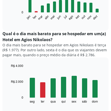
12
bars.
0
O
set
out
fev
mai
ago
nov
mar
jun
dez
jan
abr
jul
gráfico
End
of
a
interactive
seguir
chart
exibe
Qual é o dia mais barato para se hospedar em um(a)
o
Hotel em Agios Nikolaos?
preço
O dia mais barato para se hospedar em Agios Nikolaos é terça
médio
(R$ 1.977). Por outro lado, sexta é o dia que os viajantes devem
de
pagar mais, quando o preço médio da diária é R$ 2.786.
um
quarto
a
R$ 4.000
cada
Bar
Chart
mês
graphic.
chart
with
O
R$ 2.000
7
gráfico
bars.
tem
1
O
0
eixo
gráfico
seg
ter
qua
qui
sex
sáb
dom
End
X
of
a
exibindo
interactive
seguir