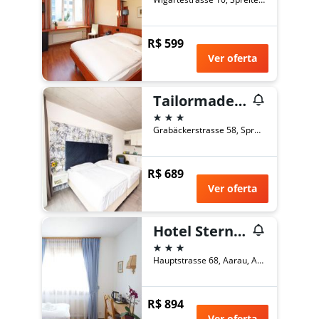
R$ 599
Ver oferta
Tailormade Hotel Idea Spreitenbach
3 estrelas
Grabäckerstrasse 58, Spreitenbach, Aargau, Suíça
R$ 689
Ver oferta
Hotel Sternen
3 estrelas
Hauptstrasse 68, Aarau, Aargau, Suíça
R$ 894
Ver oferta