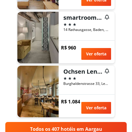
smartroom The Residence la Cittadella Baden
3 estrelas
14 Rathausgasse, Baden, Aargau, Suíça
R$ 960
Ver oferta
Ochsen Lenzburg
3 estrelas
Burghaldenstrasse 33, Lenzburg, Aargau, Suíça
R$ 1.084
Ver oferta
Todos os 407 hotéis em Aargau