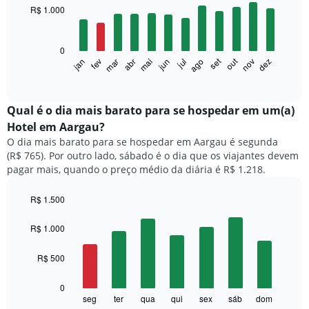
with
R$ 1.000
12
bars.
0
O
set
out
fev
mai
ago
nov
mar
jun
dez
jan
abr
jul
gráfico
End
of
a
interactive
seguir
chart
exibe
Qual é o dia mais barato para se hospedar em um(a)
o
Hotel em Aargau?
preço
O dia mais barato para se hospedar em Aargau é segunda
médio
(R$ 765). Por outro lado, sábado é o dia que os viajantes devem
de
pagar mais, quando o preço médio da diária é R$ 1.218.
um
quarto
a
R$ 1.500
cada
Bar
Chart
mês
graphic.
chart
R$ 1.000
with
O
7
gráfico
R$ 500
bars.
tem
1
O
0
eixo
gráfico
seg
ter
qua
qui
sex
sáb
dom
End
X
of