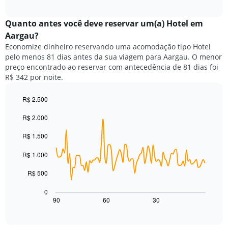
a
exibindo
interactive
seguir
chart
meses.
exibe
Quanto antes você deve reservar um(a) Hotel em
O
o
gráfico
Aargau?
preço
tem
Economize dinheiro reservando uma acomodação tipo Hotel
médio
1
pelo menos 81 dias antes da sua viagem para Aargau. O menor
de
eixo
preço encontrado ao reservar com antecedência de 81 dias foi
um
Y
R$ 342 por noite.
quarto
exibindo
para
o
cada
R$ 2.500
preço
dia
Line
médio
Chart
da
R$ 2.000
graphic.
chart
de
with
semana
um
90
R$ 1.500
O
quarto
data
gráfico
points.
R$ 1.000
tem
1
O
R$ 500
eixo
gráfico
X
a
0
exibindo
seguir
90
60
30
End
dias
of
exibe
da
interactive
como
chart
semana.