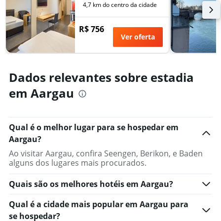
de
4,7 km do centro da cidade
dias
antes
R$ 756
da
Ver oferta
estadia
O
gráfico
tem
Dados relevantes sobre estadia
1
eixo
em Aargau
Y
exibindo
o
preço
Qual é o melhor lugar para se hospedar em
médio
Aargau?
de
Ao visitar Aargau, confira Seengen, Berikon, e Baden
um
alguns dos lugares mais procurados.
quarto
Quais são os melhores hotéis em Aargau?
Qual é a cidade mais popular em Aargau para
se hospedar?