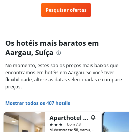
o
O
preço
gráfico
Pesquisar ofertas
de
tem
um
1
quarto
eixo
varia
Y
de
exibindo
acordo
Os hotéis mais baratos em
o
com
preço
Aargau, Suíça
a
médio
aproximação
de
da
um
No momento, estes são os preços mais baixos que
data
quarto
encontramos em hotéis em Aargau. Se você tiver
de
estadia
flexibilidade, altere as datas selecionadas e compare
O
preços.
gráfico
tem
1
Mostrar todos os 407 hotéis
eixo
X
Aparthotel Aarau-West Swiss Quality
exibindo
o
3 estrelas
Bom 7,8
número
Muhenstrasse 58, Aarau, Aargau, Suíça