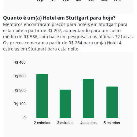
X
of
a
exibindo
interactive
seguir
chart
meses.
exibe
Quanto ​é um(a) Hotel em Stuttgart para hoje?
O
o
gráfico
Membros encontraram preços para hotéis em Stuttgart para
preço
tem
esta noite a partir de R$ 207, aumentando para um custo
médio
1
médio de R$ 536, com base em pesquisas nas últimas 72 horas.
de
eixo
Os preços começam a partir de R$ 284 para um(a) Hotel 4
um
Y
estrelas em Stuttgart para esta noite.
quarto
exibindo
para
o
R$ 400
cada
preço
dia
Bar
Chart
médio
graphic.
chart
da
R$ 300
de
with
semana
um
4
O
quarto
bars.
R$ 200
gráfico
tem
O
1
R$ 100
gráfico
eixo
a
X
seguir
0
exibindo
2 estrelas
3 estrelas
4 estrelas
5 estrelas
exibe
End
dias
of
o
interactive
da
preço
chart