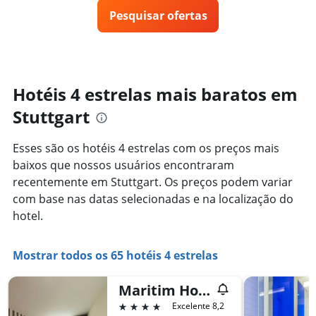
eixo
preço
3
X
Pesquisar ofertas
de
dias
exibindo
um
categorias
quarto
de
varia
hotéis
de
por
acordo
Hotéis 4 estrelas mais baratos em
estrelas.
com
O
Stuttgart
a
gráfico
aproximação
tem
da
Esses são os hotéis 4 estrelas com os preços mais
1
data
eixo
baixos que nossos usuários encontraram
de
Y
estadia
recentemente em Stuttgart. Os preços podem variar
exibindo
O
com base nas datas selecionadas e na localização do
o
gráfico
hotel.
preço
tem
médio
1
de
eixo
Mostrar todos os 65 hotéis 4 estrelas
um
X
quarto
exibindo
neste
o
Maritim Hotel Stuttgart
fim
número
4 estrelas
Excelente 8,2
de
de