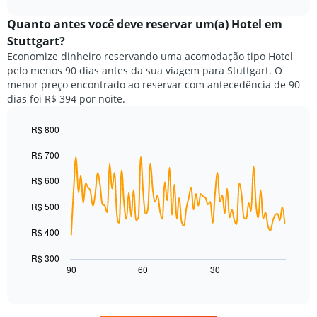
exibindo
preço
chart
categorias
médio
Quanto antes você deve reservar um(a) Hotel em
de
de
Stuttgart?
hotéis
um
por
Economize dinheiro reservando uma acomodação tipo Hotel
quarto
estrelas.
pelo menos 90 dias antes da sua viagem para Stuttgart. O
neste
O
menor preço encontrado ao reservar com antecedência de 90
fim
gráfico
dias foi R$ 394 por noite.
de
tem
semana
1
encontrado
R$ 800
eixo
nos
Line
Chart
Y
R$ 700
graphic.
chart
últimos
exibindo
with
3
o
90
R$ 600
dias,
preço
data
agrupado
points.
médio
R$ 500
pela
de
classificação
O
um
R$ 400
por
gráfico
quarto
estrelas
a
para
R$ 300
O
seguir
hoje
90
60
30
End
gráfico
of
exibe
encontrado
interactive
tem
como
nos
chart
1
o
últimos