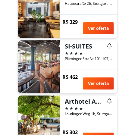
Hauptstraße 26, Stuttgart, Baden-Württemberg, Alemanha
R$ 329
Ver oferta
SI-SUITES
4 estrelas
Plieninger Straße 101-107, Stuttgart, Baden-Württemberg, Alemanha
R$ 462
Ver oferta
Arthotel ANA Neotel
4 estrelas
Lautlinger Weg 1b, Stuttgart, Baden-Württemberg, Alemanha
R$ 302