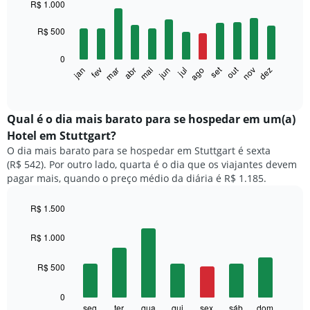
graphic.
chart
R$ 1.000
with
12
R$ 500
bars.
0
O
set
out
fev
mai
ago
nov
mar
jun
dez
jan
abr
jul
gráfico
End
of
a
interactive
seguir
chart
exibe
Qual é o dia mais barato para se hospedar em um(a)
o
Hotel em Stuttgart?
preço
O dia mais barato para se hospedar em Stuttgart é sexta
médio
(R$ 542). Por outro lado, quarta é o dia que os viajantes devem
de
pagar mais, quando o preço médio da diária é R$ 1.185.
um
quarto
a
R$ 1.500
cada
Bar
Chart
mês
graphic.
chart
R$ 1.000
with
O
7
gráfico
R$ 500
bars.
tem
1
O
0
eixo
gráfico
seg
ter
qua
qui
sex
sáb
dom
End