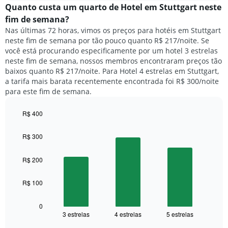
semana.
médio
Quanto custa um quarto de Hotel em Stuttgart neste
O
de
fim de semana?
gráfico
um
Nas últimas 72 horas, vimos os preços para hotéis em Stuttgart
tem
quarto
1
neste fim de semana por tão pouco quanto R$ 217/noite. Se
para
eixo
você está procurando especificamente por um hotel 3 estrelas
hoje
Y
neste fim de semana, nossos membros encontraram preços tão
e
exibindo
baixos quanto R$ 217/noite. Para Hotel 4 estrelas em Stuttgart,
encontrado
o
a tarifa mais barata recentemente encontrada foi R$ 300/noite
nos
preço
para este fim de semana.
últimos
médio
3
de
dias,
R$ 400
um
agrupado
Bar
Chart
quarto
pela
graphic.
chart
R$ 300
with
classificação
3
por
bars.
R$ 200
estrelas
O
O
gráfico
R$ 100
gráfico
tem
a
1
seguir
0
eixo
3 estrelas
4 estrelas
5 estrelas
exibe
End
X
of
o
interactive