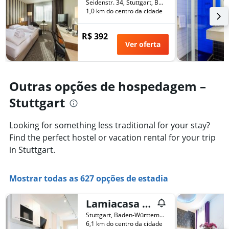
Seidenstr. 34, Stuttgart, Baden-Württemberg, Alemanha
semana
dias
1,0 km do centro da cidade
encontrado
antes
nos
da
últimos
R$ 392
estadia
3
Ver oferta
O
dias
gráfico
tem
1
Outras opções de hospedagem –
eixo
Y
Stuttgart
exibindo
o
preço
Looking for something less traditional for your stay?
médio
Find the perfect hostel or vacation rental for your trip
de
in Stuttgart.
um
quarto
Mostrar todas as 627 opções de estadia
Lamiacasa Green Large Loft City Close Green Area
Stuttgart, Baden-Württemberg, Alemanha
6,1 km do centro da cidade