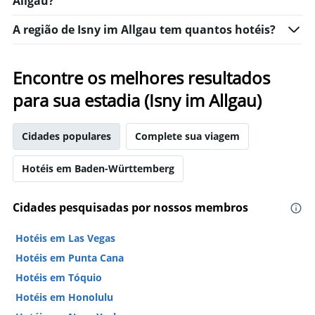
Allgau?
últimos
dias
3
antes
A região de Isny im Allgau tem quantos hotéis?
dias
da
estadia
O
Encontre os melhores resultados
gráfico
tem
para sua estadia (Isny im Allgau)
1
eixo
Y
Cidades populares
Complete sua viagem
exibindo
o
Hotéis em Baden-Württemberg
preço
médio
de
Cidades pesquisadas por nossos membros
um
quarto
Hotéis em Las Vegas
Hotéis em Punta Cana
Hotéis em Tóquio
Hotéis em Honolulu