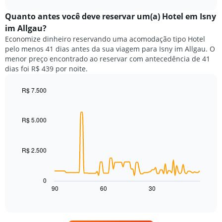
preço
chart
O
médio
Quanto antes você deve reservar um(a) Hotel em Isny
gráfico
de
tem
im Allgau?
um
1
Economize dinheiro reservando uma acomodação tipo Hotel
quarto
eixo
pelo menos 41 dias antes da sua viagem para Isny im Allgau. O
para
Y
menor preço encontrado ao reservar com antecedência de 41
hoje
exibindo
dias foi R$ 439 por noite.
e
o
encontrado
preço
nos
R$ 7.500
médio
últimos
Line
Chart
de
graphic.
chart
3
um
with
dias,
R$ 5.000
quarto
90
agrupado
data
pela
points.
classificação
R$ 2.500
por
O
estrelas
gráfico
O
a
0
gráfico
seguir
90
60
30
End
tem
of
exibe
interactive
1
como
chart
eixo
o