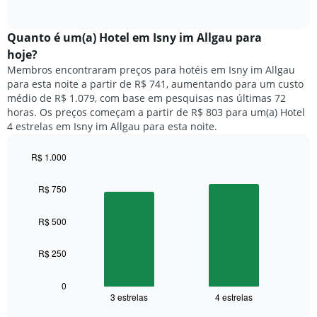
of
a
exibindo
interactive
seguir
chart
meses.
exibe
Quanto ​é um(a) Hotel em Isny im Allgau para
O
o
gráfico
hoje?
preço
tem
Membros encontraram preços para hotéis em Isny im Allgau
médio
1
para esta noite a partir de R$ 741, aumentando para um custo
de
eixo
médio de R$ 1.079, com base em pesquisas nas últimas 72
um
Y
horas. Os preços começam a partir de R$ 803 para um(a) Hotel
quarto
exibindo
4 estrelas em Isny im Allgau para esta noite.
para
o
cada
preço
dia
R$ 1.000
médio
da
Bar
de
Chart
semana
graphic.
chart
um
R$ 750
O
with
quarto
2
gráfico
bars.
tem
R$ 500
1
O
eixo
R$ 250
gráfico
X
a
exibindo
seguir
0
dias
3 estrelas
4 estrelas
exibe
End
da
of
o
semana.
interactive