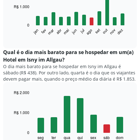
with
R$ 1.000
12
bars.
0
O
set
out
fev
mai
ago
nov
mar
jun
dez
jan
abr
jul
gráfico
End
of
a
interactive
seguir
chart
exibe
Qual é o dia mais barato para se hospedar em um(a)
o
Hotel em Isny im Allgau?
preço
O dia mais barato para se hospedar em Isny im Allgau é
médio
sábado (R$ 438). Por outro lado, quarta é o dia que os viajantes
de
devem pagar mais, quando o preço médio da diária é R$ 1.853.
um
quarto
a
R$ 2.000
cada
Bar
Chart
mês
graphic.
chart
with
O
R$ 1.000
7
gráfico
bars.
tem
1
O
0
eixo
gráfico
seg
ter
qua
qui
sex
sáb
dom
End
X