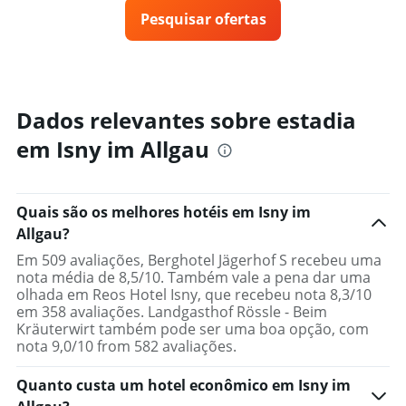
X
preço
exibindo
Pesquisar ofertas
de
categorias
um
de
quarto
hotéis
varia
por
de
estrelas.
acordo
Dados relevantes sobre estadia
O
com
gráfico
em Isny im Allgau
a
tem
aproximação
1
da
eixo
data
Y
Quais são os melhores hotéis em Isny im
de
exibindo
estadia
Allgau?
o
O
preço
Em 509 avaliações, Berghotel Jägerhof S recebeu uma
gráfico
médio
nota média de 8,5/10. Também vale a pena dar uma
tem
de
olhada em Reos Hotel Isny, que recebeu nota 8,3/10
1
um
em 358 avaliações. Landgasthof Rössle - Beim
eixo
quarto
Kräuterwirt também pode ser uma boa opção, com
X
para
nota 9,0/10 from 582 avaliações.
exibindo
hoje
o
encontrado
Quanto custa um hotel econômico em Isny im
número
nos
de