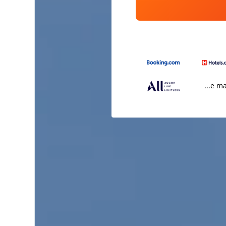
...e m