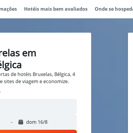
rmações
Hotéis mais bem avaliados
Onde se hosped
trelas em
lgica
tas de hotéis Bruxelas, Bélgica, 4
e sites de viagem e economize.
-
dom 16/8