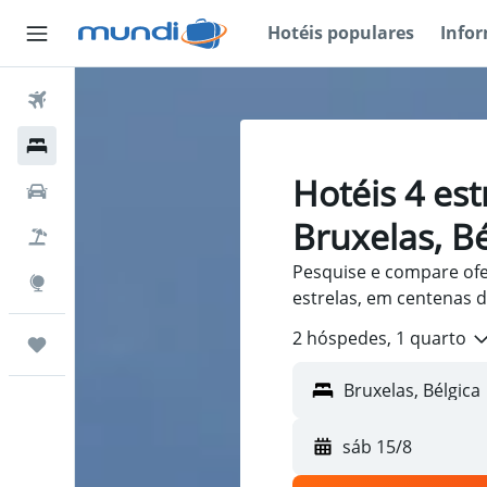
Hotéis populares
Info
Passagens Aéreas
Hospedagens
Hotéis 4 es
Carros
Bruxelas, Bé
Pacotes
Pesquise e compare ofer
Explore
estrelas, em centenas d
2 hóspedes, 1 quarto
Trips
sáb 15/8