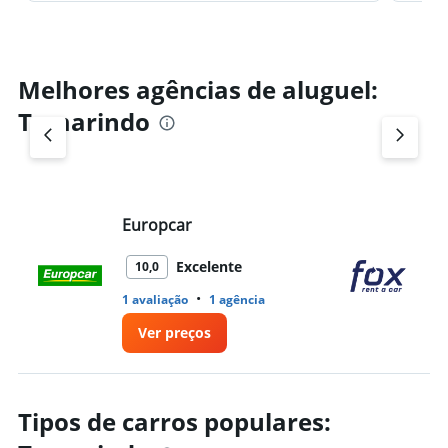
Melhores agências de aluguel:
Tamarindo
Europcar
Fo
Excelente
10,0
•
1 avaliação
1 agência
1 
Ver preços
Tipos de carros populares: