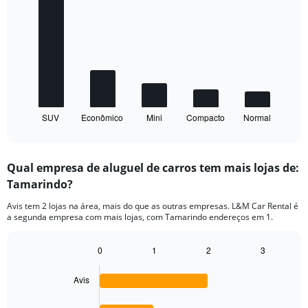
graphic.
chart
with
5
bars.
The
chart
has
1
SUV
Econômico
Mini
Compacto
Normal
X
End
of
axis
interactive
displaying
chart
categories.
Qual empresa de aluguel de carros tem mais lojas de:
Range:
Tamarindo?
5
categories.
Avis tem 2 lojas na área, mais do que as outras empresas. L&M Car Rental é
The
a segunda empresa com mais lojas, com Tamarindo endereços em 1.
chart
has
1
0
1
2
3
Bar
Y
Chart
graphic.
chart
axis
Avis
with
displaying
4
values.
bars.