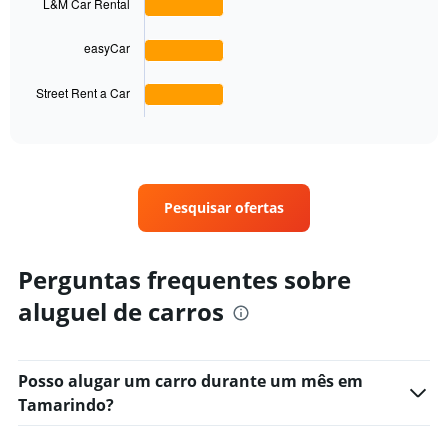
L&M Car Rental
Range:
0
The
to
easyCar
chart
60.
has
1
Street Rent a Car
X
End
of
axis
interactive
displaying
chart
categories.
Range:
4
Pesquisar ofertas
categories.
The
chart
Perguntas frequentes sobre
has
1
aluguel de carros
Y
axis
displaying
values.
Posso alugar um carro durante um mês em
Range:
Tamarindo?
0
to