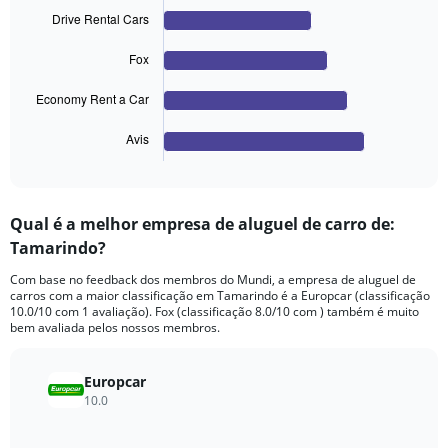
values.
with
Drive Rental Cars
Range:
4
bars.
0
to
Fox
The
1000.
chart
Economy Rent a Car
has
1
Avis
X
End
of
axis
interactive
displaying
chart
categories.
Qual é a melhor empresa de aluguel de carro de:
Range:
Tamarindo?
4
categories.
Com base no feedback dos membros do Mundi, a empresa de aluguel de
The
carros com a maior classificação em Tamarindo é a Europcar (classificação
chart
10.0/10 com 1 avaliação). Fox (classificação 8.0/10 com ) também é muito
has
bem avaliada pelos nossos membros.
1
Y
axis
Europcar
displaying
10.0
values.
Range: