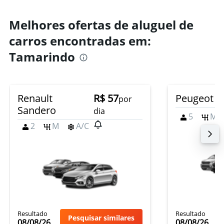
Melhores ofertas de aluguel de
carros encontradas em:
Tamarindo
Renault
R$ 57
Peugeot 2
por
Sandero
dia
5
M
2
M
A/C
Resultado
Resultado
Pesquisar similares
08/08/26
08/08/26