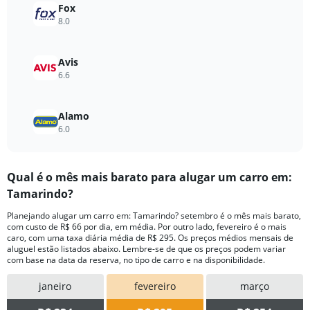
0
Fox
to
8.0
54.
Avis
6.6
Alamo
6.0
Qual ​é o mês mais barato para alugar um carro em:
Tamarindo?
Planejando alugar um carro em: Tamarindo? setembro é o mês mais barato,
com custo de R$ 66 por dia, em média. Por outro lado, fevereiro é o mais
caro, com uma taxa diária média de R$ 295. Os preços médios mensais de
aluguel estão listados abaixo. Lembre-se de que os preços podem variar
com base na data da reserva, no tipo de carro e na disponibilidade.
janeiro
fevereiro
março