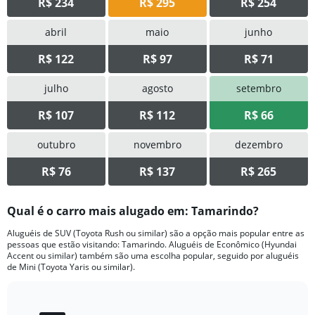
R$ 234
R$ 295
R$ 254
abril
maio
junho
R$ 122
R$ 97
R$ 71
julho
agosto
setembro
R$ 107
R$ 112
R$ 66
outubro
novembro
dezembro
R$ 76
R$ 137
R$ 265
Qual é o carro mais alugado em: Tamarindo?
Aluguéis de SUV (Toyota Rush ou similar) são a opção mais popular entre as
pessoas que estão visitando: Tamarindo. Aluguéis de Econômico (Hyundai
Accent ou similar) também são uma escolha popular, seguido por aluguéis
de Mini (Toyota Yaris ou similar).
Bar
Chart