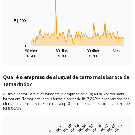
Chart
Chart
graphic.
with
91
data
R$ 500
points.
The
chart
has
0
1
90 dias
60 dias
30 dias
Mes…
antes
antes
antes
X
End
of
axis
interactive
displaying
chart
categories.
Qual é a empresa de aluguel de carro mais barata de:
Range:
Tamarindo?
91
categories.
A Drive Rental Cars é, atualmente, a empresa de aluguel de carros mais
The
barata em: Tamarindo, com ofertas a partir de R$ 7,20/dia encontradas nas
chart
últimas duas semanas. Fox é outra opção econômica com tarifas a partir de
has
R$ 8,00/dia.
1
Y
axis
R$ 54
R$ 30
R$ 36
R$ 12
R$ 42
R$ 18
R$ 48
R$ 24
R$ 6
Bar
Chart
displaying
0
graphic.
chart