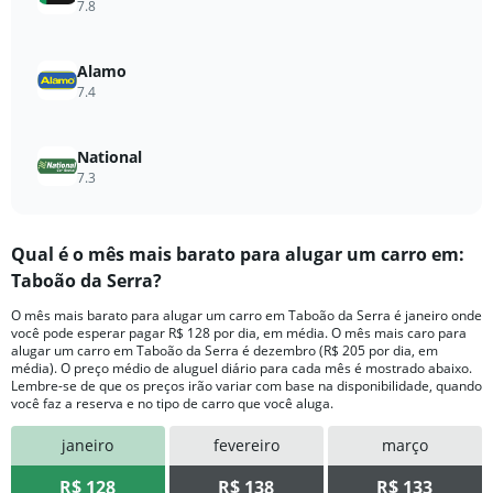
to
7.8
88.
Alamo
7.4
National
7.3
Qual ​é o mês mais barato para alugar um carro em:
Taboão da Serra?
O mês mais barato para alugar um carro em Taboão da Serra é janeiro onde
você pode esperar pagar R$ 128 por dia, em média. O mês mais caro para
alugar um carro em Taboão da Serra é dezembro (R$ 205 por dia, em
média). O preço médio de aluguel diário para cada mês é mostrado abaixo.
Lembre-se de que os preços irão variar com base na disponibilidade, quando
você faz a reserva e no tipo de carro que você aluga.
janeiro
fevereiro
março
R$ 128
R$ 138
R$ 133