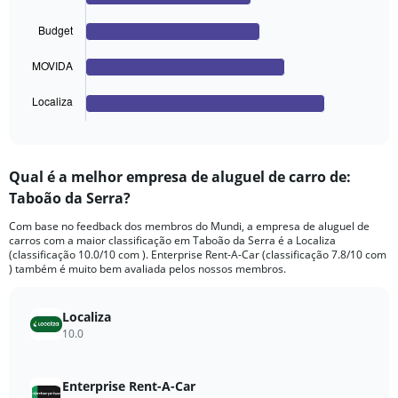
bars.
0
to
Budget
The
1500.
chart
MOVIDA
has
1
Localiza
X
End
of
axis
interactive
displaying
chart
categories.
Qual é a melhor empresa de aluguel de carro de:
Range:
Taboão da Serra?
4
categories.
Com base no feedback dos membros do Mundi, a empresa de aluguel de
The
carros com a maior classificação em Taboão da Serra é a Localiza
chart
(classificação 10.0/10 com ). Enterprise Rent-A-Car (classificação 7.8/10 com
has
) também é muito bem avaliada pelos nossos membros.
1
Y
axis
Localiza
displaying
10.0
values.
Range:
0
Enterprise Rent-A-Car