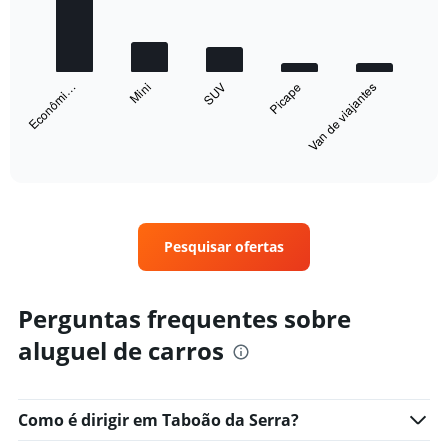
with
5
bars.
The
SUV
Mini
Econômi…
Van de viajantes
Picape
chart
has
1
X
End
of
axis
interactive
displaying
chart
categories.
Range:
5
Pesquisar ofertas
categories.
The
chart
Perguntas frequentes sobre
has
1
aluguel de carros
Y
axis
displaying
values.
Como é dirigir em Taboão da Serra?
Range: