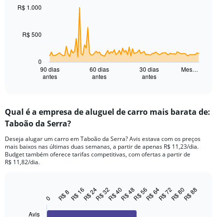
91
R$ 1.000
data
points.
R$ 500
The
chart
has
0
1
90 dias
60 dias
30 dias
Mes…
antes
antes
antes
X
End
of
axis
interactive
displaying
chart
categories.
Qual é a empresa de aluguel de carro mais barata de:
Range:
Taboão da Serra?
91
categories.
Deseja alugar um carro em Taboão da Serra? Avis estava com os preços
The
mais baixos nas últimas duas semanas, a partir de apenas R$ 11,23/dia.
chart
Budget também oferece tarifas competitivas, com ofertas a partir de
has
R$ 11,82/dia.
1
Y
axis
R$ 88
R$ 48
R$ 56
R$ 16
R$ 64
R$ 24
R$ 72
R$ 32
R$ 80
R$ 40
R$ 8
Bar
Chart
displaying
0
graphic.
chart
values.
with
Avis
Range:
4