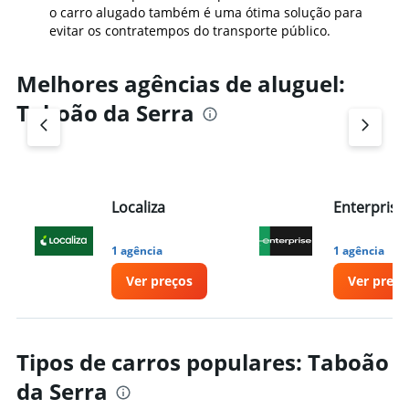
o carro alugado também é uma ótima solução para
evitar os contratempos do transporte público.
Melhores agências de aluguel:
Taboão da Serra
Localiza
Enterprise
1 agência
1 agência
Ver preços
Ver preço
Tipos de carros populares: Taboão
da Serra