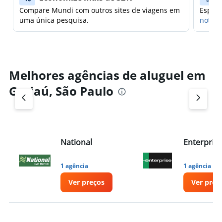
Compare Mundi com outros sites de viagens em
Espera
uma única pesquisa.
notifi
Melhores agências de aluguel em
Grajaú, São Paulo
National
Enterpris
1 agência
1 agência
Ver preços
Ver preç