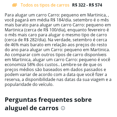
categories.
Todos os tipos de carros
R$ 322 - R$ 574
Range:
14
Para alugar um carro Carro: pequeno em Martinica, ,
categories.
você pagará em média R$ 184/dia. setembro é o mês
The
mais barato para alugar um carro Carro: pequeno em
chart
Martinica (cerca de R$ 100/dia), enquanto fevereiro é
has
o mês mais caro para alugar o mesmo tipo de carro
1
(cerca de R$ 282/dia). Na verdade, setembro é cerca
Y
de 46% mais barato em relação aos preços do resto
axis
do ano para alugar um Carro: pequeno em Martinica.
displaying
Ao comparar com outros tipos de carro disponíveis
values.
em Martinica, alugar um carro Carro: pequeno é você
Range:
economiza 58% dos custos.. Lembre-se de que os
0
preços médios são baseados em dados passados e
to
podem variar de acordo com a data que você fizer a
750.
reserva, a disponibilidade nas datas da sua viagem e a
popularidade do veículo.
Perguntas frequentes sobre
aluguel de carros