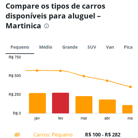
Compare os tipos de carros
disponíveis para aluguel –
Martinica
Pequeno
Médio
Grande
SUV
Van
Picape
R$ 750
Combination
Chart
graphic.
chart
with
R$ 500
2
data
series.
R$ 250
The
chart
has
R$ 0
1
jan
fev
mar
abr
mai
End
of
X
interactive
axis
chart
Carros: Pequeno
R$ 100 - R$ 282
displaying