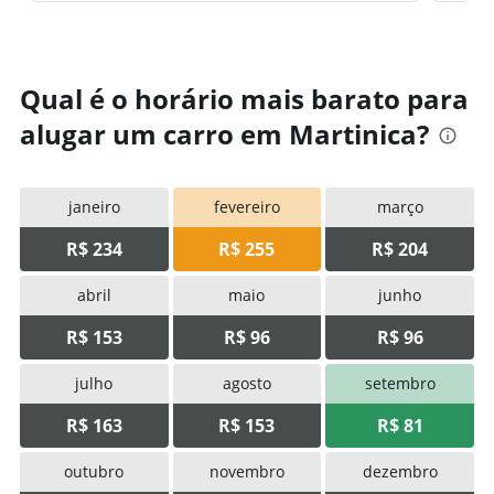
Qual é o horário mais barato para
alugar um carro em Martinica?
janeiro
fevereiro
março
R$ 234
R$ 255
R$ 204
abril
maio
junho
R$ 153
R$ 96
R$ 96
julho
agosto
setembro
R$ 163
R$ 153
R$ 81
outubro
novembro
dezembro