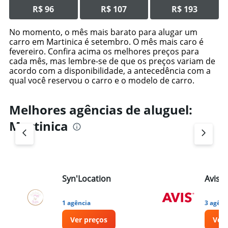
R$ 96
R$ 107
R$ 193
No momento, o mês mais barato para alugar um
carro em Martinica é setembro. O mês mais caro é
fevereiro. Confira acima os melhores preços para
cada mês, mas lembre-se de que os preços variam de
acordo com a disponibilidade, a antecedência com a
qual você reservou o carro e o modelo de carro.
Melhores agências de aluguel:
Martinica
Syn'Location
Avis
1 agência
3 agênc
Ver preços
Ver 