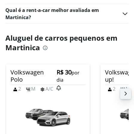
Qual é a rent-a-car melhor avaliada em
Martinica?
Aluguel de carros pequenos em
Martinica
Volkswagen
R$ 30
Volkswag
por
Polo
up!
dia
2
M
A/C
2
M