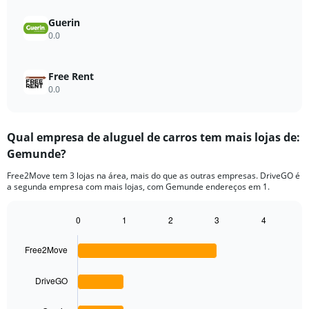
Guerin
0.0
Free Rent
0.0
Qual empresa de aluguel de carros tem mais lojas de:
Gemunde?
Free2Move tem 3 lojas na área, mais do que as outras empresas. DriveGO é
a segunda empresa com mais lojas, com Gemunde endereços em 1.
0
1
2
3
4
Bar
Chart
graphic.
chart
Free2Move
with
4
bars.
DriveGO
The