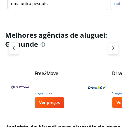
uma única pesquisa.
notifi
Melhores agências de aluguel:
Gemunde
Free2Move
Drive
3 agências
1 agênci
Ver preços
Ver p