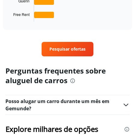
Guerin
chart
has
1
Free Rent
X
End
of
axis
interactive
displaying
chart
categories.
Range:
4
Pesquisar ofertas
categories.
The
chart
Perguntas frequentes sobre
has
1
aluguel de carros
Y
axis
displaying
values.
Posso alugar um carro durante um mês em
Range:
Gemunde?
0
to
4.
Explore milhares de opções