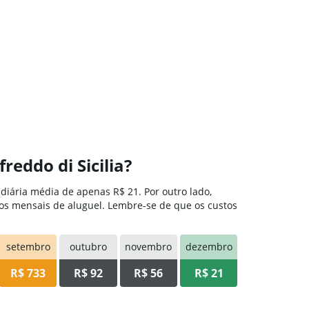
eddo di Sicilia?
iária média de apenas R$ 21. Por outro lado,
os mensais de aluguel. Lembre-se de que os custos
setembro
outubro
novembro
dezembro
R$ 733
R$ 92
R$ 56
R$ 21