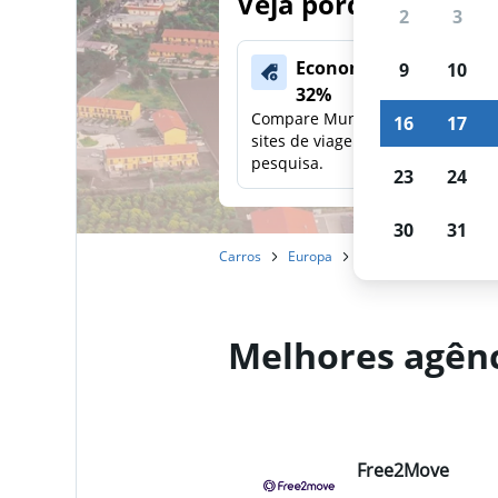
Veja porque nossos
2
3
Economize mais de
9
10
32%
Compare Mundi com outros
16
17
sites de viagens em uma única
pesquisa.
23
24
30
31
Carros
Europa
Itália
Sicília
Alu
Melhores agênci
Free2Move