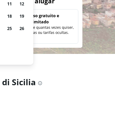
arros para alugar
11
12
Uso gratuito e
18
19
ilimitado
ção,
Pesquise quantas vezes quiser,
25
26
eço e
sem taxas ou tarifas ocultas.
i Sicilia