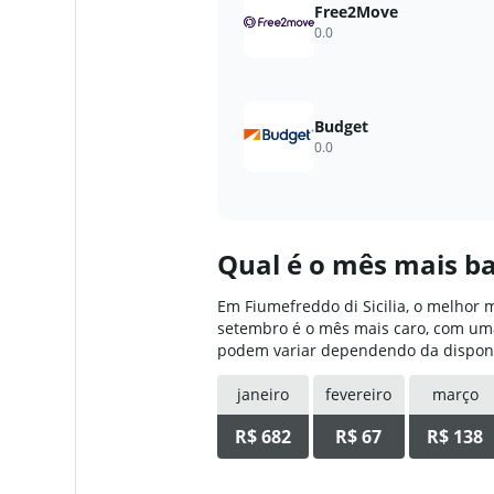
Free2Move
0.0
1 agência
Budget
0.0
Qual ​é o mês mais b
Em Fiumefreddo di Sicilia, o melhor
setembro é o mês mais caro, com uma
podem variar dependendo da disponibi
janeiro
fevereiro
março
R$ 682
R$ 67
R$ 138