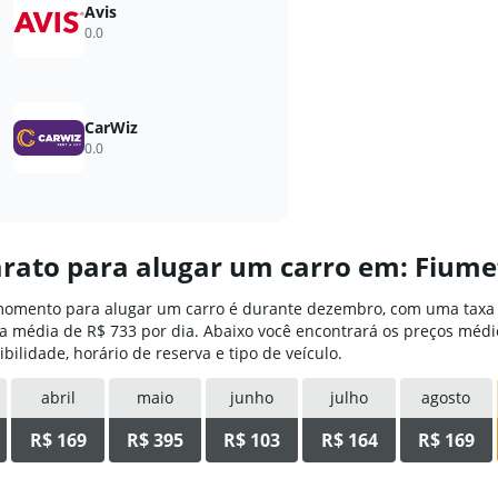
Ver preços
Avis
0.0
CarWiz
0.0
arato para alugar um carro em: Fiumefr
 momento para alugar um carro é durante dezembro, com uma taxa d
 média de R$ 733 por dia. Abaixo você encontrará os preços médi
lidade, horário de reserva e tipo de veículo.
abril
maio
junho
julho
agosto
R$ 169
R$ 395
R$ 103
R$ 164
R$ 169