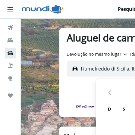
Pesqui
Passagens Aéreas
Aluguel de carr
Hospedagens
Carros
Devolução no mesmo lugar
Id
Pacotes
Explore
Trips
D
S