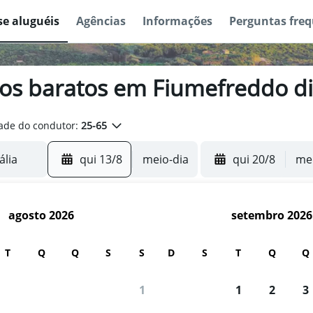
se aluguéis
Agências
Informações
Perguntas fre
os baratos em Fiumefreddo di 
ade do condutor:
25-65
qui 13/8
meio-dia
qui 20/8
mei
agosto 2026
setembro 2026
T
Q
Q
S
S
D
S
T
Q
Q
1
1
2
3