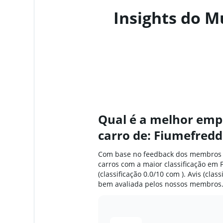
Insights do M
Clarent
1 agência
SICILY BY CAR
2 agências
Qual é a melhor emp
carro de: Fiumefreddo
Com base no feedback dos membros 
keddy by Europc
carros com a maior classificação em 
(classificação 0.0/10 com ). Avis (cla
1 agência
bem avaliada pelos nossos membros
Europcar