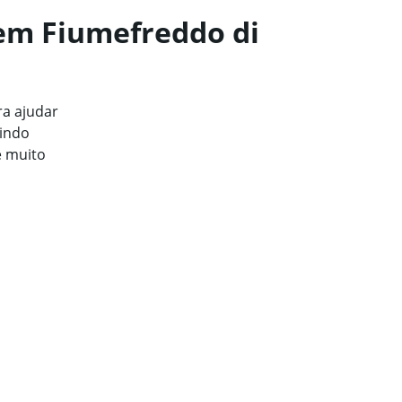
 em Fiumefreddo di
a ajudar
uindo
e muito