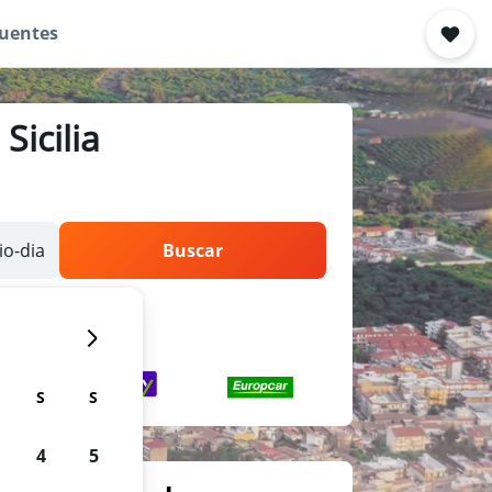
quentes
Sicilia
o-dia
Buscar
S
S
4
5