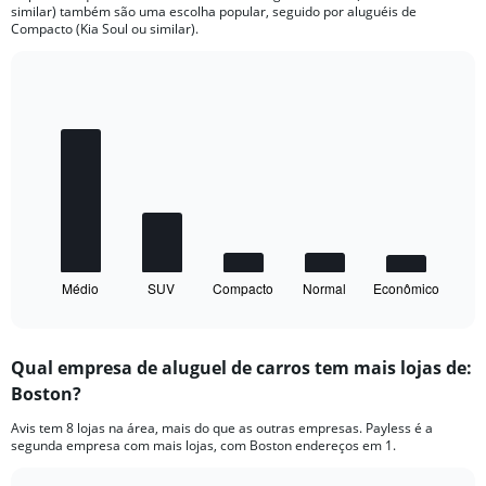
similar) também são uma escolha popular, seguido por aluguéis de
Compacto (Kia Soul ou similar).
Bar
Chart
graphic.
chart
with
5
bars.
The
chart
has
1
Médio
SUV
Compacto
Normal
Econômico
X
End
of
axis
interactive
displaying
chart
categories.
Qual empresa de aluguel de carros tem mais lojas de:
Range:
Boston?
5
categories.
Avis tem 8 lojas na área, mais do que as outras empresas. Payless é a
The
segunda empresa com mais lojas, com Boston endereços em 1.
chart
has