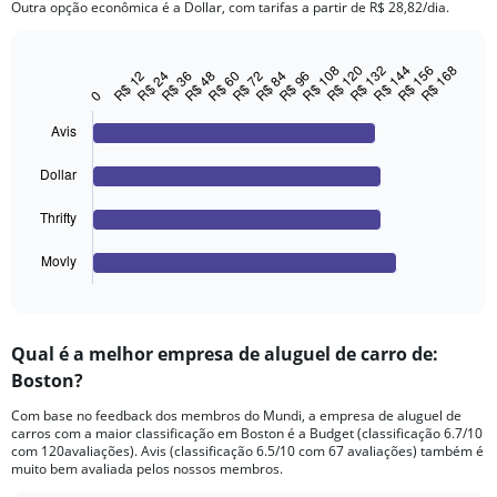
chart
Outra opção econômica é a Dollar, com tarifas a partir de R$ 28,82/dia.
has
1
Y
R$ 168
R$ 132
R$ 144
R$ 108
R$ 156
R$ 120
R$ 84
R$ 48
R$ 12
R$ 96
R$ 60
R$ 24
R$ 72
R$ 36
Bar
Chart
axis
graphic.
chart
0
displaying
with
values.
4
Avis
Range:
bars.
0
Dollar
to
The
600.
chart
Thrifty
has
1
Movly
X
End
of
axis
interactive
displaying
chart
categories.
Qual é a melhor empresa de aluguel de carro de:
Range:
Boston?
4
categories.
Com base no feedback dos membros do Mundi, a empresa de aluguel de
The
carros com a maior classificação em Boston é a Budget (classificação 6.7/10
chart
com 120avaliações). Avis (classificação 6.5/10 com 67 avaliações) também é
has
muito bem avaliada pelos nossos membros.
1