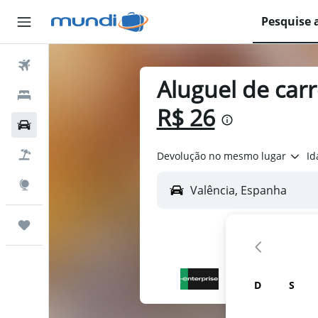
Pesquise 
Passagens Aéreas
Aluguel de car
Hospedagens
R$ 26
Carros
Pacotes
Devolução no mesmo lugar
Id
Explore
Trips
D
S