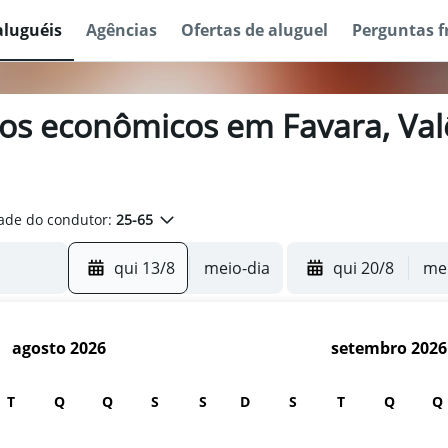
aluguéis
Agências
Ofertas de aluguel
Perguntas f
ros econômicos em Favara, Valê
ade do condutor:
25-65
qui 13/8
meio-dia
qui 20/8
mei
agosto 2026
setembro 2026
T
Q
Q
S
S
D
S
T
Q
Q