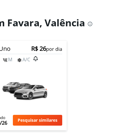
m Favara, Valência
 Uno
R$ 26
por dia
M
A/C
ado
Pesquisar similares
/26