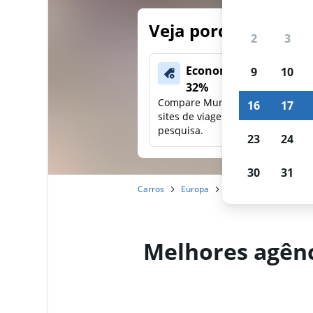
Veja porque nossos
2
3
Economize mais de
9
10
32%
Compare Mundi com outros
16
17
sites de viagens em uma única
pesquisa.
23
24
30
31
Carros
Europa
Espanha
Comunida
Melhores agênc