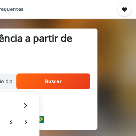
requentes
ncia a partir de
o-dia
Buscar
S
S