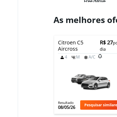
Free2Move
2 agências
As melhores of
Virtuo
Citroen C5
R$ 27
p
1 agência
Aircross
dia
4
M
A/C
King Rent a Car
1 agência
Resultado
Sunnycars
Pesquisar similar
08/05/26
2 agências