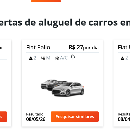
Ver preços
ertas de aluguel de carros e
Ver preços
Fiat Palio
R$ 27
Fiat
or
por dia
2
M
A/C
2
Ver preços
Resultado
Result
es
Pesquisar similares
08/05/26
08/04
Ver preços