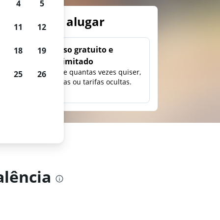
4
5
arros para alugar
11
12
Uso gratuito e
18
19
ilimitado
ção,
Pesquise quantas vezes quiser,
25
26
eço e
sem taxas ou tarifas ocultas.
alência