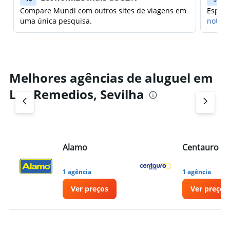
Compare Mundi com outros sites de viagens em
Espera
uma única pesquisa.
notifi
Melhores agências de aluguel em
Los Remedios, Sevilha
Alamo
Centauro
1 agência
1 agência
Ver preços
Ver preços