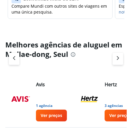
Compare Mundi com outros sites de viagens em
Espera
uma única pesquisa.
notifi
Melhores agências de aluguel em
Mullae-dong, Seul
Avis
Hertz
1 agência
3 agências
Ver preços
Ver preços