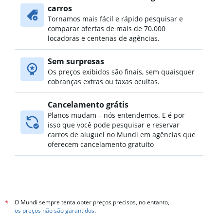
carros
Aluguel de carros no Bukchang-dong, Seul
Tornamos mais fácil e rápido pesquisar e
Aluguel de carros no Bukgajwa-dong, Seul
comparar ofertas de mais de 70.000
Aluguel de carros no Bulgwang-dong, Seul
locadoras e centenas de agências.
Aluguel de carros no Chang-dong, Seul
Sem surpresas
Aluguel de carros no Changcheon-dong, Seul
Os preços exibidos são finais, sem quaisquer
cobranças extras ou taxas ocultas.
Cancelamento grátis
Planos mudam – nós entendemos. E é por
isso que você pode pesquisar e reservar
carros de aluguel no Mundi em agências que
oferecem cancelamento gratuito
O Mundi sempre tenta obter preços precisos, no entanto,
*
os preços não são garantidos
.